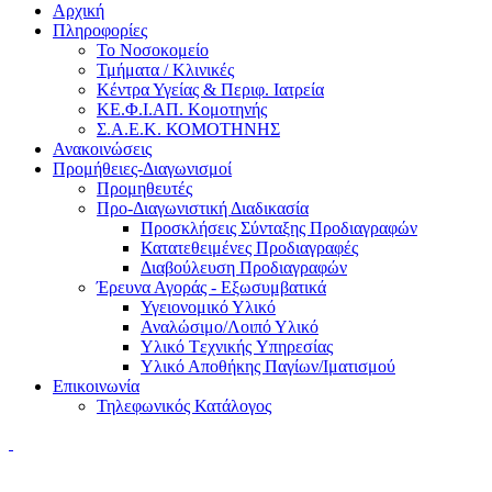
Αρχική
Πληροφορίες
Το Νοσοκομείο
Τμήματα / Κλινικές
Κέντρα Υγείας & Περιφ. Ιατρεία
ΚΕ.Φ.Ι.ΑΠ. Κομοτηνής
Σ.Α.Ε.Κ. ΚΟΜΟΤΗΝΗΣ
Ανακοινώσεις
Προμήθειες-Διαγωνισμοί
Προμηθευτές
Προ-Διαγωνιστική Διαδικασία
Προσκλήσεις Σύνταξης Προδιαγραφών
Κατατεθειμένες Προδιαγραφές
Διαβούλευση Προδιαγραφών
Έρευνα Αγοράς - Εξωσυμβατικά
Υγειονομικό Υλικό
Αναλώσιμο/Λοιπό Υλικό
Υλικό Tεχνικής Yπηρεσίας
Υλικό Αποθήκης Παγίων/Ιματισμού
Επικοινωνία
Τηλεφωνικός Κατάλογος