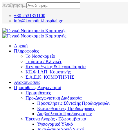
Αναζήτηση...
+30 2531351100
info@komotini-hospital.gr
Αρχική
Πληροφορίες
Το Νοσοκομείο
Τμήματα / Κλινικές
Κέντρα Υγείας & Περιφ. Ιατρεία
ΚΕ.Φ.Ι.ΑΠ. Κομοτηνής
Σ.Α.Ε.Κ. ΚΟΜΟΤΗΝΗΣ
Ανακοινώσεις
Προμήθειες-Διαγωνισμοί
Προμηθευτές
Προ-Διαγωνιστική Διαδικασία
Προσκλήσεις Σύνταξης Προδιαγραφών
Κατατεθειμένες Προδιαγραφές
Διαβούλευση Προδιαγραφών
Έρευνα Αγοράς - Εξωσυμβατικά
Υγειονομικό Υλικό
Αναλώσιμο/Λοιπό Υλικό