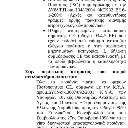
Ποιότητος (ISO) συμμόρφωσης με την
ΔΥ8δ/Γ.Π.οικ./1348/2004 (ΦΕΚ32 Β/16-
1-2004) «Αρχές και κατευθυντήριες
γραμμές ορθής πρακτικής διανομής
ιατροτεχνολογικών προϊόντων».
Πλήρη τεκμηριωμένα πιστοποιητικά
σήμανσης CE (οδηγία 93/42/ ΕΕ) που
έχουν εκδοθεί από επίσημα ινστιτούτα
ελέγχου ποιότητας ή στην περίπτωση
μηχανημάτων κατηγορίας Ι, δήλωση
συμμόρφωσης CE του κατασκευαστή, με
τα οποία βεβαιώνεται η καταλληλότητα
των προϊόντων.
Στην περίπτωση αιτήματος που αφορά
αντιδραστήρια απαιτείται:
Όλα τα προϊόντα πρέπει να φέρουν
Πιστοποιητικό CE, σύμφωνα με την Κ.Υ.Α.
αριθμ.ΔΥ8δ/οικ.3607/892/2001 Κ.Υ.Α. των
Υπουργών Εθνικής Οικονομίας, Ανάπτυξης και
Υγείας και Πρόνοιας «Περί εναρμόνισης της
Ελληνικής Νομοθεσίας προς την Οδηγία 98/79
του Ευρωπαϊκού Κοινοβουλίου και του
Συμβουλίου της 27ης Οκτωβρίου 1998 για τα in
vitro διαγνωστικά ιατροτεχνολογικά προϊόντα»