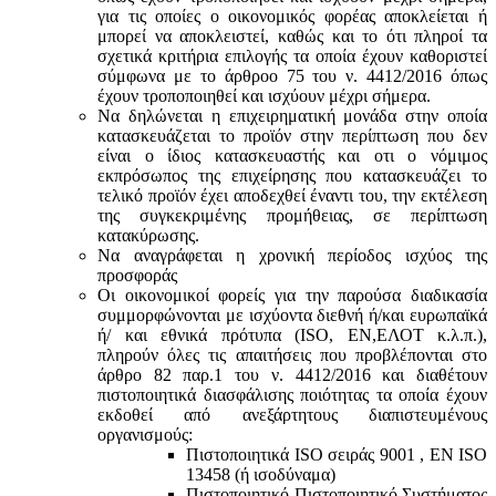
για τις οποίες ο οικονομικός φορέας αποκλείεται ή
μπορεί να αποκλειστεί, καθώς και το ότι πληροί τα
σχετικά κριτήρια επιλογής τα οποία έχουν καθοριστεί
σύμφωνα με τo άρθροo 75 του ν. 4412/2016 όπως
έχουν τροποποιηθεί και ισχύουν μέχρι σήμερα.
Να δηλώνεται η επιχειρηματική μονάδα στην οποία
κατασκευάζεται το προϊόν στην περίπτωση που δεν
είναι ο ίδιος κατασκευαστής και oτι ο νόμιμος
εκπρόσωπος της επιχείρησης που κατασκευάζει το
τελικό προϊόν έχει αποδεχθεί έναντι του, την εκτέλεση
της συγκεκριμένης προμήθειας, σε περίπτωση
κατακύρωσης.
Να αναγράφεται η χρονική περίοδος ισχύος της
προσφοράς
Οι οικονομικοί φορείς για την παρούσα διαδικασία
συμμορφώνονται με ισχύοντα διεθνή ή/και ευρωπαϊκά
ή/ και εθνικά πρότυπα (ISO, ΕΝ,ΕΛΟΤ κ.λ.π.),
πληρούν όλες τις απαιτήσεις που προβλέπονται στο
άρθρο 82 παρ.1 του ν. 4412/2016 και διαθέτουν
πιστοποιητικά διασφάλισης ποιότητας τα οποία έχουν
εκδοθεί από ανεξάρτητους διαπιστευμένους
οργανισμούς:
Πιστοποιητικά ISO σειράς 9001 , ΕΝ ISO
13458 (ή ισοδύναμα)
Πιστοποιητικό Πιστοποιητικό Συστήματος