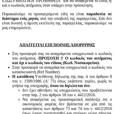
ΕΞΩΣΥΜΒΑΤΙΚΗ ΠΡΟΜΗΘΕΙΑ" και θα αναφέρεται το είδος ή/
και ο κωδικός αιτήματος όταν υπάρχει στην πρόσκληση.
Παρακαλούμε τα προσφερόμενα είδη να είναι
παραδοτέα σε
διάστημα ενός μηνός
από την υποβολή της παραγγελίας. Εάν δεν
είναι δυνατή η άμεση εκτέλεση της παραγγελίας, παρακαλούμε να
μας ενημερώσετε.
ΑΠΑΙΤΕΙΤΑΙ ΕΠΙ ΠΟΙΝΗΣ ΑΠΟΡΡΙΨΗΣ
Στη προσφορά σας να αναγράφεται υποχρεωτικά ο κωδικός
του αιτήματος.
ΠΡΟΣΟΧΗ !! Ο κωδικός του αιτήματος
και όχι ο κωδικός του είδους (Κωδ. Νοσοκομείου).
Στην προσφορά να αναγράφεται υποχρεωτικά ο κωδικός του
κατασκευαστή (Ref Number)
Η κατάθεση
Υπεύθυνης δήλωσης της παρ. 4 του άρθρου 8
του ν. 1599/1986 (Α' 75) όπως εκάστοτε ισχύει, χωρίς το
γνήσιο της υπογραφής,
όπου να δηλώνεται ότι:
δεν έχει αθετήσει τις υποχρεώσεις που προβλέπονται
στην παρ. 2 του άρθρου 18 του ν. 4412/2016.
Να αναφέρεται ως προκαταρκτική απόδειξη ότι ο
οικονομικός φορέας δεν βρίσκεται σε μία από τις
καταστάσεις των άρθρων 73 και 74 του ν. 4412/2016
όπως έχουν τροποποιηθεί και ισχύουν μέχρι σήμερα,