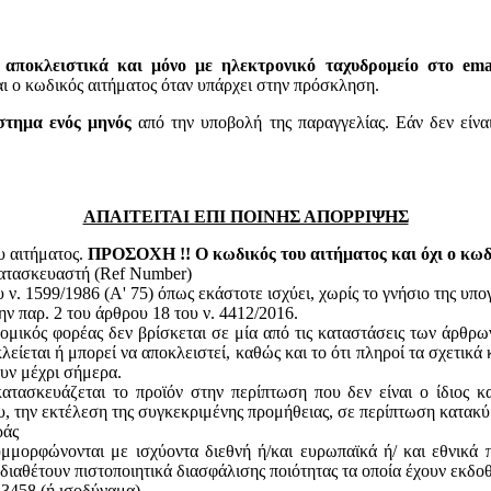
 αποκλειστικά και μόνο με ηλεκτρονικό ταχυδρομείο στο email
 κωδικός αιτήματος όταν υπάρχει στην πρόσκληση.
στημα ενός μηνός
από την υποβολή της παραγγελίας. Εάν δεν είνα
ΑΠΑΙΤΕΙΤΑΙ ΕΠΙ ΠΟΙΝΗΣ ΑΠΟΡΡΙΨΗΣ
υ αιτήματος.
ΠΡΟΣΟΧΗ !! Ο κωδικός του αιτήματος και όχι ο κωδι
κατασκευαστή (Ref Number)
ν. 1599/1986 (Α' 75) όπως εκάστοτε ισχύει, χωρίς το γνήσιο της υπ
ην παρ. 2 του άρθρου 18 του ν. 4412/2016.
ομικός φορέας δεν βρίσκεται σε μία από τις καταστάσεις των άρθρω
κλείεται ή μπορεί να αποκλειστεί, καθώς και το ότι πληροί τα σχετικ
ουν μέχρι σήμερα.
ατασκευάζεται το προϊόν στην περίπτωση που δεν είναι ο ίδιος κ
του, την εκτέλεση της συγκεκριμένης προμήθειας, σε περίπτωση κατακ
ράς
υμμορφώνονται με ισχύοντα διεθνή ή/και ευρωπαϊκά ή/ και εθνικά 
 διαθέτουν πιστοποιητικά διασφάλισης ποιότητας τα οποία έχουν εκδο
13458 (ή ισοδύναμα)