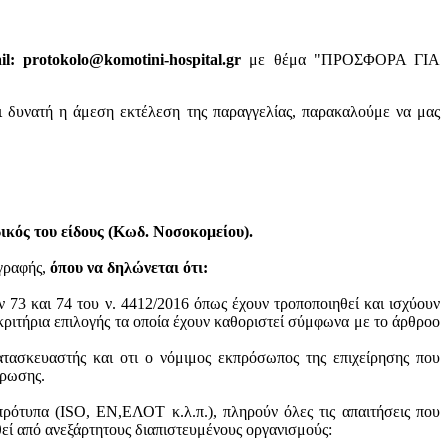
: protokolo@komotini-hospital.gr
με θέμα "ΠΡΟΣΦΟΡΑ ΓΙΑ
ι δυνατή η άμεση εκτέλεση της παραγγελίας, παρακαλούμε να μας
κός του είδους (Κωδ. Νοσοκομείου).
ογραφής,
όπου να δηλώνεται ότι:
ν 73 και 74 του ν. 4412/2016 όπως έχουν τροποποιηθεί και ισχύουν
ά κριτήρια επιλογής τα οποία έχουν καθοριστεί σύμφωνα με τo άρθροo
ατασκευαστής και oτι ο νόμιμος εκπρόσωπος της επιχείρησης που
ύρωσης.
πρότυπα (ISO, ΕΝ,ΕΛΟΤ κ.λ.π.), πληρούν όλες τις απαιτήσεις που
θεί από ανεξάρτητους διαπιστευμένους οργανισμούς: