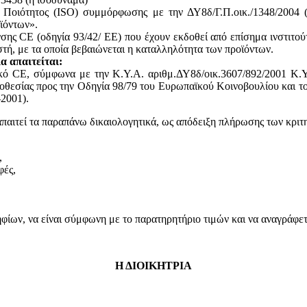
ς Ποιότητος (ISO) συμμόρφωσης με την ΔΥ8δ/Γ.Π.οικ./1348/2004
ϊόντων».
ης CE (οδηγία 93/42/ ΕΕ) που έχουν εκδοθεί από επίσημα ινστιτού
, με τα οποία βεβαιώνεται η καταλληλότητα των προϊόντων.
α απαιτείται:
ικό CE, σύμφωνα με την Κ.Υ.Α. αριθμ.ΔΥ8δ/οικ.3607/892/2001 Κ.Υ
θεσίας προς την Οδηγία 98/79 του Ευρωπαϊκού Κοινοβουλίου και του
2001).
απαιτεί τα παραπάνω δικαιολογητικά, ως απόδειξη πλήρωσης των κριτ
,
φές,
ων, να είναι σύμφωνη με το παρατηρητήριο τιμών και να αναγράφεται
Η ΔΙΟΙΚΗΤΡΙΑ