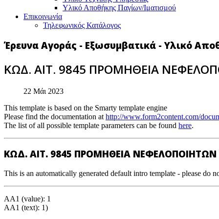
Υλικό Αποθήκης Παγίων/Ιματισμού
Επικοινωνία
Τηλεφωνικός Κατάλογος
Έρευνα Αγοράς - Εξωσυμβατικά - Υλικό Απο
ΚΩΔ. ΑΙΤ. 9845 ΠΡΟΜΗΘΕΙΑ ΝΕΦΕΛΟ
22 Μάι 2023
This template is based on the Smarty template engine
Please find the documentation at
http://www.form2content.com/docum
The list of all possible template parameters can be found
here
.
ΚΩΔ. ΑΙΤ. 9845 ΠΡΟΜΗΘΕΙΑ ΝΕΦΕΛΟΠΟΙΗΤΩΝ
This is an automatically generated default intro template - please do no
AA1 (value): 1
AA1 (text): 1)