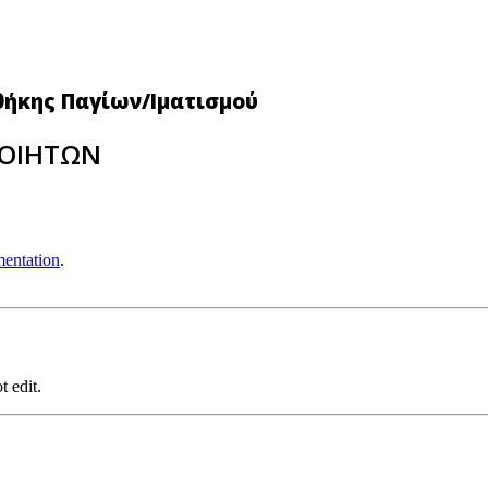
θήκης Παγίων/Ιματισμού
ΠΟΙΗΤΩΝ
entation
.
t edit.