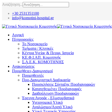
Αναζήτηση...
+30 2531351100
info@komotini-hospital.gr
Αρχική
Πληροφορίες
Το Νοσοκομείο
Τμήματα / Κλινικές
Κέντρα Υγείας & Περιφ. Ιατρεία
ΚΕ.Φ.Ι.ΑΠ. Κομοτηνής
Σ.Α.Ε.Κ. ΚΟΜΟΤΗΝΗΣ
Ανακοινώσεις
Προμήθειες-Διαγωνισμοί
Προμηθευτές
Προ-Διαγωνιστική Διαδικασία
Προσκλήσεις Σύνταξης Προδιαγραφών
Κατατεθειμένες Προδιαγραφές
Διαβούλευση Προδιαγραφών
Έρευνα Αγοράς - Εξωσυμβατικά
Υγειονομικό Υλικό
Αναλώσιμο/Λοιπό Υλικό
Υλικό Tεχνικής Yπηρεσίας