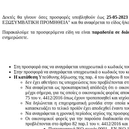
Δεκτές θα γίνουν όσες προσφορές υποβληθούν έως
25-05-2023
ΕΞΩΣΥΜΒΑΤΙΚΗ ΠΡΟΜΗΘΕΙΑ" και θα αναφέρεται το είδος ή/και ο
Παρακαλούμε τα προσφερόμενα είδη να είναι
παραδοτέα σε διά
ενημερώσετε.
Στη προσφορά σας να αναγράφεται υποχρεωτικά ο κωδικός το
Στην προσφορά να αναγράφεται υποχρεωτικά ο κωδικός του 
Η κατάθεση
Υπεύθυνης δήλωσης της παρ. 4 του άρθρου 8 του 
δεν έχει αθετήσει τις υποχρεώσεις που προβλέπονται στ
Να αναφέρεται ως προκαταρκτική απόδειξη ότι ο οικον
μέχρι σήμερα, για τις οποίες ο οικονομικός φορέας απο
75 του ν. 4412/2016 όπως έχουν τροποποιηθεί και ισχύ
Να δηλώνεται η επιχειρηματική μονάδα στην οποία κ
κατασκευάζει το τελικό προϊόν έχει αποδεχθεί έναντι 
Να αναγράφεται η χρονική περίοδος ισχύος της προσφο
Οι οικονομικοί φορείς για την παρούσα διαδικασία σ
προβλέπονται στο άρθρο 82 παρ.1 του ν. 4412/2016 και
Πιστοποιητικά ISO σειράς 9001 , ΕΝ ISO 