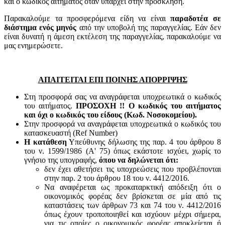
και ο κωδικός αιτήματος όταν υπάρχει στην πρόσκληση.
Παρακαλούμε τα προσφερόμενα είδη να είναι
παραδοτέα σε
διάστημα ενός μηνός
από την υποβολή της παραγγελίας. Εάν δεν
είναι δυνατή η άμεση εκτέλεση της παραγγελίας, παρακαλούμε να
μας ενημερώσετε.
ΑΠΑΙΤΕΙΤΑΙ ΕΠΙ ΠΟΙΝΗΣ ΑΠΟΡΡΙΨΗΣ
Στη προσφορά σας να αναγράφεται υποχρεωτικά ο κωδικός
του αιτήματος.
ΠΡΟΣΟΧΗ !! Ο κωδικός του αιτήματος
και όχι ο κωδικός του είδους (Κωδ. Νοσοκομείου).
Στην προσφορά να αναγράφεται υποχρεωτικά ο κωδικός του
κατασκευαστή (Ref Number)
Η κατάθεση
Υπεύθυνης δήλωσης της παρ. 4 του άρθρου 8
του ν. 1599/1986 (Α' 75) όπως εκάστοτε ισχύει, χωρίς το
γνήσιο της υπογραφής,
όπου να δηλώνεται ότι:
δεν έχει αθετήσει τις υποχρεώσεις που προβλέπονται
στην παρ. 2 του άρθρου 18 του ν. 4412/2016.
Να αναφέρεται ως προκαταρκτική απόδειξη ότι ο
οικονομικός φορέας δεν βρίσκεται σε μία από τις
καταστάσεις των άρθρων 73 και 74 του ν. 4412/2016
όπως έχουν τροποποιηθεί και ισχύουν μέχρι σήμερα,
για τις οποίες ο οικονομικός φορέας αποκλείεται ή