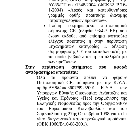
ΔΥ8δ/Γ.Π.οικ./1348/2004 (ΦΕΚ32 Β/16-
1-2004) «Αρχές και κατευθυντήριες
γραμμές ορθής πρακτικής διανομής
ιατροτεχνολογικών προϊόντων».
Πλήρη τεκμηριωμένα πιστοποιητικά
σήμανσης CE (οδηγία 93/42/ ΕΕ) που
έχουν εκδοθεί από επίσημα ινστιτούτα
ελέγχου ποιότητας ή στην περίπτωση
μηχανημάτων κατηγορίας Ι, δήλωση
συμμόρφωσης CE του κατασκευαστή, με
τα οποία βεβαιώνεται η καταλληλότητα
των προϊόντων.
Στην περίπτωση αιτήματος που αφορά
αντιδραστήρια απαιτείται:
Όλα τα προϊόντα πρέπει να φέρουν
Πιστοποιητικό CE, σύμφωνα με την Κ.Υ.Α.
αριθμ.ΔΥ8δ/οικ.3607/892/2001 Κ.Υ.Α. των
Υπουργών Εθνικής Οικονομίας, Ανάπτυξης και
Υγείας και Πρόνοιας «Περί εναρμόνισης της
Ελληνικής Νομοθεσίας προς την Οδηγία 98/79
του Ευρωπαϊκού Κοινοβουλίου και του
Συμβουλίου της 27ης Οκτωβρίου 1998 για τα in
vitro διαγνωστικά ιατροτεχνολογικά προϊόντα»
(ΦΕΚ 1060/Β/10-08-2001).