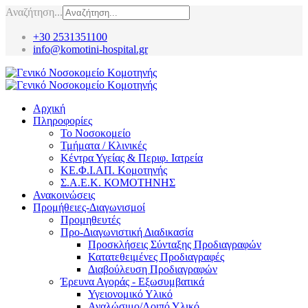
Αναζήτηση...
+30 2531351100
info@komotini-hospital.gr
Αρχική
Πληροφορίες
Το Νοσοκομείο
Τμήματα / Κλινικές
Κέντρα Υγείας & Περιφ. Ιατρεία
ΚΕ.Φ.Ι.ΑΠ. Κομοτηνής
Σ.Α.Ε.Κ. ΚΟΜΟΤΗΝΗΣ
Ανακοινώσεις
Προμήθειες-Διαγωνισμοί
Προμηθευτές
Προ-Διαγωνιστική Διαδικασία
Προσκλήσεις Σύνταξης Προδιαγραφών
Κατατεθειμένες Προδιαγραφές
Διαβούλευση Προδιαγραφών
Έρευνα Αγοράς - Εξωσυμβατικά
Υγειονομικό Υλικό
Αναλώσιμο/Λοιπό Υλικό