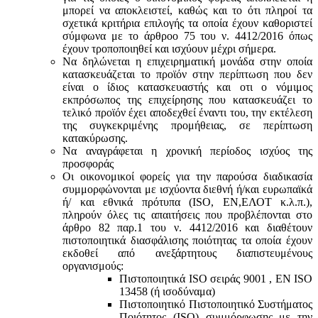
μπορεί να αποκλειστεί, καθώς και το ότι πληροί τα
σχετικά κριτήρια επιλογής τα οποία έχουν καθοριστεί
σύμφωνα με τo άρθροo 75 του ν. 4412/2016 όπως
έχουν τροποποιηθεί και ισχύουν μέχρι σήμερα.
Να δηλώνεται η επιχειρηματική μονάδα στην οποία
κατασκευάζεται το προϊόν στην περίπτωση που δεν
είναι ο ίδιος κατασκευαστής και oτι ο νόμιμος
εκπρόσωπος της επιχείρησης που κατασκευάζει το
τελικό προϊόν έχει αποδεχθεί έναντι του, την εκτέλεση
της συγκεκριμένης προμήθειας, σε περίπτωση
κατακύρωσης.
Να αναγράφεται η χρονική περίοδος ισχύος της
προσφοράς
Οι οικονομικοί φορείς για την παρούσα διαδικασία
συμμορφώνονται με ισχύοντα διεθνή ή/και ευρωπαϊκά
ή/ και εθνικά πρότυπα (ISO, ΕΝ,ΕΛΟΤ κ.λ.π.),
πληρούν όλες τις απαιτήσεις που προβλέπονται στο
άρθρο 82 παρ.1 του ν. 4412/2016 και διαθέτουν
πιστοποιητικά διασφάλισης ποιότητας τα οποία έχουν
εκδοθεί από ανεξάρτητους διαπιστευμένους
οργανισμούς:
Πιστοποιητικά ISO σειράς 9001 , ΕΝ ISO
13458 (ή ισοδύναμα)
Πιστοποιητικό Πιστοποιητικό Συστήματος
Ποιότητος (ISO) συμμόρφωσης με την