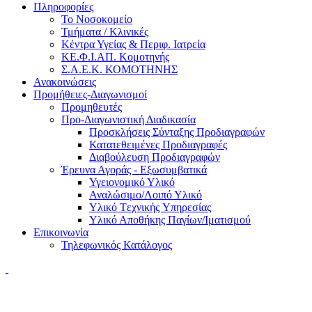
Πληροφορίες
Το Νοσοκομείο
Τμήματα / Κλινικές
Κέντρα Υγείας & Περιφ. Ιατρεία
ΚΕ.Φ.Ι.ΑΠ. Κομοτηνής
Σ.Α.Ε.Κ. ΚΟΜΟΤΗΝΗΣ
Ανακοινώσεις
Προμήθειες-Διαγωνισμοί
Προμηθευτές
Προ-Διαγωνιστική Διαδικασία
Προσκλήσεις Σύνταξης Προδιαγραφών
Κατατεθειμένες Προδιαγραφές
Διαβούλευση Προδιαγραφών
Έρευνα Αγοράς - Εξωσυμβατικά
Υγειονομικό Υλικό
Αναλώσιμο/Λοιπό Υλικό
Υλικό Tεχνικής Yπηρεσίας
Υλικό Αποθήκης Παγίων/Ιματισμού
Επικοινωνία
Τηλεφωνικός Κατάλογος