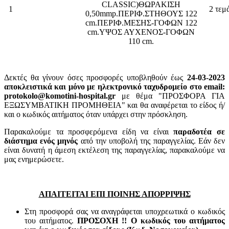
CLASSIC)ΘΩΡΑΚΙΣΗ
1
2 τεμ
0,50mmp.ΠΕΡΙΦ.ΣΤΗΘΟΥΣ 122
cm.ΠΕΡΙΦ.ΜΕΣΗΣ-ΓΟΦΩΝ 122
cm.ΥΨΟΣ ΑΥΧΕΝΟΣ-ΓΟΦΩΝ
110 cm.
Δεκτές θα γίνουν όσες προσφορές υποβληθούν έως
24-03-2023
αποκλειστικά και μόνο με ηλεκτρονικό ταχυδρομείο στο email:
protokolo@komotini-hospital.gr
με θέμα "ΠΡΟΣΦΟΡΑ ΓΙΑ
ΕΞΩΣΥΜΒΑΤΙΚΗ ΠΡΟΜΗΘΕΙΑ" και θα αναφέρεται το είδος ή/
και ο κωδικός αιτήματος όταν υπάρχει στην πρόσκληση.
Παρακαλούμε τα προσφερόμενα είδη να είναι
παραδοτέα σε
διάστημα ενός μηνός
από την υποβολή της παραγγελίας. Εάν δεν
είναι δυνατή η άμεση εκτέλεση της παραγγελίας, παρακαλούμε να
μας ενημερώσετε.
ΑΠΑΙΤΕΙΤΑΙ ΕΠΙ ΠΟΙΝΗΣ ΑΠΟΡΡΙΨΗΣ
Στη προσφορά σας να αναγράφεται υποχρεωτικά ο κωδικός
του αιτήματος.
ΠΡΟΣΟΧΗ !! Ο κωδικός του αιτήματος