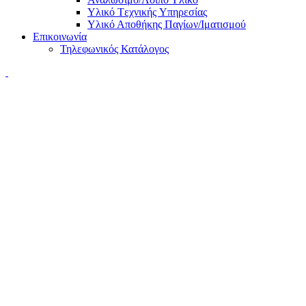
Υλικό Tεχνικής Yπηρεσίας
Υλικό Αποθήκης Παγίων/Ιματισμού
Επικοινωνία
Τηλεφωνικός Κατάλογος