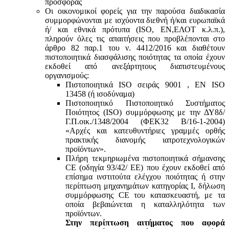
προσφοράς
Οι οικονομικοί φορείς για την παρούσα διαδικασία
συμμορφώνονται με ισχύοντα διεθνή ή/και ευρωπαϊκά
ή/ και εθνικά πρότυπα (ISO, ΕΝ,ΕΛΟΤ κ.λ.π.),
πληρούν όλες τις απαιτήσεις που προβλέπονται στο
άρθρο 82 παρ.1 του ν. 4412/2016 και διαθέτουν
πιστοποιητικά διασφάλισης ποιότητας τα οποία έχουν
εκδοθεί από ανεξάρτητους διαπιστευμένους
οργανισμούς:
Πιστοποιητικά ISO σειράς 9001 , ΕΝ ISO
13458 (ή ισοδύναμα)
Πιστοποιητικό Πιστοποιητικό Συστήματος
Ποιότητος (ISO) συμμόρφωσης με την ΔΥ8δ/
Γ.Π.οικ./1348/2004 (ΦΕΚ32 Β/16-1-2004)
«Αρχές και κατευθυντήριες γραμμές ορθής
πρακτικής διανομής ιατροτεχνολογικών
προϊόντων».
Πλήρη τεκμηριωμένα πιστοποιητικά σήμανσης
CE (οδηγία 93/42/ ΕΕ) που έχουν εκδοθεί από
επίσημα ινστιτούτα ελέγχου ποιότητας ή στην
περίπτωση μηχανημάτων κατηγορίας Ι, δήλωση
συμμόρφωσης CE του κατασκευαστή, με τα
οποία βεβαιώνεται η καταλληλότητα των
προϊόντων.
Στην περίπτωση αιτήματος που αφορά