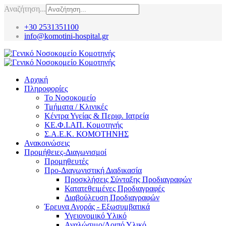
Αναζήτηση...
+30 2531351100
info@komotini-hospital.gr
Αρχική
Πληροφορίες
Το Νοσοκομείο
Τμήματα / Κλινικές
Κέντρα Υγείας & Περιφ. Ιατρεία
ΚΕ.Φ.Ι.ΑΠ. Κομοτηνής
Σ.Α.Ε.Κ. ΚΟΜΟΤΗΝΗΣ
Ανακοινώσεις
Προμήθειες-Διαγωνισμοί
Προμηθευτές
Προ-Διαγωνιστική Διαδικασία
Προσκλήσεις Σύνταξης Προδιαγραφών
Κατατεθειμένες Προδιαγραφές
Διαβούλευση Προδιαγραφών
Έρευνα Αγοράς - Εξωσυμβατικά
Υγειονομικό Υλικό
Αναλώσιμο/Λοιπό Υλικό