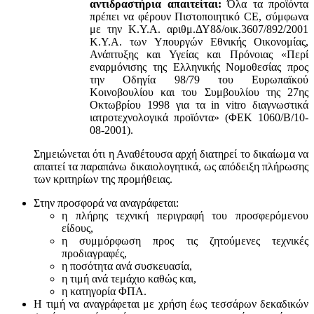
αντιδραστήρια απαιτείται:
Όλα τα προϊόντα
πρέπει να φέρουν Πιστοποιητικό CE, σύμφωνα
με την Κ.Υ.Α. αριθμ.ΔΥ8δ/οικ.3607/892/2001
Κ.Υ.Α. των Υπουργών Εθνικής Οικονομίας,
Ανάπτυξης και Υγείας και Πρόνοιας «Περί
εναρμόνισης της Ελληνικής Νομοθεσίας προς
την Οδηγία 98/79 του Ευρωπαϊκού
Κοινοβουλίου και του Συμβουλίου της 27ης
Οκτωβρίου 1998 για τα in vitro διαγνωστικά
ιατροτεχνολογικά προϊόντα» (ΦΕΚ 1060/Β/10-
08-2001).
Σημειώνεται ότι η Αναθέτουσα αρχή διατηρεί το δικαίωμα να
απαιτεί τα παραπάνω δικαιολογητικά, ως απόδειξη πλήρωσης
των κριτηρίων της προμήθειας.
Στην προσφορά να αναγράφεται:
η πλήρης τεχνική περιγραφή του προσφερόμενου
είδους,
η συμμόρφωση προς τις ζητούμενες τεχνικές
προδιαγραφές,
η ποσότητα ανά συσκευασία,
η τιμή ανά τεμάχιο καθώς και,
η κατηγορία ΦΠΑ.
Η τιμή να αναγράφεται με χρήση έως τεσσάρων δεκαδικών