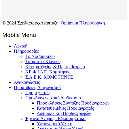
© 2024 Σχεδιασμός-Ανάπτυξη:
Optimum Πληροφορική
Mοbile Menu
Αρχική
Πληροφορίες
Το Νοσοκομείο
Τμήματα / Κλινικές
Κέντρα Υγείας & Περιφ. Ιατρεία
ΚΕ.Φ.Ι.ΑΠ. Κομοτηνής
Σ.Α.Ε.Κ. ΚΟΜΟΤΗΝΗΣ
Ανακοινώσεις
Προμήθειες-Διαγωνισμοί
Προμηθευτές
Προ-Διαγωνιστική Διαδικασία
Προσκλήσεις Σύνταξης Προδιαγραφών
Κατατεθειμένες Προδιαγραφές
Διαβούλευση Προδιαγραφών
Έρευνα Αγοράς - Εξωσυμβατικά
Υγειονομικό Υλικό
Αναλώσιμο/Λοιπό Υλικό