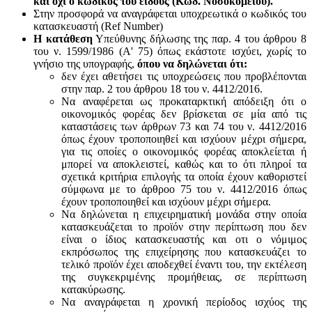
και όχι ο κωδικός του είδους (Κωδ. Νοσοκομείου).
Στην προσφορά να αναγράφεται υποχρεωτικά ο κωδικός του
κατασκευαστή (Ref Number)
Η κατάθεση
Υπεύθυνης δήλωσης της παρ. 4 του άρθρου 8
του ν. 1599/1986 (Α' 75) όπως εκάστοτε ισχύει, χωρίς το
γνήσιο της υπογραφής,
όπου να δηλώνεται ότι:
δεν έχει αθετήσει τις υποχρεώσεις που προβλέπονται
στην παρ. 2 του άρθρου 18 του ν. 4412/2016.
Να αναφέρεται ως προκαταρκτική απόδειξη ότι ο
οικονομικός φορέας δεν βρίσκεται σε μία από τις
καταστάσεις των άρθρων 73 και 74 του ν. 4412/2016
όπως έχουν τροποποιηθεί και ισχύουν μέχρι σήμερα,
για τις οποίες ο οικονομικός φορέας αποκλείεται ή
μπορεί να αποκλειστεί, καθώς και το ότι πληροί τα
σχετικά κριτήρια επιλογής τα οποία έχουν καθοριστεί
σύμφωνα με τo άρθροo 75 του ν. 4412/2016 όπως
έχουν τροποποιηθεί και ισχύουν μέχρι σήμερα.
Να δηλώνεται η επιχειρηματική μονάδα στην οποία
κατασκευάζεται το προϊόν στην περίπτωση που δεν
είναι ο ίδιος κατασκευαστής και oτι ο νόμιμος
εκπρόσωπος της επιχείρησης που κατασκευάζει το
τελικό προϊόν έχει αποδεχθεί έναντι του, την εκτέλεση
της συγκεκριμένης προμήθειας, σε περίπτωση
κατακύρωσης.
Να αναγράφεται η χρονική περίοδος ισχύος της