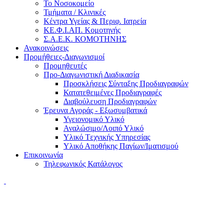
Το Νοσοκομείο
Τμήματα / Κλινικές
Κέντρα Υγείας & Περιφ. Ιατρεία
ΚΕ.Φ.Ι.ΑΠ. Κομοτηνής
Σ.Α.Ε.Κ. ΚΟΜΟΤΗΝΗΣ
Ανακοινώσεις
Προμήθειες-Διαγωνισμοί
Προμηθευτές
Προ-Διαγωνιστική Διαδικασία
Προσκλήσεις Σύνταξης Προδιαγραφών
Κατατεθειμένες Προδιαγραφές
Διαβούλευση Προδιαγραφών
Έρευνα Αγοράς - Εξωσυμβατικά
Υγειονομικό Υλικό
Αναλώσιμο/Λοιπό Υλικό
Υλικό Tεχνικής Yπηρεσίας
Υλικό Αποθήκης Παγίων/Ιματισμού
Επικοινωνία
Τηλεφωνικός Κατάλογος