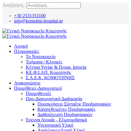
Αναζήτηση...
+30 2531351100
info@komotini-hospital.gr
Αρχική
Πληροφορίες
Το Νοσοκομείο
Τμήματα / Κλινικές
Κέντρα Υγείας & Περιφ. Ιατρεία
ΚΕ.Φ.Ι.ΑΠ. Κομοτηνής
Σ.Α.Ε.Κ. ΚΟΜΟΤΗΝΗΣ
Ανακοινώσεις
Προμήθειες-Διαγωνισμοί
Προμηθευτές
Προ-Διαγωνιστική Διαδικασία
Προσκλήσεις Σύνταξης Προδιαγραφών
Κατατεθειμένες Προδιαγραφές
Διαβούλευση Προδιαγραφών
Έρευνα Αγοράς - Εξωσυμβατικά
Υγειονομικό Υλικό
Αναλώσιμο/Λοιπό Υλικό