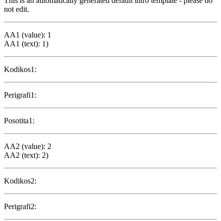
This is an automatically generated default intro template - please do
not edit.
AA1 (value): 1
AA1 (text): 1)
Kodikos1:
Perigrafi1:
Posotita1:
AA2 (value): 2
AA2 (text): 2)
Kodikos2:
Perigrafi2: