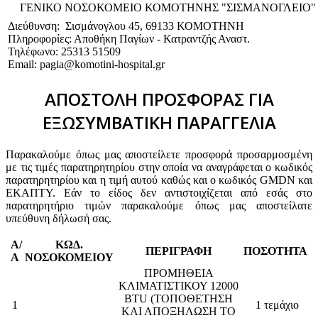
ΓΕΝΙΚΟ NΟΣΟΚΟΜΕΙΟ ΚΟΜΟΤΗΝΗΣ "ΣΙΣΜΑΝΟΓΛΕΙΟ"
Διεύθυνση: Σισμάνογλου 45, 69133 ΚΟΜΟΤΗΝΗ
Πληροφορίες: Αποθήκη Παγίων - Κατραντζής Αναστ.
Τηλέφωνο: 25313 51509
Email: pagia@komotini-hospital.gr
ΑΠΟΣΤΟΛΗ ΠΡΟΣΦΟΡΑΣ ΓΙΑ
ΕΞΩΣΥΜΒΑΤΙΚΗ ΠΑΡΑΓΓΕΛΙΑ
Παρακαλούμε όπως μας αποστείλετε προσφορά προσαρμοσμένη
με τις τιμές παρατηρητηρίου στην οποία να αναγράφεται ο κωδικός
παρατηρητηρίου και η τιμή αυτού καθώς και ο κωδικός GMDN και
ΕΚΑΠΤΥ. Εάν το είδος δεν αντιστοιχίζεται από εσάς στο
παρατηρητήριο τιμών παρακαλούμε όπως μας αποστείλατε
υπεύθυνη δήλωσή σας.
Α/
ΚΩΔ.
ΠΕΡΙΓΡΑΦΗ
ΠΟΣΟΤΗΤΑ
Α
ΝΟΣΟΚΟΜΕΙΟΥ
ΠΡΟΜΗΘΕΙΑ
ΚΛΙΜΑΤΙΣΤΙΚΟΥ 12000
BTU (ΤΟΠΟΘΕΤΗΣΗ
1
1 τεμάχιο
ΚΑΙ ΑΠΟΞΗΛΩΣΗ ΤΟ