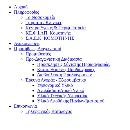
Αρχική
Πληροφορίες
Το Νοσοκομείο
Τμήματα / Κλινικές
Κέντρα Υγείας & Περιφ. Ιατρεία
ΚΕ.Φ.Ι.ΑΠ. Κομοτηνής
Σ.Α.Ε.Κ. ΚΟΜΟΤΗΝΗΣ
Ανακοινώσεις
Προμήθειες-Διαγωνισμοί
Προμηθευτές
Προ-Διαγωνιστική Διαδικασία
Προσκλήσεις Σύνταξης Προδιαγραφών
Κατατεθειμένες Προδιαγραφές
Διαβούλευση Προδιαγραφών
Έρευνα Αγοράς - Εξωσυμβατικά
Υγειονομικό Υλικό
Αναλώσιμο/Λοιπό Υλικό
Υλικό Tεχνικής Yπηρεσίας
Υλικό Αποθήκης Παγίων/Ιματισμού
Επικοινωνία
Τηλεφωνικός Κατάλογος