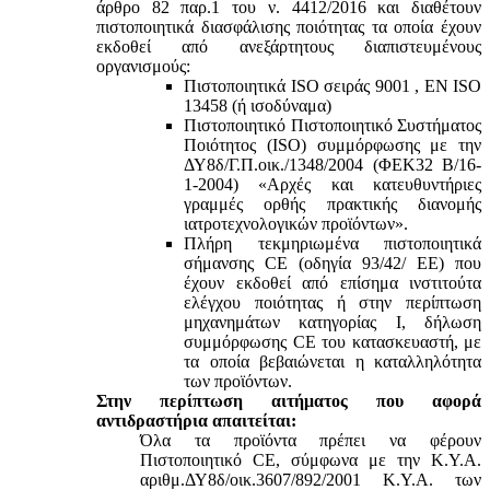
άρθρο 82 παρ.1 του ν. 4412/2016 και διαθέτουν
πιστοποιητικά διασφάλισης ποιότητας τα οποία έχουν
εκδοθεί από ανεξάρτητους διαπιστευμένους
οργανισμούς:
Πιστοποιητικά ISO σειράς 9001 , ΕΝ ISO
13458 (ή ισοδύναμα)
Πιστοποιητικό Πιστοποιητικό Συστήματος
Ποιότητος (ISO) συμμόρφωσης με την
ΔΥ8δ/Γ.Π.οικ./1348/2004 (ΦΕΚ32 Β/16-
1-2004) «Αρχές και κατευθυντήριες
γραμμές ορθής πρακτικής διανομής
ιατροτεχνολογικών προϊόντων».
Πλήρη τεκμηριωμένα πιστοποιητικά
σήμανσης CE (οδηγία 93/42/ ΕΕ) που
έχουν εκδοθεί από επίσημα ινστιτούτα
ελέγχου ποιότητας ή στην περίπτωση
μηχανημάτων κατηγορίας Ι, δήλωση
συμμόρφωσης CE του κατασκευαστή, με
τα οποία βεβαιώνεται η καταλληλότητα
των προϊόντων.
Στην περίπτωση αιτήματος που αφορά
αντιδραστήρια απαιτείται:
Όλα τα προϊόντα πρέπει να φέρουν
Πιστοποιητικό CE, σύμφωνα με την Κ.Υ.Α.
αριθμ.ΔΥ8δ/οικ.3607/892/2001 Κ.Υ.Α. των