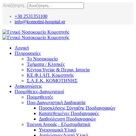
Αναζήτηση...
+30 2531351100
info@komotini-hospital.gr
Αρχική
Πληροφορίες
Το Νοσοκομείο
Τμήματα / Κλινικές
Κέντρα Υγείας & Περιφ. Ιατρεία
ΚΕ.Φ.Ι.ΑΠ. Κομοτηνής
Σ.Α.Ε.Κ. ΚΟΜΟΤΗΝΗΣ
Ανακοινώσεις
Προμήθειες-Διαγωνισμοί
Προμηθευτές
Προ-Διαγωνιστική Διαδικασία
Προσκλήσεις Σύνταξης Προδιαγραφών
Κατατεθειμένες Προδιαγραφές
Διαβούλευση Προδιαγραφών
Έρευνα Αγοράς - Εξωσυμβατικά
Υγειονομικό Υλικό
Αναλώσιμο/Λοιπό Υλικό