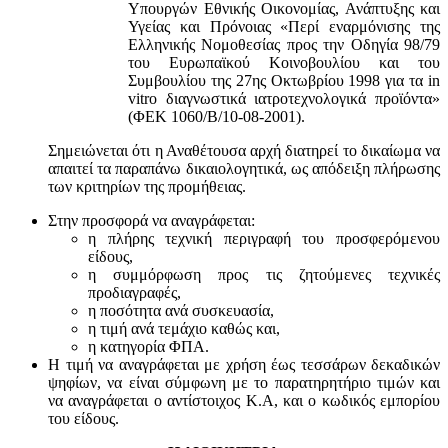
Υπουργών Εθνικής Οικονομίας, Ανάπτυξης και
Υγείας και Πρόνοιας «Περί εναρμόνισης της
Ελληνικής Νομοθεσίας προς την Οδηγία 98/79
του Ευρωπαϊκού Κοινοβουλίου και του
Συμβουλίου της 27ης Οκτωβρίου 1998 για τα in
vitro διαγνωστικά ιατροτεχνολογικά προϊόντα»
(ΦΕΚ 1060/Β/10-08-2001).
Σημειώνεται ότι η Αναθέτουσα αρχή διατηρεί το δικαίωμα να
απαιτεί τα παραπάνω δικαιολογητικά, ως απόδειξη πλήρωσης
των κριτηρίων της προμήθειας.
Στην προσφορά να αναγράφεται:
η πλήρης τεχνική περιγραφή του προσφερόμενου
είδους,
η συμμόρφωση προς τις ζητούμενες τεχνικές
προδιαγραφές,
η ποσότητα ανά συσκευασία,
η τιμή ανά τεμάχιο καθώς και,
η κατηγορία ΦΠΑ.
Η τιμή να αναγράφεται με χρήση έως τεσσάρων δεκαδικών
ψηφίων, να είναι σύμφωνη με το παρατηρητήριο τιμών και
να αναγράφεται ο αντίστοιχος Κ.Α, και ο κωδικός εμπορίου
του είδους.