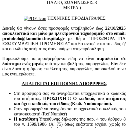
ΠΑΛΙΟ, ΣΩΛΗΝΩΣΕΙΣ 3
ΜΕΤΡΑ )
ΤΕΧΝΙΚΕΣ ΠΡΟΔΙΑΓΡΑΦΕΣ
Δεκτές θα γίνουν όσες προσφορές υποβληθούν έως
22/10/2025
αποκλειστικά και μόνο με ηλεκτρονικό ταχυδρομείο στο email:
protokolo@komotini-hospital.gr
με θέμα "ΠΡΟΣΦΟΡΑ ΓΙΑ
ΕΞΩΣΥΜΒΑΤΙΚΗ ΠΡΟΜΗΘΕΙΑ" και θα αναφέρεται το είδος ή/
και ο κωδικός αιτήματος όταν υπάρχει στην πρόσκληση.
Παρακαλούμε τα προσφερόμενα είδη να είναι
παραδοτέα σε
διάστημα ενός μηνός
από την υποβολή της παραγγελίας. Εάν δεν
είναι δυνατή η άμεση εκτέλεση της παραγγελίας, παρακαλούμε να
μας ενημερώσετε.
ΑΠΑΙΤΕΙΤΑΙ ΕΠΙ ΠΟΙΝΗΣ ΑΠΟΡΡΙΨΗΣ
Στη προσφορά σας να αναγράφεται υποχρεωτικά ο κωδικός
του αιτήματος.
ΠΡΟΣΟΧΗ !! Ο κωδικός του αιτήματος
και όχι ο κωδικός του είδους (Κωδ. Νοσοκομείου).
Στην προσφορά να αναγράφεται υποχρεωτικά ο κωδικός του
κατασκευαστή (Ref Number)
Η κατάθεση
Υπεύθυνης δήλωσης της παρ. 4 του άρθρου 8
του ν. 1599/1986 (Α' 75) όπως εκάστοτε ισχύει, χωρίς το