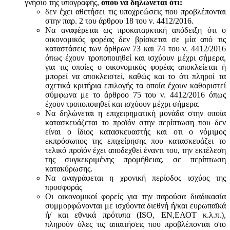
γνήσιο της υπογραφής,
όπου να δηλώνεται ότι:
δεν έχει αθετήσει τις υποχρεώσεις που προβλέπονται
στην παρ. 2 του άρθρου 18 του ν. 4412/2016.
Να αναφέρεται ως προκαταρκτική απόδειξη ότι ο
οικονομικός φορέας δεν βρίσκεται σε μία από τις
καταστάσεις των άρθρων 73 και 74 του ν. 4412/2016
όπως έχουν τροποποιηθεί και ισχύουν μέχρι σήμερα,
για τις οποίες ο οικονομικός φορέας αποκλείεται ή
μπορεί να αποκλειστεί, καθώς και το ότι πληροί τα
σχετικά κριτήρια επιλογής τα οποία έχουν καθοριστεί
σύμφωνα με τo άρθροo 75 του ν. 4412/2016 όπως
έχουν τροποποιηθεί και ισχύουν μέχρι σήμερα.
Να δηλώνεται η επιχειρηματική μονάδα στην οποία
κατασκευάζεται το προϊόν στην περίπτωση που δεν
είναι ο ίδιος κατασκευαστής και oτι ο νόμιμος
εκπρόσωπος της επιχείρησης που κατασκευάζει το
τελικό προϊόν έχει αποδεχθεί έναντι του, την εκτέλεση
της συγκεκριμένης προμήθειας, σε περίπτωση
κατακύρωσης.
Να αναγράφεται η χρονική περίοδος ισχύος της
προσφοράς
Οι οικονομικοί φορείς για την παρούσα διαδικασία
συμμορφώνονται με ισχύοντα διεθνή ή/και ευρωπαϊκά
ή/ και εθνικά πρότυπα (ISO, ΕΝ,ΕΛΟΤ κ.λ.π.),
πληρούν όλες τις απαιτήσεις που προβλέπονται στο