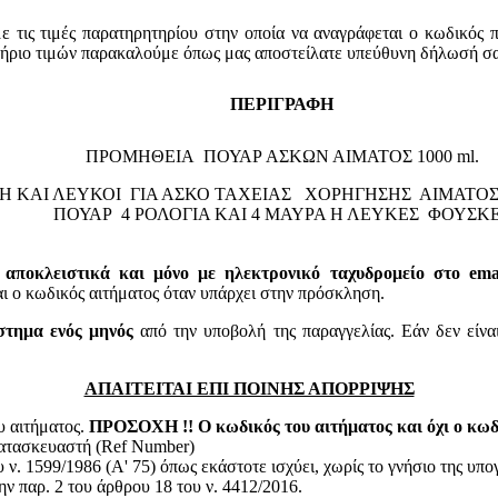
τις τιμές παρατηρητηρίου στην οποία να αναγράφεται ο κωδικός 
τήριο τιμών παρακαλούμε όπως μας αποστείλατε υπεύθυνη δήλωσή σα
ΠΕΡΙΓΡΑΦΗ
ΠΡΟΜΗΘΕΙΑ ΠΟΥΑΡ ΑΣΚΩΝ ΑΙΜΑΤΟΣ 1000 ml.
Η ΚΑΙ ΛΕΥΚΟΙ ΓΙΑ ΑΣΚΟ ΤΑΧΕΙΑΣ ΧΟΡΗΓΗΣΗΣ ΑΙΜΑΤΟΣ
ΠΟΥΑΡ 4 ΡΟΛΟΓΙΑ ΚΑΙ 4 ΜΑΥΡΑ Η ΛΕΥΚΕΣ ΦΟΥΣΚ
 αποκλειστικά και μόνο με ηλεκτρονικό ταχυδρομείο στο email
 κωδικός αιτήματος όταν υπάρχει στην πρόσκληση.
στημα ενός μηνός
από την υποβολή της παραγγελίας. Εάν δεν είνα
ΑΠΑΙΤΕΙΤΑΙ ΕΠΙ ΠΟΙΝΗΣ ΑΠΟΡΡΙΨΗΣ
υ αιτήματος.
ΠΡΟΣΟΧΗ !! Ο κωδικός του αιτήματος και όχι ο κωδι
κατασκευαστή (Ref Number)
ν. 1599/1986 (Α' 75) όπως εκάστοτε ισχύει, χωρίς το γνήσιο της υπ
ην παρ. 2 του άρθρου 18 του ν. 4412/2016.