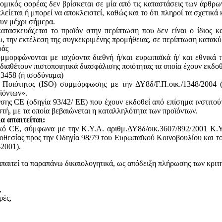
ομικός φορέας δεν βρίσκεται σε μία από τις καταστάσεις των άρθρω
κλείεται ή μπορεί να αποκλειστεί, καθώς και το ότι πληροί τα σχετικ
ουν μέχρι σήμερα.
ατασκευάζεται το προϊόν στην περίπτωση που δεν είναι ο ίδιος κ
του, την εκτέλεση της συγκεκριμένης προμήθειας, σε περίπτωση κατακ
ράς
υμμορφώνονται με ισχύοντα διεθνή ή/και ευρωπαϊκά ή/ και εθνικά 
 διαθέτουν πιστοποιητικά διασφάλισης ποιότητας τα οποία έχουν εκδο
13458 (ή ισοδύναμα)
ς Ποιότητος (ISO) συμμόρφωσης με την ΔΥ8δ/Γ.Π.οικ./1348/2004
ϊόντων».
ης CE (οδηγία 93/42/ ΕΕ) που έχουν εκδοθεί από επίσημα ινστιτού
, με τα οποία βεβαιώνεται η καταλληλότητα των προϊόντων.
α απαιτείται:
ικό CE, σύμφωνα με την Κ.Υ.Α. αριθμ.ΔΥ8δ/οικ.3607/892/2001 Κ.Υ
θεσίας προς την Οδηγία 98/79 του Ευρωπαϊκού Κοινοβουλίου και του
2001).
απαιτεί τα παραπάνω δικαιολογητικά, ως απόδειξη πλήρωσης των κριτ
,
φές,