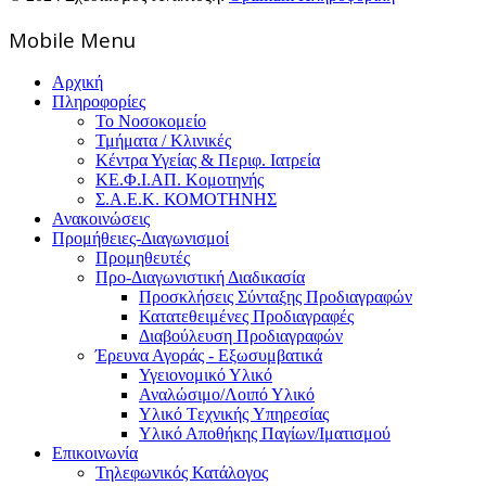
Mοbile Menu
Αρχική
Πληροφορίες
Το Νοσοκομείο
Τμήματα / Κλινικές
Κέντρα Υγείας & Περιφ. Ιατρεία
ΚΕ.Φ.Ι.ΑΠ. Κομοτηνής
Σ.Α.Ε.Κ. ΚΟΜΟΤΗΝΗΣ
Ανακοινώσεις
Προμήθειες-Διαγωνισμοί
Προμηθευτές
Προ-Διαγωνιστική Διαδικασία
Προσκλήσεις Σύνταξης Προδιαγραφών
Κατατεθειμένες Προδιαγραφές
Διαβούλευση Προδιαγραφών
Έρευνα Αγοράς - Εξωσυμβατικά
Υγειονομικό Υλικό
Αναλώσιμο/Λοιπό Υλικό
Υλικό Tεχνικής Yπηρεσίας
Υλικό Αποθήκης Παγίων/Ιματισμού
Επικοινωνία
Τηλεφωνικός Κατάλογος