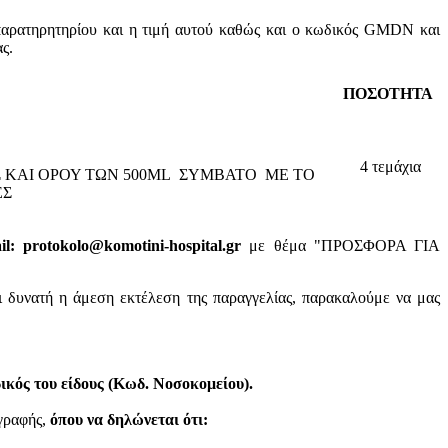
παρατηρητηρίου και η τιμή αυτού καθώς και ο κωδικός GMDN και
ς.
ΠΟΣΟΤΗΤΑ
4 τεμάχια
 ΚΑΙ ΟΡΟΥ ΤΩΝ 500ML ΣΥΜΒΑΤΟ ΜΕ ΤΟ
ΕΣ
: protokolo@komotini-hospital.gr
με θέμα "ΠΡΟΣΦΟΡΑ ΓΙΑ
ι δυνατή η άμεση εκτέλεση της παραγγελίας, παρακαλούμε να μας
κός του είδους (Κωδ. Νοσοκομείου).
ογραφής,
όπου να δηλώνεται ότι: