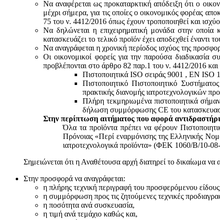
Να αναφέρεται ως προκαταρκτική απόδειξη ότι ο οικον
μέχρι σήμερα, για τις οποίες ο οικονομικός φορέας απο
75 του ν. 4412/2016 όπως έχουν τροποποιηθεί και ισχύ
Να δηλώνεται η επιχειρηματική μονάδα στην οποία κ
κατασκευάζει το τελικό προϊόν έχει αποδεχθεί έναντι 
Να αναγράφεται η χρονική περίοδος ισχύος της προσφο
Οι οικονομικοί φορείς για την παρούσα διαδικασία σ
προβλέπονται στο άρθρο 82 παρ.1 του ν. 4412/2016 και
Πιστοποιητικά ISO σειράς 9001 , ΕΝ ISO 
Πιστοποιητικό Πιστοποιητικό Συστήματο
πρακτικής διανομής ιατροτεχνολογικών προ
Πλήρη τεκμηριωμένα πιστοποιητικά σήμανσ
δήλωση συμμόρφωσης CE του κατασκευαστή
Στην περίπτωση αιτήματος που αφορά αντιδραστήρι
Όλα τα προϊόντα πρέπει να φέρουν Πιστοποιητ
Πρόνοιας «Περί εναρμόνισης της Ελληνικής Νομο
ιατροτεχνολογικά προϊόντα» (ΦΕΚ 1060/Β/10-08-
Σημειώνεται ότι η Αναθέτουσα αρχή διατηρεί το δικαίωμα να 
Στην προσφορά να αναγράφεται:
η πλήρης τεχνική περιγραφή του προσφερόμενου είδους
η συμμόρφωση προς τις ζητούμενες τεχνικές προδιαγρα
η ποσότητα ανά συσκευασία,
η τιμή ανά τεμάχιο καθώς και,