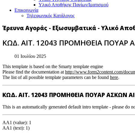
Υλικό Αποθήκης Παγίων/Ιματισμού
Επικοινωνία
Τηλεφωνικός Κατάλογος
Έρευνα Αγοράς - Εξωσυμβατικά - Υλικό Απο
ΚΩΔ. ΑΙΤ. 12043 ΠΡΟΜΗΘΕΙΑ ΠΟΥΑΡ 
01 Ιουλίου 2025
This template is based on the Smarty template engine
Please find the documentation at
http://www.form2content.com/docum
The list of all possible template parameters can be found
here
.
ΚΩΔ. ΑΙΤ. 12043 ΠΡΟΜΗΘΕΙΑ ΠΟΥΑΡ ΑΣΚΩΝ Α
This is an automatically generated default intro template - please do no
AA1 (value): 1
AA1 (text): 1)