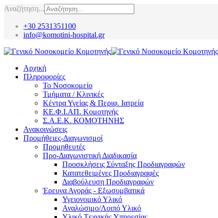
Αναζήτηση...
+30 2531351100
info@komotini-hospital.gr
Αρχική
Πληροφορίες
Το Νοσοκομείο
Τμήματα / Κλινικές
Κέντρα Υγείας & Περιφ. Ιατρεία
ΚΕ.Φ.Ι.ΑΠ. Κομοτηνής
Σ.Α.Ε.Κ. ΚΟΜΟΤΗΝΗΣ
Ανακοινώσεις
Προμήθειες-Διαγωνισμοί
Προμηθευτές
Προ-Διαγωνιστική Διαδικασία
Προσκλήσεις Σύνταξης Προδιαγραφών
Κατατεθειμένες Προδιαγραφές
Διαβούλευση Προδιαγραφών
Έρευνα Αγοράς - Εξωσυμβατικά
Υγειονομικό Υλικό
Αναλώσιμο/Λοιπό Υλικό
Υλικό Tεχνικής Yπηρεσίας