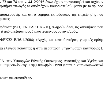
ν 73 και 74 του ν. 4412/2016 όπως έχουν τροποποιηθεί και ισχύουν
ά κριτήρια επιλογής τα οποία έχουν καθοριστεί σύμφωνα με τo άρθροo
ατασκευαστής και oτι ο νόμιμος εκπρόσωπος της επιχείρησης που
ύρωσης.
πρότυπα (ISO, ΕΝ,ΕΛΟΤ κ.λ.π.), πληρούν όλες τις απαιτήσεις που
θεί από ανεξάρτητους διαπιστευμένους οργανισμούς:
 (ΦΕΚ32 Β/16-1-2004) «Αρχές και κατευθυντήριες γραμμές ορθής
τα ελέγχου ποιότητας ή στην περίπτωση μηχανημάτων κατηγορίας Ι,
.Α. των Υπουργών Εθνικής Οικονομίας, Ανάπτυξης και Υγείας και
 Συμβουλίου της 27ης Οκτωβρίου 1998 για τα in vitro διαγνωστικά
ηρίων της προμήθειας.