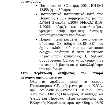
οργανισμούς:
Πιστοποιητικά ISO σειράς 9001 , ΕΝ ISO
13458 (ή ισοδύναμα)
Πιστοποιητικό Πιστοποιητικό Συστήματος
Ποιότητος (ISO) συμμόρφωσης με την
ΔΥ8δ/Γ.Π.οικ./1348/2004 (ΦΕΚ32 Β/16-
1-2004) «Αρχές και κατευθυντήριες
γραμμές ορθής πρακτικής διανομής
ιατροτεχνολογικών προϊόντων».
Πλήρη τεκμηριωμένα πιστοποιητικά
σήμανσης CE (οδηγία 93/42/ ΕΕ) που
έχουν εκδοθεί από επίσημα ινστιτούτα
ελέγχου ποιότητας ή στην περίπτωση
μηχανημάτων κατηγορίας Ι, δήλωση
συμμόρφωσης CE του κατασκευαστή, με
τα οποία βεβαιώνεται η καταλληλότητα
των προϊόντων.
Στην περίπτωση αιτήματος που αφορά
αντιδραστήρια απαιτείται:
Όλα τα προϊόντα πρέπει να φέρουν
Πιστοποιητικό CE, σύμφωνα με την Κ.Υ.Α.
αριθμ.ΔΥ8δ/οικ.3607/892/2001 Κ.Υ.Α. των
Υπουργών Εθνικής Οικονομίας, Ανάπτυξης και
Υγείας και Πρόνοιας «Περί εναρμόνισης της
Ελληνικής Νομοθεσίας προς την Οδηγία 98/79