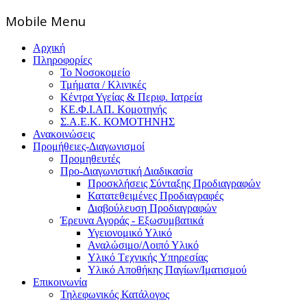
Mοbile Menu
Αρχική
Πληροφορίες
Το Νοσοκομείο
Τμήματα / Κλινικές
Κέντρα Υγείας & Περιφ. Ιατρεία
ΚΕ.Φ.Ι.ΑΠ. Κομοτηνής
Σ.Α.Ε.Κ. ΚΟΜΟΤΗΝΗΣ
Ανακοινώσεις
Προμήθειες-Διαγωνισμοί
Προμηθευτές
Προ-Διαγωνιστική Διαδικασία
Προσκλήσεις Σύνταξης Προδιαγραφών
Κατατεθειμένες Προδιαγραφές
Διαβούλευση Προδιαγραφών
Έρευνα Αγοράς - Εξωσυμβατικά
Υγειονομικό Υλικό
Αναλώσιμο/Λοιπό Υλικό
Υλικό Tεχνικής Yπηρεσίας
Υλικό Αποθήκης Παγίων/Ιματισμού
Επικοινωνία
Τηλεφωνικός Κατάλογος