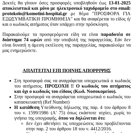
Δεκτές θα γίνουν όσες προσφορές υποβληθούν έως
13-01-2025
αποκλειστικά και μόνο με ηλεκτρονικό ταχυδρομείο στο email:
protokolo@komotini-hospital.gr
με θέμα "ΠΡΟΣΦΟΡΑ ΓΙΑ
ΕΞΩΣΥΜΒΑΤΙΚΗ ΠΡΟΜΗΘΕΙΑ" και θα αναφέρεται το είδος ή/
και ο κωδικός αιτήματος όταν υπάρχει στην πρόσκληση.
Παρακαλούμε τα προσφερόμενα είδη να είναι
παραδοτέα σε
διάστημα 74 ωρών
από την υποβολή της παραγγελίας. Εάν δεν
είναι δυνατή η άμεση εκτέλεση της παραγγελίας, παρακαλούμε να
μας ενημερώσετε.
ΑΠΑΙΤΕΙΤΑΙ ΕΠΙ ΠΟΙΝΗΣ ΑΠΟΡΡΙΨΗΣ
Στη προσφορά σας να αναγράφεται υποχρεωτικά ο κωδικός
του αιτήματος.
ΠΡΟΣΟΧΗ !! Ο κωδικός του αιτήματος
και όχι ο κωδικός του είδους (Κωδ. Νοσοκομείου).
Στην προσφορά να αναγράφεται υποχρεωτικά ο κωδικός του
κατασκευαστή (Ref Number)
Η κατάθεση
Υπεύθυνης δήλωσης της παρ. 4 του άρθρου 8
του ν. 1599/1986 (Α' 75) όπως εκάστοτε ισχύει, χωρίς το
γνήσιο της υπογραφής,
όπου να δηλώνεται ότι:
δεν έχει αθετήσει τις υποχρεώσεις που προβλέπονται
στην παρ. 2 του άρθρου 18 του ν. 4412/2016.