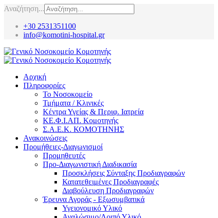
Αναζήτηση...
+30 2531351100
info@komotini-hospital.gr
Αρχική
Πληροφορίες
Το Νοσοκομείο
Τμήματα / Κλινικές
Κέντρα Υγείας & Περιφ. Ιατρεία
ΚΕ.Φ.Ι.ΑΠ. Κομοτηνής
Σ.Α.Ε.Κ. ΚΟΜΟΤΗΝΗΣ
Ανακοινώσεις
Προμήθειες-Διαγωνισμοί
Προμηθευτές
Προ-Διαγωνιστική Διαδικασία
Προσκλήσεις Σύνταξης Προδιαγραφών
Κατατεθειμένες Προδιαγραφές
Διαβούλευση Προδιαγραφών
Έρευνα Αγοράς - Εξωσυμβατικά
Υγειονομικό Υλικό
Αναλώσιμο/Λοιπό Υλικό