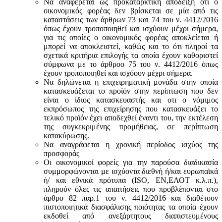
Να αναφέρεται ως προκαταρκτική απόδειξη ότι ο
οικονομικός φορέας δεν βρίσκεται σε μία από τις
καταστάσεις των άρθρων 73 και 74 του ν. 4412/2016
όπως έχουν τροποποιηθεί και ισχύουν μέχρι σήμερα,
για τις οποίες ο οικονομικός φορέας αποκλείεται ή
μπορεί να αποκλειστεί, καθώς και το ότι πληροί τα
σχετικά κριτήρια επιλογής τα οποία έχουν καθοριστεί
σύμφωνα με τo άρθροo 75 του ν. 4412/2016 όπως
έχουν τροποποιηθεί και ισχύουν μέχρι σήμερα.
Να δηλώνεται η επιχειρηματική μονάδα στην οποία
κατασκευάζεται το προϊόν στην περίπτωση που δεν
είναι ο ίδιος κατασκευαστής και oτι ο νόμιμος
εκπρόσωπος της επιχείρησης που κατασκευάζει το
τελικό προϊόν έχει αποδεχθεί έναντι του, την εκτέλεση
της συγκεκριμένης προμήθειας, σε περίπτωση
κατακύρωσης.
Να αναγράφεται η χρονική περίοδος ισχύος της
προσφοράς
Οι οικονομικοί φορείς για την παρούσα διαδικασία
συμμορφώνονται με ισχύοντα διεθνή ή/και ευρωπαϊκά
ή/ και εθνικά πρότυπα (ISO, ΕΝ,ΕΛΟΤ κ.λ.π.),
πληρούν όλες τις απαιτήσεις που προβλέπονται στο
άρθρο 82 παρ.1 του ν. 4412/2016 και διαθέτουν
πιστοποιητικά διασφάλισης ποιότητας τα οποία έχουν
εκδοθεί από ανεξάρτητους διαπιστευμένους