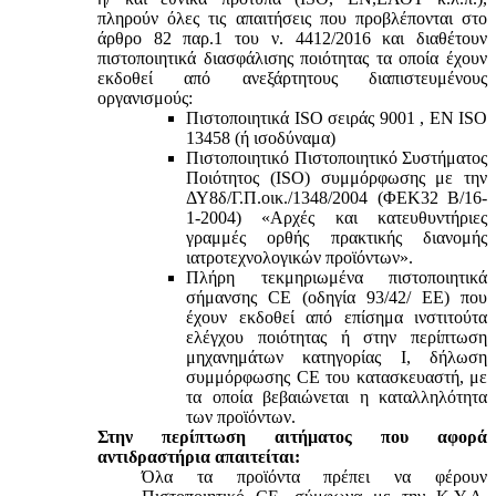
πληρούν όλες τις απαιτήσεις που προβλέπονται στο
άρθρο 82 παρ.1 του ν. 4412/2016 και διαθέτουν
πιστοποιητικά διασφάλισης ποιότητας τα οποία έχουν
εκδοθεί από ανεξάρτητους διαπιστευμένους
οργανισμούς:
Πιστοποιητικά ISO σειράς 9001 , ΕΝ ISO
13458 (ή ισοδύναμα)
Πιστοποιητικό Πιστοποιητικό Συστήματος
Ποιότητος (ISO) συμμόρφωσης με την
ΔΥ8δ/Γ.Π.οικ./1348/2004 (ΦΕΚ32 Β/16-
1-2004) «Αρχές και κατευθυντήριες
γραμμές ορθής πρακτικής διανομής
ιατροτεχνολογικών προϊόντων».
Πλήρη τεκμηριωμένα πιστοποιητικά
σήμανσης CE (οδηγία 93/42/ ΕΕ) που
έχουν εκδοθεί από επίσημα ινστιτούτα
ελέγχου ποιότητας ή στην περίπτωση
μηχανημάτων κατηγορίας Ι, δήλωση
συμμόρφωσης CE του κατασκευαστή, με
τα οποία βεβαιώνεται η καταλληλότητα
των προϊόντων.
Στην περίπτωση αιτήματος που αφορά
αντιδραστήρια απαιτείται:
Όλα τα προϊόντα πρέπει να φέρουν