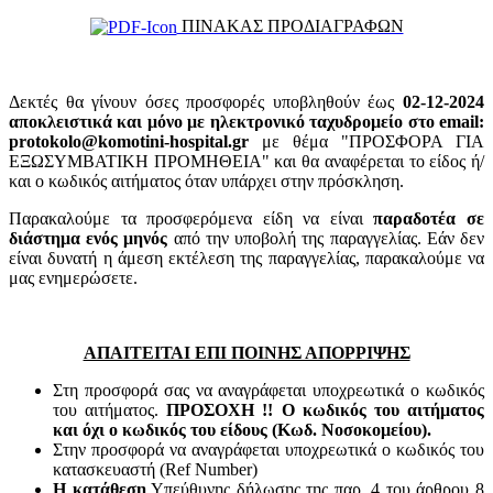
ΠΙΝΑΚΑΣ ΠΡΟΔΙΑΓΡΑΦΩΝ
Δεκτές θα γίνουν όσες προσφορές υποβληθούν έως
02-12-2024
αποκλειστικά και μόνο με ηλεκτρονικό ταχυδρομείο στο email:
protokolo@komotini-hospital.gr
με θέμα "ΠΡΟΣΦΟΡΑ ΓΙΑ
ΕΞΩΣΥΜΒΑΤΙΚΗ ΠΡΟΜΗΘΕΙΑ" και θα αναφέρεται το είδος ή/
και ο κωδικός αιτήματος όταν υπάρχει στην πρόσκληση.
Παρακαλούμε τα προσφερόμενα είδη να είναι
παραδοτέα σε
διάστημα ενός μηνός
από την υποβολή της παραγγελίας. Εάν δεν
είναι δυνατή η άμεση εκτέλεση της παραγγελίας, παρακαλούμε να
μας ενημερώσετε.
ΑΠΑΙΤΕΙΤΑΙ ΕΠΙ ΠΟΙΝΗΣ ΑΠΟΡΡΙΨΗΣ
Στη προσφορά σας να αναγράφεται υποχρεωτικά ο κωδικός
του αιτήματος.
ΠΡΟΣΟΧΗ !! Ο κωδικός του αιτήματος
και όχι ο κωδικός του είδους (Κωδ. Νοσοκομείου).
Στην προσφορά να αναγράφεται υποχρεωτικά ο κωδικός του
κατασκευαστή (Ref Number)
Η κατάθεση
Υπεύθυνης δήλωσης της παρ. 4 του άρθρου 8