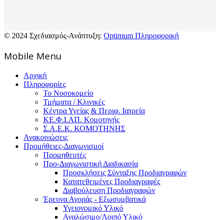
© 2024 Σχεδιασμός-Ανάπτυξη:
Optimum Πληροφορική
Mοbile Menu
Αρχική
Πληροφορίες
Το Νοσοκομείο
Τμήματα / Κλινικές
Κέντρα Υγείας & Περιφ. Ιατρεία
ΚΕ.Φ.Ι.ΑΠ. Κομοτηνής
Σ.Α.Ε.Κ. ΚΟΜΟΤΗΝΗΣ
Ανακοινώσεις
Προμήθειες-Διαγωνισμοί
Προμηθευτές
Προ-Διαγωνιστική Διαδικασία
Προσκλήσεις Σύνταξης Προδιαγραφών
Κατατεθειμένες Προδιαγραφές
Διαβούλευση Προδιαγραφών
Έρευνα Αγοράς - Εξωσυμβατικά
Υγειονομικό Υλικό
Αναλώσιμο/Λοιπό Υλικό