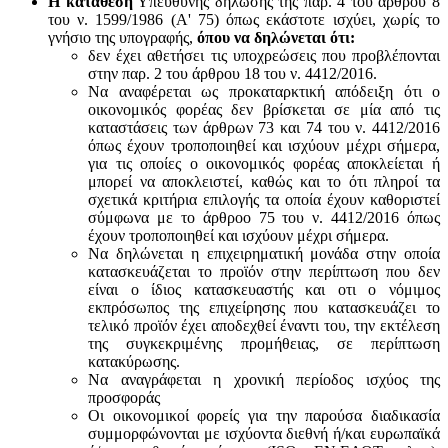
Η κατάθεση
Υπεύθυνης δήλωσης της παρ. 4 του άρθρου 8
του ν. 1599/1986 (Α' 75) όπως εκάστοτε ισχύει, χωρίς το
γνήσιο της υπογραφής,
όπου να δηλώνεται ότι:
δεν έχει αθετήσει τις υποχρεώσεις που προβλέπονται
στην παρ. 2 του άρθρου 18 του ν. 4412/2016.
Να αναφέρεται ως προκαταρκτική απόδειξη ότι ο
οικονομικός φορέας δεν βρίσκεται σε μία από τις
καταστάσεις των άρθρων 73 και 74 του ν. 4412/2016
όπως έχουν τροποποιηθεί και ισχύουν μέχρι σήμερα,
για τις οποίες ο οικονομικός φορέας αποκλείεται ή
μπορεί να αποκλειστεί, καθώς και το ότι πληροί τα
σχετικά κριτήρια επιλογής τα οποία έχουν καθοριστεί
σύμφωνα με τo άρθροo 75 του ν. 4412/2016 όπως
έχουν τροποποιηθεί και ισχύουν μέχρι σήμερα.
Να δηλώνεται η επιχειρηματική μονάδα στην οποία
κατασκευάζεται το προϊόν στην περίπτωση που δεν
είναι ο ίδιος κατασκευαστής και oτι ο νόμιμος
εκπρόσωπος της επιχείρησης που κατασκευάζει το
τελικό προϊόν έχει αποδεχθεί έναντι του, την εκτέλεση
της συγκεκριμένης προμήθειας, σε περίπτωση
κατακύρωσης.
Να αναγράφεται η χρονική περίοδος ισχύος της
προσφοράς
Οι οικονομικοί φορείς για την παρούσα διαδικασία
συμμορφώνονται με ισχύοντα διεθνή ή/και ευρωπαϊκά