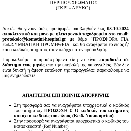
ΠΕΡΙΠΟΥ.XΡΩΜΑΤΟΣ
(ΓΚΡΙ – ΛΕΥΚΟ).
Δεκτές θα γίνουν όσες προσφορές υποβληθούν έως
03-10-2024
αποκλειστικά και μόνο με ηλεκτρονικό ταχυδρομείο στο email:
protokolo@komotini-hospital.gr
με θέμα "ΠΡΟΣΦΟΡΑ ΓΙΑ
ΕΞΩΣΥΜΒΑΤΙΚΗ ΠΡΟΜΗΘΕΙΑ" και θα αναφέρεται το είδος ή/
και ο κωδικός αιτήματος όταν υπάρχει στην πρόσκληση.
Παρακαλούμε τα προσφερόμενα είδη να είναι
παραδοτέα σε
διάστημα ενός μηνός
από την υποβολή της παραγγελίας. Εάν δεν
είναι δυνατή η άμεση εκτέλεση της παραγγελίας, παρακαλούμε να
μας ενημερώσετε.
ΑΠΑΙΤΕΙΤΑΙ ΕΠΙ ΠΟΙΝΗΣ ΑΠΟΡΡΙΨΗΣ
Στη προσφορά σας να αναγράφεται υποχρεωτικά ο κωδικός
του αιτήματος.
ΠΡΟΣΟΧΗ !! Ο κωδικός του αιτήματος
και όχι ο κωδικός του είδους (Κωδ. Νοσοκομείου).
Στην προσφορά να αναγράφεται υποχρεωτικά ο κωδικός του
κατασκευαστή (Ref Number)