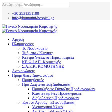
Αναζήτηση...
+30 2531351100
info@komotini-hospital.gr
Αρχική
Πληροφορίες
Το Νοσοκομείο
Τμήματα / Κλινικές
Κέντρα Υγείας & Περιφ. Ιατρεία
ΚΕ.Φ.Ι.ΑΠ. Κομοτηνής
Σ.Α.Ε.Κ. ΚΟΜΟΤΗΝΗΣ
Ανακοινώσεις
Προμήθειες-Διαγωνισμοί
Προμηθευτές
Προ-Διαγωνιστική Διαδικασία
Προσκλήσεις Σύνταξης Προδιαγραφών
Κατατεθειμένες Προδιαγραφές
Διαβούλευση Προδιαγραφών
Έρευνα Αγοράς - Εξωσυμβατικά
Υγειονομικό Υλικό
Αναλώσιμο/Λοιπό Υλικό