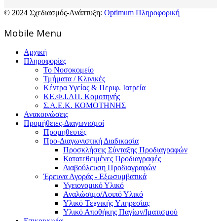
© 2024 Σχεδιασμός-Ανάπτυξη:
Optimum Πληροφορική
Mοbile Menu
Αρχική
Πληροφορίες
Το Νοσοκομείο
Τμήματα / Κλινικές
Κέντρα Υγείας & Περιφ. Ιατρεία
ΚΕ.Φ.Ι.ΑΠ. Κομοτηνής
Σ.Α.Ε.Κ. ΚΟΜΟΤΗΝΗΣ
Ανακοινώσεις
Προμήθειες-Διαγωνισμοί
Προμηθευτές
Προ-Διαγωνιστική Διαδικασία
Προσκλήσεις Σύνταξης Προδιαγραφών
Κατατεθειμένες Προδιαγραφές
Διαβούλευση Προδιαγραφών
Έρευνα Αγοράς - Εξωσυμβατικά
Υγειονομικό Υλικό
Αναλώσιμο/Λοιπό Υλικό
Υλικό Tεχνικής Yπηρεσίας
Υλικό Αποθήκης Παγίων/Ιματισμού
Επικοινωνία