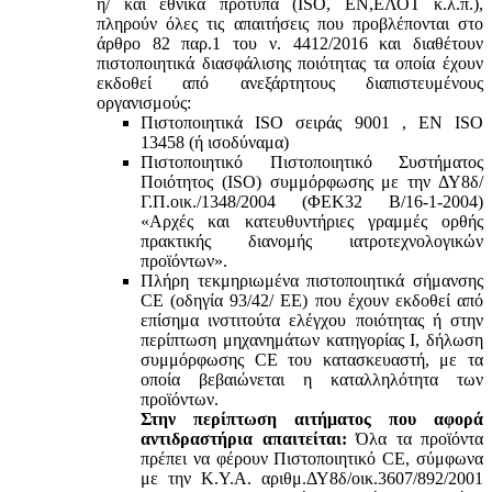
ή/ και εθνικά πρότυπα (ISO, ΕΝ,ΕΛΟΤ κ.λ.π.),
πληρούν όλες τις απαιτήσεις που προβλέπονται στο
άρθρο 82 παρ.1 του ν. 4412/2016 και διαθέτουν
πιστοποιητικά διασφάλισης ποιότητας τα οποία έχουν
εκδοθεί από ανεξάρτητους διαπιστευμένους
οργανισμούς:
Πιστοποιητικά ISO σειράς 9001 , ΕΝ ISO
13458 (ή ισοδύναμα)
Πιστοποιητικό Πιστοποιητικό Συστήματος
Ποιότητος (ISO) συμμόρφωσης με την ΔΥ8δ/
Γ.Π.οικ./1348/2004 (ΦΕΚ32 Β/16-1-2004)
«Αρχές και κατευθυντήριες γραμμές ορθής
πρακτικής διανομής ιατροτεχνολογικών
προϊόντων».
Πλήρη τεκμηριωμένα πιστοποιητικά σήμανσης
CE (οδηγία 93/42/ ΕΕ) που έχουν εκδοθεί από
επίσημα ινστιτούτα ελέγχου ποιότητας ή στην
περίπτωση μηχανημάτων κατηγορίας Ι, δήλωση
συμμόρφωσης CE του κατασκευαστή, με τα
οποία βεβαιώνεται η καταλληλότητα των
προϊόντων.
Στην περίπτωση αιτήματος που αφορά
αντιδραστήρια απαιτείται:
Όλα τα προϊόντα
πρέπει να φέρουν Πιστοποιητικό CE, σύμφωνα
με την Κ.Υ.Α. αριθμ.ΔΥ8δ/οικ.3607/892/2001