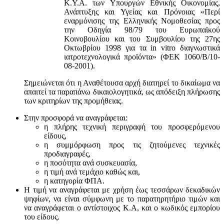
Κ.Υ.Α. των Υπουργών Εθνικής Οικονομίας,
Ανάπτυξης και Υγείας και Πρόνοιας «Περί
εναρμόνισης της Ελληνικής Νομοθεσίας προς
την Οδηγία 98/79 του Ευρωπαϊκού
Κοινοβουλίου και του Συμβουλίου της 27ης
Οκτωβρίου 1998 για τα in vitro διαγνωστικά
ιατροτεχνολογικά προϊόντα» (ΦΕΚ 1060/Β/10-
08-2001).
Σημειώνεται ότι η Αναθέτουσα αρχή διατηρεί το δικαίωμα να
απαιτεί τα παραπάνω δικαιολογητικά, ως απόδειξη πλήρωσης
των κριτηρίων της προμήθειας.
Στην προσφορά να αναγράφεται:
η πλήρης τεχνική περιγραφή του προσφερόμενου
είδους,
η συμμόρφωση προς τις ζητούμενες τεχνικές
προδιαγραφές,
η ποσότητα ανά συσκευασία,
η τιμή ανά τεμάχιο καθώς και,
η κατηγορία ΦΠΑ.
Η τιμή να αναγράφεται με χρήση έως τεσσάρων δεκαδικών
ψηφίων, να είναι σύμφωνη με το παρατηρητήριο τιμών και
να αναγράφεται ο αντίστοιχος Κ.Α, και ο κωδικός εμπορίου
του είδους.