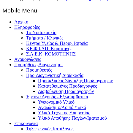
Mοbile Menu
Αρχική
Πληροφορίες
Το Νοσοκομείο
Τμήματα / Κλινικές
Κέντρα Υγείας & Περιφ. Ιατρεία
ΚΕ.Φ.Ι.ΑΠ. Κομοτηνής
Σ.Α.Ε.Κ. ΚΟΜΟΤΗΝΗΣ
Ανακοινώσεις
Προμήθειες-Διαγωνισμοί
Προμηθευτές
Προ-Διαγωνιστική Διαδικασία
Προσκλήσεις Σύνταξης Προδιαγραφών
Κατατεθειμένες Προδιαγραφές
Διαβούλευση Προδιαγραφών
Έρευνα Αγοράς - Εξωσυμβατικά
Υγειονομικό Υλικό
Αναλώσιμο/Λοιπό Υλικό
Υλικό Tεχνικής Yπηρεσίας
Υλικό Αποθήκης Παγίων/Ιματισμού
Επικοινωνία
Τηλεφωνικός Κατάλογος