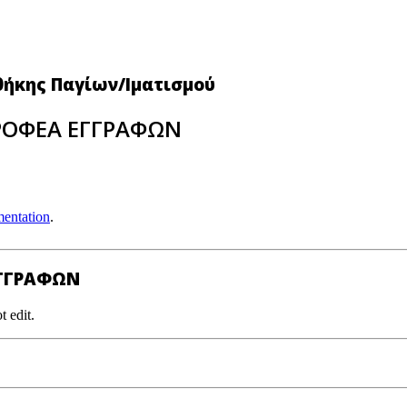
θήκης Παγίων/Ιματισμού
ΤΡΟΦΕΑ ΕΓΓΡΑΦΩΝ
entation
.
ΕΓΓΡΑΦΩΝ
t edit.