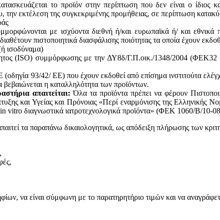
ατασκευάζεται το προϊόν στην περίπτωση που δεν είναι ο ίδιος κ
του, την εκτέλεση της συγκεκριμένης προμήθειας, σε περίπτωση κατακ
ράς
υμμορφώνονται με ισχύοντα διεθνή ή/και ευρωπαϊκά ή/ και εθνικά 
 διαθέτουν πιστοποιητικά διασφάλισης ποιότητας τα οποία έχουν εκδο
(ή ισοδύναμα)
ητος (ISO) συμμόρφωσης με την ΔΥ8δ/Γ.Π.οικ./1348/2004 (ΦΕΚ32 Β
(οδηγία 93/42/ ΕΕ) που έχουν εκδοθεί από επίσημα ινστιτούτα ελέγ
 βεβαιώνεται η καταλληλότητα των προϊόντων.
αστήρια απαιτείται:
Όλα τα προϊόντα πρέπει να φέρουν Πιστοποι
υξης και Υγείας και Πρόνοιας «Περί εναρμόνισης της Ελληνικής Νο
in vitro διαγνωστικά ιατροτεχνολογικά προϊόντα» (ΦΕΚ 1060/Β/10-08
απαιτεί τα παραπάνω δικαιολογητικά, ως απόδειξη πλήρωσης των κριτ
,
φές,
ων, να είναι σύμφωνη με το παρατηρητήριο τιμών και να αναγράφεται