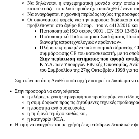
Να δηλώνεται η επιχειρηματική μονάδα στην οποία κ
κατασκευάζει το τελικό προϊόν έχει αποδεχθεί έναντι 
Να αναγράφεται η χρονική περίοδος ισχύος της προσφο
Οι οικονομικοί φορείς για την παρούσα διαδικασία σ
προβλέπονται στο άρθρο 82 παρ.1 του ν. 4412/2016 και
Πιστοποιητικά ISO σειράς 9001 , ΕΝ ISO 13458 
Πιστοποιητικό Πιστοποιητικό Συστήματος Ποιότ
διανομής ιατροτεχνολογικών προϊόντων».
Πλήρη τεκμηριωμένα πιστοποιητικά σήμανσης CE 
συμμόρφωσης CE του κατασκευαστή, με τα οποία
Στην περίπτωση αιτήματος που αφορά αντιδρ
Κ.Υ.Α. των Υπουργών Εθνικής Οικονομίας, Ανάπτ
του Συμβουλίου της 27ης Οκτωβρίου 1998 για τα 
Σημειώνεται ότι η Αναθέτουσα αρχή διατηρεί το δικαίωμα να 
Στην προσφορά να αναγράφεται:
η πλήρης τεχνική περιγραφή του προσφερόμενου είδους
η συμμόρφωση προς τις ζητούμενες τεχνικές προδιαγρα
η ποσότητα ανά συσκευασία,
η τιμή ανά τεμάχιο καθώς και,
η κατηγορία ΦΠΑ.
Η τιμή να αναγράφεται με χρήση έως τεσσάρων δεκαδικών ψηφί