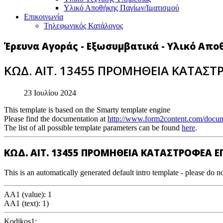
Υλικό Αποθήκης Παγίων/Ιματισμού
Επικοινωνία
Τηλεφωνικός Κατάλογος
Έρευνα Αγοράς - Εξωσυμβατικά - Υλικό Απο
ΚΩΔ. ΑΙΤ. 13455 ΠΡΟΜΗΘΕΙΑ ΚΑΤΑΣ
23 Ιουλίου 2024
This template is based on the Smarty template engine
Please find the documentation at
http://www.form2content.com/docum
The list of all possible template parameters can be found
here
.
ΚΩΔ. ΑΙΤ. 13455 ΠΡΟΜΗΘΕΙΑ ΚΑΤΑΣΤΡΟΦΕΑ 
This is an automatically generated default intro template - please do no
AA1 (value): 1
AA1 (text): 1)
Kodikos1: