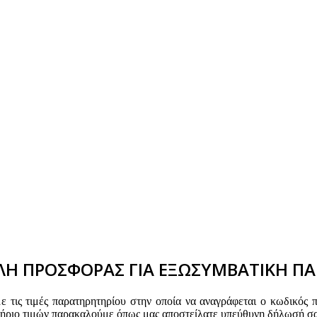
Η ΠΡΟΣΦΟΡΑΣ ΓΙΑ ΕΞΩΣΥΜΒΑΤΙΚΗ ΠΑ
τις τιμές παρατηρητηρίου στην οποία να αναγράφεται ο κωδικός 
τήριο τιμών παρακαλούμε όπως μας αποστείλατε υπεύθυνη δήλωσή σα