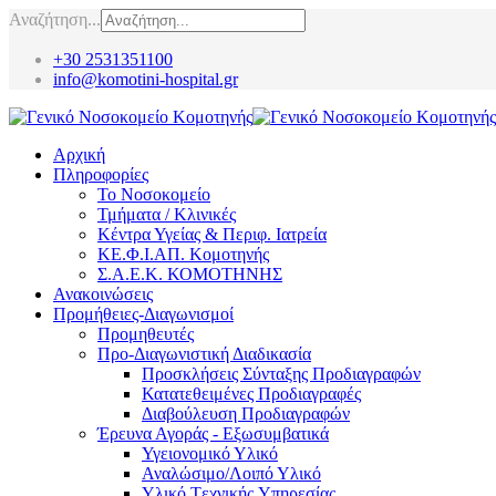
Αναζήτηση...
+30 2531351100
info@komotini-hospital.gr
Αρχική
Πληροφορίες
Το Νοσοκομείο
Τμήματα / Κλινικές
Κέντρα Υγείας & Περιφ. Ιατρεία
ΚΕ.Φ.Ι.ΑΠ. Κομοτηνής
Σ.Α.Ε.Κ. ΚΟΜΟΤΗΝΗΣ
Ανακοινώσεις
Προμήθειες-Διαγωνισμοί
Προμηθευτές
Προ-Διαγωνιστική Διαδικασία
Προσκλήσεις Σύνταξης Προδιαγραφών
Κατατεθειμένες Προδιαγραφές
Διαβούλευση Προδιαγραφών
Έρευνα Αγοράς - Εξωσυμβατικά
Υγειονομικό Υλικό
Αναλώσιμο/Λοιπό Υλικό
Υλικό Tεχνικής Yπηρεσίας