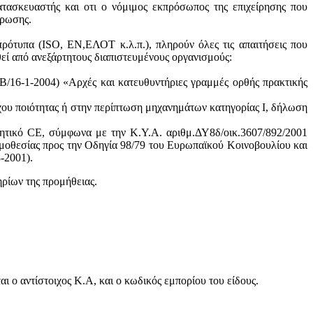
ατασκευαστής και oτι ο νόμιμος εκπρόσωπος της επιχείρησης που
ύρωσης.
πρότυπα (ISO, ΕΝ,ΕΛΟΤ κ.λ.π.), πληρούν όλες τις απαιτήσεις που
θεί από ανεξάρτητους διαπιστευμένους οργανισμούς:
/16-1-2004) «Αρχές και κατευθυντήριες γραμμές ορθής πρακτικής
χου ποιότητας ή στην περίπτωση μηχανημάτων κατηγορίας Ι, δήλωση
ητικό CE, σύμφωνα με την Κ.Υ.Α. αριθμ.ΔΥ8δ/οικ.3607/892/2001
μοθεσίας προς την Οδηγία 98/79 του Ευρωπαϊκού Κοινοβουλίου και
-2001).
ηρίων της προμήθειας.
 ο αντίστοιχος Κ.Α, και ο κωδικός εμπορίου του είδους.