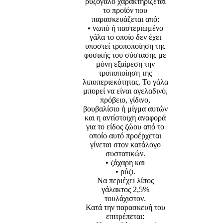
ρυζόγαλο χαρακτηρίζεται
το προϊόν που
παρασκευάζεται από:
• νωπό ή παστεριωμένο
γάλα το οποίο δεν έχει
υποστεί τροποποίηση της
φυσικής του σύστασης με
μόνη εξαίρεση την
τροποποίηση της
λιποπεριεκότητας. Το γάλα
μπορεί να είναι αγελαδινό,
πρόβειο, γίδινο,
βουβαλίσιο ή μίγμα αυτών
και η αντίστοιχη αναφορά
για το είδος ζώου από το
οποίο αυτό προέρχεται
γίνεται στον κατάλογο
συστατικών.
• ζάχαρη και
• ρύζι.
Nα περιέχει λίπος
γάλακτος 2,5%
τουλάχιστον.
Κατά την παρασκευή του
επιτρέπεται: