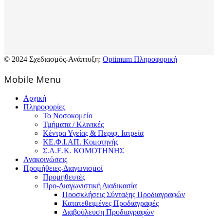
© 2024 Σχεδιασμός-Ανάπτυξη:
Optimum Πληροφορική
Mοbile Menu
Αρχική
Πληροφορίες
Το Νοσοκομείο
Τμήματα / Κλινικές
Κέντρα Υγείας & Περιφ. Ιατρεία
ΚΕ.Φ.Ι.ΑΠ. Κομοτηνής
Σ.Α.Ε.Κ. ΚΟΜΟΤΗΝΗΣ
Ανακοινώσεις
Προμήθειες-Διαγωνισμοί
Προμηθευτές
Προ-Διαγωνιστική Διαδικασία
Προσκλήσεις Σύνταξης Προδιαγραφών
Κατατεθειμένες Προδιαγραφές
Διαβούλευση Προδιαγραφών