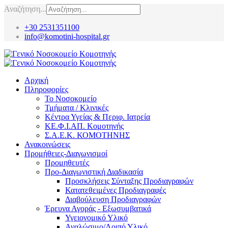
Αναζήτηση...
+30 2531351100
info@komotini-hospital.gr
Αρχική
Πληροφορίες
Το Νοσοκομείο
Τμήματα / Κλινικές
Κέντρα Υγείας & Περιφ. Ιατρεία
ΚΕ.Φ.Ι.ΑΠ. Κομοτηνής
Σ.Α.Ε.Κ. ΚΟΜΟΤΗΝΗΣ
Ανακοινώσεις
Προμήθειες-Διαγωνισμοί
Προμηθευτές
Προ-Διαγωνιστική Διαδικασία
Προσκλήσεις Σύνταξης Προδιαγραφών
Κατατεθειμένες Προδιαγραφές
Διαβούλευση Προδιαγραφών
Έρευνα Αγοράς - Εξωσυμβατικά
Υγειονομικό Υλικό
Αναλώσιμο/Λοιπό Υλικό