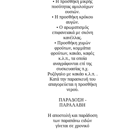
• Η προσθήκη μικρής
ποσότητας αμυλούχων
ουσιών.
• Η προσθήκη κρόκου
αυγών.
• Ο αρωματισμός
επιφανειακά με σκόνη
κανέλλας.
• Προσθήκη χυμών
φρούτων, κομμάτια
φρούτων, κακάο, καφές
κ.λ.π., τα οποία
αναγράφονται επί της
συσκευασίας π.χ.
Ρυζόγαλο με κακάο κ.λ.π. .
Κατά την παρασκευή του
απαγορεύεται η προσθήκη
νερού.
ΠΑΡΑΔΟΣΗ -
ΠΑΡΑΛΑΒΗ
Η αποστολή και παράδοση
των παραπάνω ειδών
γίνεται σε χρονικό