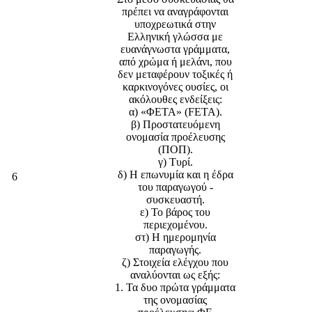
πρέπει να αναγράφονται
υποχρεωτικά στην
Ελληνική γλώσσα με
ευανάγνωστα γράμματα,
από χρώμα ή μελάνι, που
δεν μεταφέρουν τοξικές ή
καρκινογόνες ουσίες, οι
ακόλουθες ενδείξεις:
α) «ΦΕΤΑ» (FETA).
β) Προστατευόμενη
ονομασία προέλευσης
(ΠΟΠ).
γ) Τυρί.
δ) Η επωνυμία και η έδρα
6
του παραγωγού -
συσκευαστή.
ε) Το βάρος του
περιεχομένου.
στ) Η ημερομηνία
παραγωγής.
ζ) Στοιχεία ελέγχου που
αναλύονται ως εξής:
1. Τα δυο πρώτα γράμματα
της ονομασίας