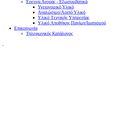
Έρευνα Αγοράς - Εξωσυμβατικά
Υγειονομικό Υλικό
Αναλώσιμο/Λοιπό Υλικό
Υλικό Tεχνικής Yπηρεσίας
Υλικό Αποθήκης Παγίων/Ιματισμού
Επικοινωνία
Τηλεφωνικός Κατάλογος