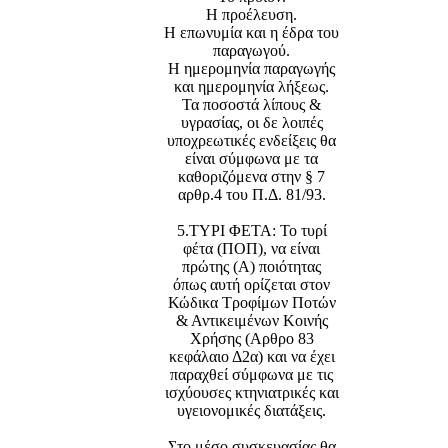
Η προέλευση.
Η επωνυμία και η έδρα του
παραγωγού.
Η ημερομηνία παραγωγής
και ημερομηνία λήξεως.
Τα ποσοστά λίπους &
υγρασίας, οι δε λοιπές
υποχρεωτικές ενδείξεις θα
είναι σύμφωνα με τα
καθοριζόμενα στην § 7
αρθρ.4 του Π.Δ. 81/93.
5.ΤΥΡΙ ΦΕΤΑ: Το τυρί
φέτα (ΠΟΠ), να είναι
πρώτης (Α) ποιότητας
όπως αυτή ορίζεται στον
Κώδικα Τροφίμων Ποτών
& Αντικειμένων Κοινής
Χρήσης (Αρθρο 83
κεφάλαιο Δ2α) και να έχει
παραχθεί σύμφωνα με τις
ισχύουσες κτηνιατρικές και
υγειονομικές διατάξεις.
Στο μέσο συσκευασίας θα