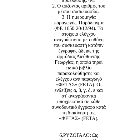
προέλευσης: ΦΕ
2. Ο αύξοντας αριθμός του
μέσου συσκευασίας.
3. Η ημερομηνία
παραγωγής. Παράδειγμα
(ΦΕ-1650-20/12/94). Τα
στοιχεία ελέγχου
αναγράφονται με ευθύνη
του συσκευαστή κατόπιν
έγγραφης άδειας της
αρμόδιας Διεύθυνσης
Γεωργίας, η οποία τηρεί
ειδικό βιβλίο
παρακολούθησης και
ελέγχου ανά παραγωγό
«ΦΕΤΑΣ» (FETA). Οι
ενδείξεις α, β, γ, δ, ε και
στ' αναγράφονται
υποχρεωτικά σε κάθε
συνοδευτικό έγγραφο κατά
τη διακίνηση της
«ΦΕΤΑΣ» (FETA).
6.ΡΥΖΟΓΑΛΟ: Ως