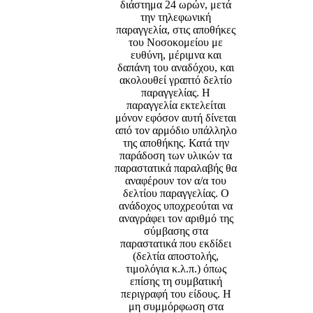
διάστημα 24 ωρών, μετά
την τηλεφωνική
παραγγελία, στις αποθήκες
του Νοσοκομείου με
ευθύνη, μέριμνα και
δαπάνη του αναδόχου, και
ακολουθεί γραπτό δελτίο
παραγγελίας. Η
παραγγελία εκτελείται
μόνον εφόσον αυτή δίνεται
από τον αρμόδιο υπάλληλο
της αποθήκης. Κατά την
παράδοση των υλικών τα
παραστατικά παραλαβής θα
αναφέρουν τον α/α του
δελτίου παραγγελίας. Ο
ανάδοχος υποχρεούται να
αναγράφει τον αριθμό της
σύμβασης στα
παραστατικά που εκδίδει
(δελτία αποστολής,
τιμολόγια κ.λ.π.) όπως
επίσης τη συμβατική
περιγραφή του είδους. Η
μη συμμόρφωση στα