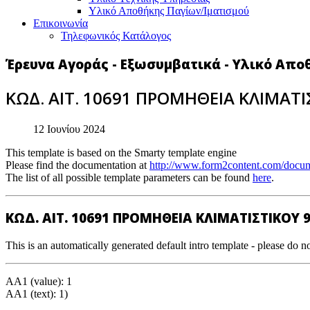
Υλικό Αποθήκης Παγίων/Ιματισμού
Επικοινωνία
Τηλεφωνικός Κατάλογος
Έρευνα Αγοράς - Εξωσυμβατικά - Υλικό Απο
ΚΩΔ. ΑΙΤ. 10691 ΠΡΟΜΗΘΕΙΑ ΚΛΙΜΑΤΙ
12 Ιουνίου 2024
This template is based on the Smarty template engine
Please find the documentation at
http://www.form2content.com/docum
The list of all possible template parameters can be found
here
.
ΚΩΔ. ΑΙΤ. 10691 ΠΡΟΜΗΘΕΙΑ ΚΛΙΜΑΤΙΣΤΙΚΟΥ 
This is an automatically generated default intro template - please do no
AA1 (value): 1
AA1 (text): 1)