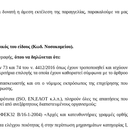
ι δυνατή η άμεση εκτέλεση της παραγγελίας, παρακαλούμε να μας
κός του είδους (Κωδ. Νοσοκομείου).
ογραφής,
όπου να δηλώνεται ότι:
ν 73 και 74 του ν. 4412/2016 όπως έχουν τροποποιηθεί και ισχύουν
ά κριτήρια επιλογής τα οποία έχουν καθοριστεί σύμφωνα με τo άρθροo
ατασκευαστής και oτι ο νόμιμος εκπρόσωπος της επιχείρησης που
ύρωσης.
πρότυπα (ISO, ΕΝ,ΕΛΟΤ κ.λ.π.), πληρούν όλες τις απαιτήσεις που
θεί από ανεξάρτητους διαπιστευμένους οργανισμούς:
 (ΦΕΚ32 Β/16-1-2004) «Αρχές και κατευθυντήριες γραμμές ορθής
τα ελέγχου ποιότητας ή στην περίπτωση μηχανημάτων κατηγορίας Ι,