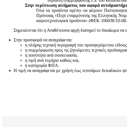
δήλωση συμμόρφωσης CE του κατασκευαστή
Στην περίπτωση αιτήματος που αφορά αντιδραστήρι
Όλα τα προϊόντα πρέπει να φέρουν Πιστοποιητ
Πρόνοιας «Περί εναρμόνισης της Ελληνικής Νομο
ιατροτεχνολογικά προϊόντα» (ΦΕΚ 1060/Β/10-08-
Σημειώνεται ότι η Αναθέτουσα αρχή διατηρεί το δικαίωμα να 
Στην προσφορά να αναγράφεται:
η πλήρης τεχνική περιγραφή του προσφερόμενου είδους
η συμμόρφωση προς τις ζητούμενες τεχνικές προδιαγρα
η ποσότητα ανά συσκευασία,
η τιμή ανά τεμάχιο καθώς και,
η κατηγορία ΦΠΑ.
Η τιμή να αναγράφεται με χρήση έως τεσσάρων δεκαδικών ψηφί