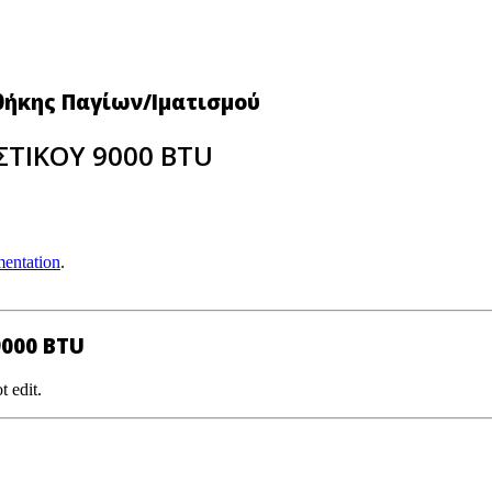
θήκης Παγίων/Ιματισμού
ΣΤΙΚΟΥ 9000 BTU
entation
.
9000 BTU
t edit.