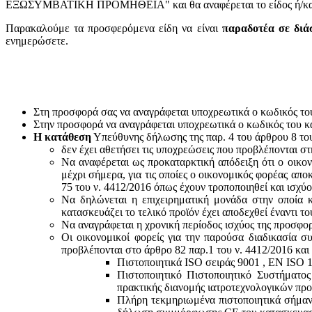
ΕΞΩΣΥΜΒΑΤΙΚΗ ΠΡΟΜΗΘΕΙΑ" και θα αναφέρεται το είδος ή/και ο
Παρακαλούμε τα προσφερόμενα είδη να είναι
παραδοτέα σε διά
ενημερώσετε.
Στη προσφορά σας να αναγράφεται υποχρεωτικά ο κωδικός το
Στην προσφορά να αναγράφεται υποχρεωτικά ο κωδικός του 
Η κατάθεση
Υπεύθυνης δήλωσης της παρ. 4 του άρθρου 8 του 
δεν έχει αθετήσει τις υποχρεώσεις που προβλέπονται στ
Να αναφέρεται ως προκαταρκτική απόδειξη ότι ο οικον
μέχρι σήμερα, για τις οποίες ο οικονομικός φορέας απο
75 του ν. 4412/2016 όπως έχουν τροποποιηθεί και ισχύ
Να δηλώνεται η επιχειρηματική μονάδα στην οποία κ
κατασκευάζει το τελικό προϊόν έχει αποδεχθεί έναντι 
Να αναγράφεται η χρονική περίοδος ισχύος της προσφο
Οι οικονομικοί φορείς για την παρούσα διαδικασία σ
προβλέπονται στο άρθρο 82 παρ.1 του ν. 4412/2016 και
Πιστοποιητικά ISO σειράς 9001 , ΕΝ ISO 
Πιστοποιητικό Πιστοποιητικό Συστήματο
πρακτικής διανομής ιατροτεχνολογικών προ
Πλήρη τεκμηριωμένα πιστοποιητικά σήμανσ