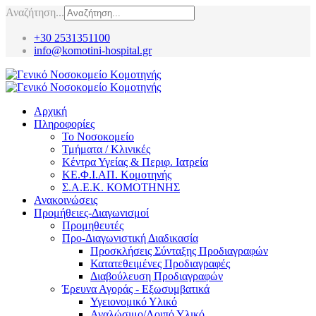
Αναζήτηση...
+30 2531351100
info@komotini-hospital.gr
Αρχική
Πληροφορίες
Το Νοσοκομείο
Τμήματα / Κλινικές
Κέντρα Υγείας & Περιφ. Ιατρεία
ΚΕ.Φ.Ι.ΑΠ. Κομοτηνής
Σ.Α.Ε.Κ. ΚΟΜΟΤΗΝΗΣ
Ανακοινώσεις
Προμήθειες-Διαγωνισμοί
Προμηθευτές
Προ-Διαγωνιστική Διαδικασία
Προσκλήσεις Σύνταξης Προδιαγραφών
Κατατεθειμένες Προδιαγραφές
Διαβούλευση Προδιαγραφών
Έρευνα Αγοράς - Εξωσυμβατικά
Υγειονομικό Υλικό
Αναλώσιμο/Λοιπό Υλικό