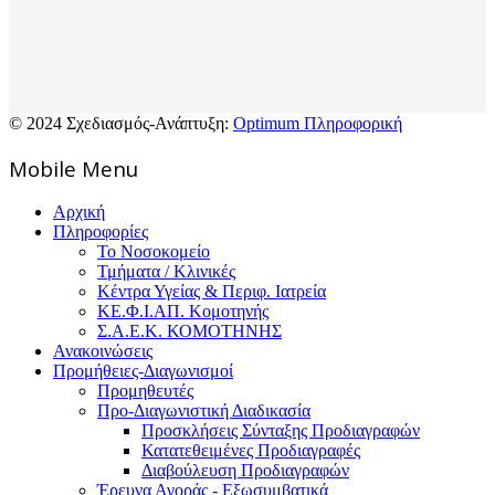
© 2024 Σχεδιασμός-Ανάπτυξη:
Optimum Πληροφορική
Mοbile Menu
Αρχική
Πληροφορίες
Το Νοσοκομείο
Τμήματα / Κλινικές
Κέντρα Υγείας & Περιφ. Ιατρεία
ΚΕ.Φ.Ι.ΑΠ. Κομοτηνής
Σ.Α.Ε.Κ. ΚΟΜΟΤΗΝΗΣ
Ανακοινώσεις
Προμήθειες-Διαγωνισμοί
Προμηθευτές
Προ-Διαγωνιστική Διαδικασία
Προσκλήσεις Σύνταξης Προδιαγραφών
Κατατεθειμένες Προδιαγραφές
Διαβούλευση Προδιαγραφών
Έρευνα Αγοράς - Εξωσυμβατικά