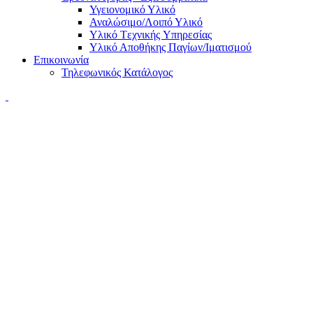
Υγειονομικό Υλικό
Αναλώσιμο/Λοιπό Υλικό
Υλικό Tεχνικής Yπηρεσίας
Υλικό Αποθήκης Παγίων/Ιματισμού
Επικοινωνία
Τηλεφωνικός Κατάλογος