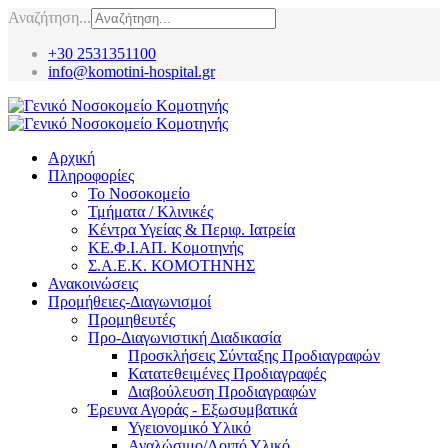
Αναζήτηση...
+30 2531351100
info@komotini-hospital.gr
Αρχική
Πληροφορίες
Το Νοσοκομείο
Τμήματα / Κλινικές
Κέντρα Υγείας & Περιφ. Ιατρεία
ΚΕ.Φ.Ι.ΑΠ. Κομοτηνής
Σ.Α.Ε.Κ. ΚΟΜΟΤΗΝΗΣ
Ανακοινώσεις
Προμήθειες-Διαγωνισμοί
Προμηθευτές
Προ-Διαγωνιστική Διαδικασία
Προσκλήσεις Σύνταξης Προδιαγραφών
Κατατεθειμένες Προδιαγραφές
Διαβούλευση Προδιαγραφών
Έρευνα Αγοράς - Εξωσυμβατικά
Υγειονομικό Υλικό
Αναλώσιμο/Λοιπό Υλικό