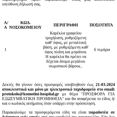
υπεύθυνη δήλωσή σας.
Α/
ΚΩΔ.
ΠΕΡΙΓΡΑΦΗ
ΠΟΣΟΤΗΤΑ
Α
ΝΟΣΟΚΟΜΕΙΟΥ
Καρέκλα γραφείου
τροχήλατη, ρυθμιζόμενη
καθ' ύψος, με μεταλλική
βάση, με ρυθμιζόμενη καθ'
1
6 τεμάχια
ύψος πλάτη και μπράτσα.
Η καρέκλα θα πρέπει να
δέχεται άτομα μεγάλου
σωματικού βάρους .
Δεκτές θα γίνουν όσες προσφορές υποβληθούν έως
21-03-2024
αποκλειστικά και μόνο με ηλεκτρονικό ταχυδρομείο στο email:
protokolo@komotini-hospital.gr
με θέμα "ΠΡΟΣΦΟΡΑ ΓΙΑ
ΕΞΩΣΥΜΒΑΤΙΚΗ ΠΡΟΜΗΘΕΙΑ" και θα αναφέρεται το είδος ή/
και ο κωδικός αιτήματος όταν υπάρχει στην πρόσκληση.
Παρακαλούμε τα προσφερόμενα είδη να είναι
παραδοτέα σε
διάστημα ενός μηνός
από την υποβολή της παραγγελίας. Εάν δεν