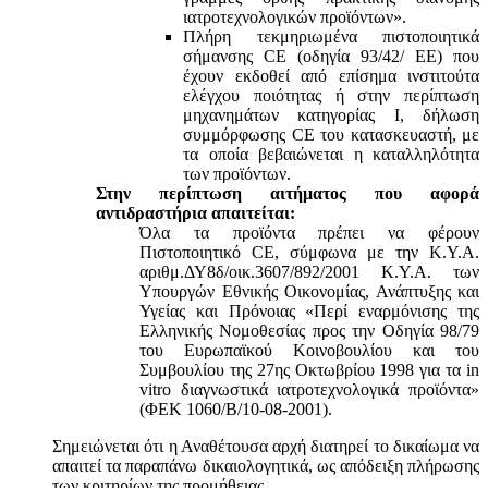
ιατροτεχνολογικών προϊόντων».
Πλήρη τεκμηριωμένα πιστοποιητικά
σήμανσης CE (οδηγία 93/42/ ΕΕ) που
έχουν εκδοθεί από επίσημα ινστιτούτα
ελέγχου ποιότητας ή στην περίπτωση
μηχανημάτων κατηγορίας Ι, δήλωση
συμμόρφωσης CE του κατασκευαστή, με
τα οποία βεβαιώνεται η καταλληλότητα
των προϊόντων.
Στην περίπτωση αιτήματος που αφορά
αντιδραστήρια απαιτείται:
Όλα τα προϊόντα πρέπει να φέρουν
Πιστοποιητικό CE, σύμφωνα με την Κ.Υ.Α.
αριθμ.ΔΥ8δ/οικ.3607/892/2001 Κ.Υ.Α. των
Υπουργών Εθνικής Οικονομίας, Ανάπτυξης και
Υγείας και Πρόνοιας «Περί εναρμόνισης της
Ελληνικής Νομοθεσίας προς την Οδηγία 98/79
του Ευρωπαϊκού Κοινοβουλίου και του
Συμβουλίου της 27ης Οκτωβρίου 1998 για τα in
vitro διαγνωστικά ιατροτεχνολογικά προϊόντα»
(ΦΕΚ 1060/Β/10-08-2001).
Σημειώνεται ότι η Αναθέτουσα αρχή διατηρεί το δικαίωμα να
απαιτεί τα παραπάνω δικαιολογητικά, ως απόδειξη πλήρωσης
των κριτηρίων της προμήθειας.