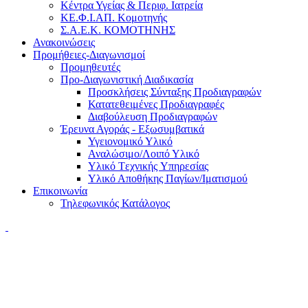
Κέντρα Υγείας & Περιφ. Ιατρεία
ΚΕ.Φ.Ι.ΑΠ. Κομοτηνής
Σ.Α.Ε.Κ. ΚΟΜΟΤΗΝΗΣ
Ανακοινώσεις
Προμήθειες-Διαγωνισμοί
Προμηθευτές
Προ-Διαγωνιστική Διαδικασία
Προσκλήσεις Σύνταξης Προδιαγραφών
Κατατεθειμένες Προδιαγραφές
Διαβούλευση Προδιαγραφών
Έρευνα Αγοράς - Εξωσυμβατικά
Υγειονομικό Υλικό
Αναλώσιμο/Λοιπό Υλικό
Υλικό Tεχνικής Yπηρεσίας
Υλικό Αποθήκης Παγίων/Ιματισμού
Επικοινωνία
Τηλεφωνικός Κατάλογος