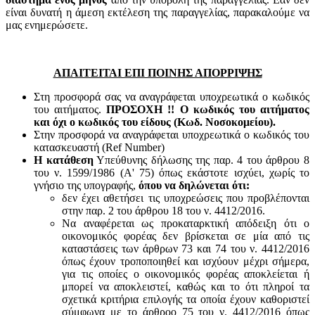
είναι δυνατή η άμεση εκτέλεση της παραγγελίας, παρακαλούμε να
μας ενημερώσετε.
ΑΠΑΙΤΕΙΤΑΙ ΕΠΙ ΠΟΙΝΗΣ ΑΠΟΡΡΙΨΗΣ
Στη προσφορά σας να αναγράφεται υποχρεωτικά ο κωδικός
του αιτήματος.
ΠΡΟΣΟΧΗ !! Ο κωδικός του αιτήματος
και όχι ο κωδικός του είδους (Κωδ. Νοσοκομείου).
Στην προσφορά να αναγράφεται υποχρεωτικά ο κωδικός του
κατασκευαστή (Ref Number)
Η κατάθεση
Υπεύθυνης δήλωσης της παρ. 4 του άρθρου 8
του ν. 1599/1986 (Α' 75) όπως εκάστοτε ισχύει, χωρίς το
γνήσιο της υπογραφής,
όπου να δηλώνεται ότι:
δεν έχει αθετήσει τις υποχρεώσεις που προβλέπονται
στην παρ. 2 του άρθρου 18 του ν. 4412/2016.
Να αναφέρεται ως προκαταρκτική απόδειξη ότι ο
οικονομικός φορέας δεν βρίσκεται σε μία από τις
καταστάσεις των άρθρων 73 και 74 του ν. 4412/2016
όπως έχουν τροποποιηθεί και ισχύουν μέχρι σήμερα,
για τις οποίες ο οικονομικός φορέας αποκλείεται ή
μπορεί να αποκλειστεί, καθώς και το ότι πληροί τα
σχετικά κριτήρια επιλογής τα οποία έχουν καθοριστεί
σύμφωνα με τo άρθροo 75 του ν. 4412/2016 όπως