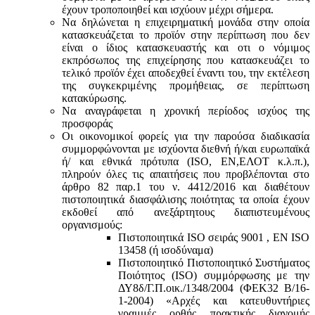
έχουν τροποποιηθεί και ισχύουν μέχρι σήμερα.
Να δηλώνεται η επιχειρηματική μονάδα στην οποία
κατασκευάζεται το προϊόν στην περίπτωση που δεν
είναι ο ίδιος κατασκευαστής και oτι ο νόμιμος
εκπρόσωπος της επιχείρησης που κατασκευάζει το
τελικό προϊόν έχει αποδεχθεί έναντι του, την εκτέλεση
της συγκεκριμένης προμήθειας, σε περίπτωση
κατακύρωσης.
Να αναγράφεται η χρονική περίοδος ισχύος της
προσφοράς
Οι οικονομικοί φορείς για την παρούσα διαδικασία
συμμορφώνονται με ισχύοντα διεθνή ή/και ευρωπαϊκά
ή/ και εθνικά πρότυπα (ISO, ΕΝ,ΕΛΟΤ κ.λ.π.),
πληρούν όλες τις απαιτήσεις που προβλέπονται στο
άρθρο 82 παρ.1 του ν. 4412/2016 και διαθέτουν
πιστοποιητικά διασφάλισης ποιότητας τα οποία έχουν
εκδοθεί από ανεξάρτητους διαπιστευμένους
οργανισμούς:
Πιστοποιητικά ISO σειράς 9001 , ΕΝ ISO
13458 (ή ισοδύναμα)
Πιστοποιητικό Πιστοποιητικό Συστήματος
Ποιότητος (ISO) συμμόρφωσης με την
ΔΥ8δ/Γ.Π.οικ./1348/2004 (ΦΕΚ32 Β/16-
1-2004) «Αρχές και κατευθυντήριες
γραμμές ορθής πρακτικής διανομής