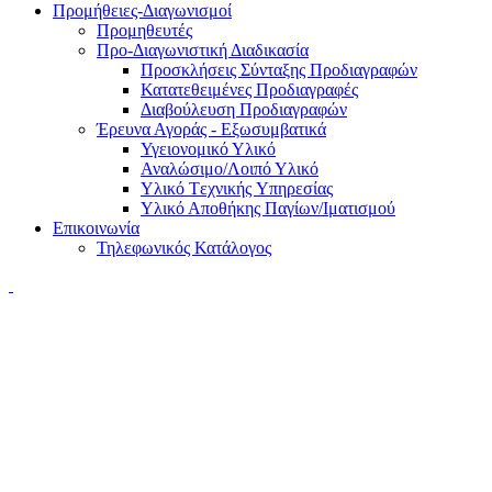
Προμήθειες-Διαγωνισμοί
Προμηθευτές
Προ-Διαγωνιστική Διαδικασία
Προσκλήσεις Σύνταξης Προδιαγραφών
Κατατεθειμένες Προδιαγραφές
Διαβούλευση Προδιαγραφών
Έρευνα Αγοράς - Εξωσυμβατικά
Υγειονομικό Υλικό
Αναλώσιμο/Λοιπό Υλικό
Υλικό Tεχνικής Yπηρεσίας
Υλικό Αποθήκης Παγίων/Ιματισμού
Επικοινωνία
Τηλεφωνικός Κατάλογος