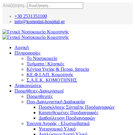
Αναζήτηση...
+30 2531351100
info@komotini-hospital.gr
Αρχική
Πληροφορίες
Το Νοσοκομείο
Τμήματα / Κλινικές
Κέντρα Υγείας & Περιφ. Ιατρεία
ΚΕ.Φ.Ι.ΑΠ. Κομοτηνής
Σ.Α.Ε.Κ. ΚΟΜΟΤΗΝΗΣ
Ανακοινώσεις
Προμήθειες-Διαγωνισμοί
Προμηθευτές
Προ-Διαγωνιστική Διαδικασία
Προσκλήσεις Σύνταξης Προδιαγραφών
Κατατεθειμένες Προδιαγραφές
Διαβούλευση Προδιαγραφών
Έρευνα Αγοράς - Εξωσυμβατικά
Υγειονομικό Υλικό
Αναλώσιμο/Λοιπό Υλικό