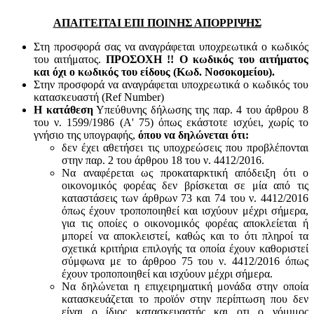
ΑΠΑΙΤΕΙΤΑΙ ΕΠΙ ΠΟΙΝΗΣ ΑΠΟΡΡΙΨΗΣ
Στη προσφορά σας να αναγράφεται υποχρεωτικά ο κωδικός
του αιτήματος.
ΠΡΟΣΟΧΗ !! Ο κωδικός του αιτήματος
και όχι ο κωδικός του είδους (Κωδ. Νοσοκομείου).
Στην προσφορά να αναγράφεται υποχρεωτικά ο κωδικός του
κατασκευαστή (Ref Number)
Η κατάθεση
Υπεύθυνης δήλωσης της παρ. 4 του άρθρου 8
του ν. 1599/1986 (Α' 75) όπως εκάστοτε ισχύει, χωρίς το
γνήσιο της υπογραφής,
όπου να δηλώνεται ότι:
δεν έχει αθετήσει τις υποχρεώσεις που προβλέπονται
στην παρ. 2 του άρθρου 18 του ν. 4412/2016.
Να αναφέρεται ως προκαταρκτική απόδειξη ότι ο
οικονομικός φορέας δεν βρίσκεται σε μία από τις
καταστάσεις των άρθρων 73 και 74 του ν. 4412/2016
όπως έχουν τροποποιηθεί και ισχύουν μέχρι σήμερα,
για τις οποίες ο οικονομικός φορέας αποκλείεται ή
μπορεί να αποκλειστεί, καθώς και το ότι πληροί τα
σχετικά κριτήρια επιλογής τα οποία έχουν καθοριστεί
σύμφωνα με τo άρθροo 75 του ν. 4412/2016 όπως
έχουν τροποποιηθεί και ισχύουν μέχρι σήμερα.
Να δηλώνεται η επιχειρηματική μονάδα στην οποία
κατασκευάζεται το προϊόν στην περίπτωση που δεν
είναι ο ίδιος κατασκευαστής και oτι ο νόμιμος