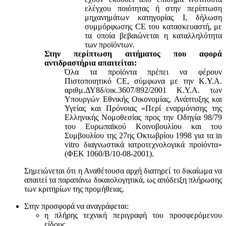
ελέγχου ποιότητας ή στην περίπτωση
μηχανημάτων κατηγορίας Ι, δήλωση
συμμόρφωσης CE του κατασκευαστή, με
τα οποία βεβαιώνεται η καταλληλότητα
των προϊόντων.
Στην περίπτωση αιτήματος που αφορά
αντιδραστήρια απαιτείται:
Όλα τα προϊόντα πρέπει να φέρουν
Πιστοποιητικό CE, σύμφωνα με την Κ.Υ.Α.
αριθμ.ΔΥ8δ/οικ.3607/892/2001 Κ.Υ.Α. των
Υπουργών Εθνικής Οικονομίας, Ανάπτυξης και
Υγείας και Πρόνοιας «Περί εναρμόνισης της
Ελληνικής Νομοθεσίας προς την Οδηγία 98/79
του Ευρωπαϊκού Κοινοβουλίου και του
Συμβουλίου της 27ης Οκτωβρίου 1998 για τα in
vitro διαγνωστικά ιατροτεχνολογικά προϊόντα»
(ΦΕΚ 1060/Β/10-08-2001).
Σημειώνεται ότι η Αναθέτουσα αρχή διατηρεί το δικαίωμα να
απαιτεί τα παραπάνω δικαιολογητικά, ως απόδειξη πλήρωσης
των κριτηρίων της προμήθειας.
Στην προσφορά να αναγράφεται:
η πλήρης τεχνική περιγραφή του προσφερόμενου
είδους,