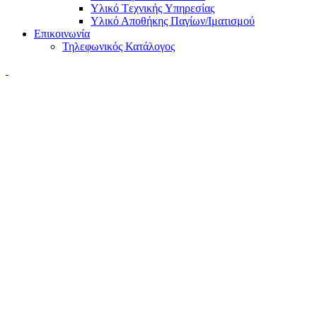
Υλικό Tεχνικής Yπηρεσίας
Υλικό Αποθήκης Παγίων/Ιματισμού
Επικοινωνία
Τηλεφωνικός Κατάλογος