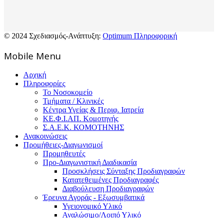
© 2024 Σχεδιασμός-Ανάπτυξη:
Optimum Πληροφορική
Mοbile Menu
Αρχική
Πληροφορίες
Το Νοσοκομείο
Τμήματα / Κλινικές
Κέντρα Υγείας & Περιφ. Ιατρεία
ΚΕ.Φ.Ι.ΑΠ. Κομοτηνής
Σ.Α.Ε.Κ. ΚΟΜΟΤΗΝΗΣ
Ανακοινώσεις
Προμήθειες-Διαγωνισμοί
Προμηθευτές
Προ-Διαγωνιστική Διαδικασία
Προσκλήσεις Σύνταξης Προδιαγραφών
Κατατεθειμένες Προδιαγραφές
Διαβούλευση Προδιαγραφών
Έρευνα Αγοράς - Εξωσυμβατικά
Υγειονομικό Υλικό
Αναλώσιμο/Λοιπό Υλικό