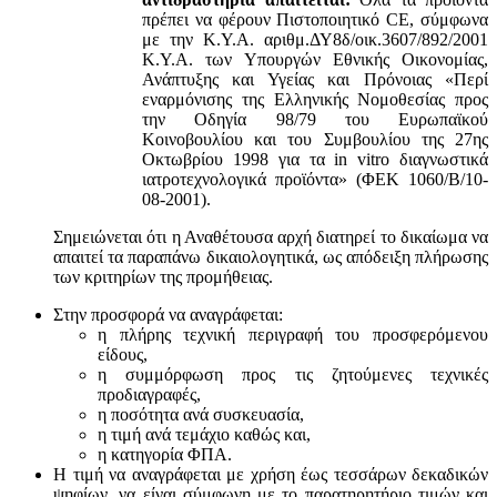
πρέπει να φέρουν Πιστοποιητικό CE, σύμφωνα
με την Κ.Υ.Α. αριθμ.ΔΥ8δ/οικ.3607/892/2001
Κ.Υ.Α. των Υπουργών Εθνικής Οικονομίας,
Ανάπτυξης και Υγείας και Πρόνοιας «Περί
εναρμόνισης της Ελληνικής Νομοθεσίας προς
την Οδηγία 98/79 του Ευρωπαϊκού
Κοινοβουλίου και του Συμβουλίου της 27ης
Οκτωβρίου 1998 για τα in vitro διαγνωστικά
ιατροτεχνολογικά προϊόντα» (ΦΕΚ 1060/Β/10-
08-2001).
Σημειώνεται ότι η Αναθέτουσα αρχή διατηρεί το δικαίωμα να
απαιτεί τα παραπάνω δικαιολογητικά, ως απόδειξη πλήρωσης
των κριτηρίων της προμήθειας.
Στην προσφορά να αναγράφεται:
η πλήρης τεχνική περιγραφή του προσφερόμενου
είδους,
η συμμόρφωση προς τις ζητούμενες τεχνικές
προδιαγραφές,
η ποσότητα ανά συσκευασία,
η τιμή ανά τεμάχιο καθώς και,
η κατηγορία ΦΠΑ.
Η τιμή να αναγράφεται με χρήση έως τεσσάρων δεκαδικών
ψηφίων, να είναι σύμφωνη με το παρατηρητήριο τιμών και