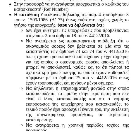
Στην προσφορά να αναγράφεται υποχρεωτικά ο κωδικός του
κατασκευαστή (Ref Number)
Η κατάθεση
Υπεύθυνης δήλωσης της παρ. 4 του άρθρου 8
του ν. 1599/1986 (Α' 75) όπως εκάστοτε ισχύει, χωρίς το
γνήσιο της υπογραφής,
όπου να δηλώνεται ότι:
δεν έχει αθετήσει τις υποχρεώσεις που προβλέπονται
στην παρ. 2 του άρθρου 18 του ν. 4412/2016.
Να αναφέρεται ως προκαταρκτική απόδειξη ότι ο
οικονομικός φορέας δεν βρίσκεται σε μία από τις
καταστάσεις των άρθρων 73 και 74 του ν. 4412/2016
όπως έχουν τροποποιηθεί και ισχύουν μέχρι σήμερα,
για τις οποίες ο οικονομικός φορέας αποκλείεται ή
μπορεί να αποκλειστεί, καθώς και το ότι πληροί τα
σχετικά κριτήρια επιλογής τα οποία έχουν καθοριστεί
σύμφωνα με τo άρθροo 75 του ν. 4412/2016 όπως
έχουν τροποποιηθεί και ισχύουν μέχρι σήμερα.
Να δηλώνεται η επιχειρηματική μονάδα στην οποία
κατασκευάζεται το προϊόν στην περίπτωση που δεν
είναι ο ίδιος κατασκευαστής και oτι ο νόμιμος
εκπρόσωπος της επιχείρησης που κατασκευάζει το
τελικό προϊόν έχει αποδεχθεί έναντι του, την εκτέλεση
της συγκεκριμένης προμήθειας, σε περίπτωση
κατακύρωσης.
Να αναγράφεται η χρονική περίοδος ισχύος της
προσφοράς