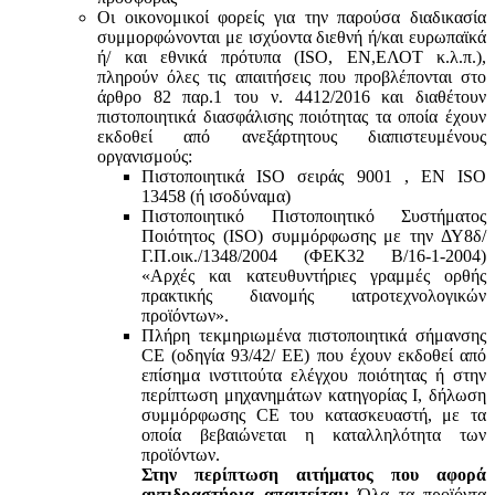
Οι οικονομικοί φορείς για την παρούσα διαδικασία
συμμορφώνονται με ισχύοντα διεθνή ή/και ευρωπαϊκά
ή/ και εθνικά πρότυπα (ISO, ΕΝ,ΕΛΟΤ κ.λ.π.),
πληρούν όλες τις απαιτήσεις που προβλέπονται στο
άρθρο 82 παρ.1 του ν. 4412/2016 και διαθέτουν
πιστοποιητικά διασφάλισης ποιότητας τα οποία έχουν
εκδοθεί από ανεξάρτητους διαπιστευμένους
οργανισμούς:
Πιστοποιητικά ISO σειράς 9001 , ΕΝ ISO
13458 (ή ισοδύναμα)
Πιστοποιητικό Πιστοποιητικό Συστήματος
Ποιότητος (ISO) συμμόρφωσης με την ΔΥ8δ/
Γ.Π.οικ./1348/2004 (ΦΕΚ32 Β/16-1-2004)
«Αρχές και κατευθυντήριες γραμμές ορθής
πρακτικής διανομής ιατροτεχνολογικών
προϊόντων».
Πλήρη τεκμηριωμένα πιστοποιητικά σήμανσης
CE (οδηγία 93/42/ ΕΕ) που έχουν εκδοθεί από
επίσημα ινστιτούτα ελέγχου ποιότητας ή στην
περίπτωση μηχανημάτων κατηγορίας Ι, δήλωση
συμμόρφωσης CE του κατασκευαστή, με τα
οποία βεβαιώνεται η καταλληλότητα των
προϊόντων.
Στην περίπτωση αιτήματος που αφορά
αντιδραστήρια απαιτείται:
Όλα τα προϊόντα