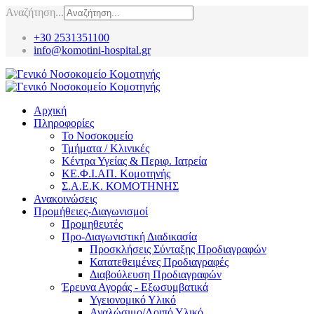
Αναζήτηση...
+30 2531351100
info@komotini-hospital.gr
Αρχική
Πληροφορίες
Το Νοσοκομείο
Τμήματα / Κλινικές
Κέντρα Υγείας & Περιφ. Ιατρεία
ΚΕ.Φ.Ι.ΑΠ. Κομοτηνής
Σ.Α.Ε.Κ. ΚΟΜΟΤΗΝΗΣ
Ανακοινώσεις
Προμήθειες-Διαγωνισμοί
Προμηθευτές
Προ-Διαγωνιστική Διαδικασία
Προσκλήσεις Σύνταξης Προδιαγραφών
Κατατεθειμένες Προδιαγραφές
Διαβούλευση Προδιαγραφών
Έρευνα Αγοράς - Εξωσυμβατικά
Υγειονομικό Υλικό
Αναλώσιμο/Λοιπό Υλικό