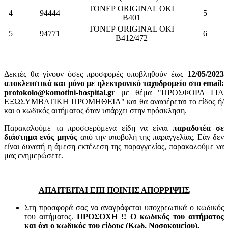
ΤΟΝΕΡ ORIGINAL OKI
4
94444
5
B401
ΤΟΝΕΡ ORIGINAL OKI
5
94771
6
B412/472
Δεκτές θα γίνουν όσες προσφορές υποβληθούν έως
12/05/2023
αποκλειστικά και μόνο με ηλεκτρονικό ταχυδρομείο στο email:
protokolo@komotini-hospital.gr
με θέμα "ΠΡΟΣΦΟΡΑ ΓΙΑ
ΕΞΩΣΥΜΒΑΤΙΚΗ ΠΡΟΜΗΘΕΙΑ" και θα αναφέρεται το είδος ή/
και ο κωδικός αιτήματος όταν υπάρχει στην πρόσκληση.
Παρακαλούμε τα προσφερόμενα είδη να είναι
παραδοτέα σε
διάστημα ενός μηνός
από την υποβολή της παραγγελίας. Εάν δεν
είναι δυνατή η άμεση εκτέλεση της παραγγελίας, παρακαλούμε να
μας ενημερώσετε.
ΑΠΑΙΤΕΙΤΑΙ ΕΠΙ ΠΟΙΝΗΣ ΑΠΟΡΡΙΨΗΣ
Στη προσφορά σας να αναγράφεται υποχρεωτικά ο κωδικός
του αιτήματος.
ΠΡΟΣΟΧΗ !! Ο κωδικός του αιτήματος
και όχι ο κωδικός του είδους (Κωδ. Νοσοκομείου).