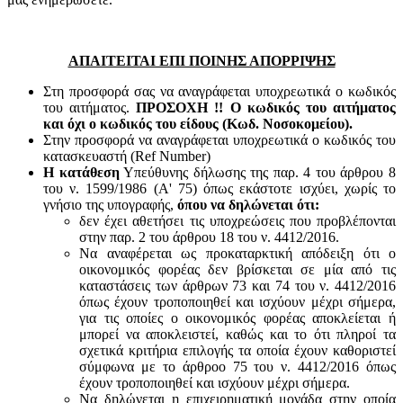
ΑΠΑΙΤΕΙΤΑΙ ΕΠΙ ΠΟΙΝΗΣ ΑΠΟΡΡΙΨΗΣ
Στη προσφορά σας να αναγράφεται υποχρεωτικά ο κωδικός
του αιτήματος.
ΠΡΟΣΟΧΗ !! Ο κωδικός του αιτήματος
και όχι ο κωδικός του είδους (Κωδ. Νοσοκομείου).
Στην προσφορά να αναγράφεται υποχρεωτικά ο κωδικός του
κατασκευαστή (Ref Number)
Η κατάθεση
Υπεύθυνης δήλωσης της παρ. 4 του άρθρου 8
του ν. 1599/1986 (Α' 75) όπως εκάστοτε ισχύει, χωρίς το
γνήσιο της υπογραφής,
όπου να δηλώνεται ότι:
δεν έχει αθετήσει τις υποχρεώσεις που προβλέπονται
στην παρ. 2 του άρθρου 18 του ν. 4412/2016.
Να αναφέρεται ως προκαταρκτική απόδειξη ότι ο
οικονομικός φορέας δεν βρίσκεται σε μία από τις
καταστάσεις των άρθρων 73 και 74 του ν. 4412/2016
όπως έχουν τροποποιηθεί και ισχύουν μέχρι σήμερα,
για τις οποίες ο οικονομικός φορέας αποκλείεται ή
μπορεί να αποκλειστεί, καθώς και το ότι πληροί τα
σχετικά κριτήρια επιλογής τα οποία έχουν καθοριστεί
σύμφωνα με τo άρθροo 75 του ν. 4412/2016 όπως
έχουν τροποποιηθεί και ισχύουν μέχρι σήμερα.
Να δηλώνεται η επιχειρηματική μονάδα στην οποία