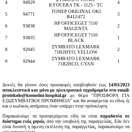
4
94929
4
KYOCERA TK - 1125 - TC
ΤΟΝΕΡ ORIGINAL OKI
5
94771
3
B412/472
HP OFFICEGET 7110
6
93838
2
MAGENTA
HP OFFICEGET 7110
7
93835
1
BLACK
ΣΥΜΒΑΤΟ LEXMARK
8
92945
2
71B2HYO, YELLOW
ΣΥΜΒΑΤΟ LEXMARK
9
92944
1
71B2HCO, CYAN
Δεκτές θα γίνουν όσες προσφορές υποβληθούν έως
14/03/2023
αποκλειστικά και μόνο με ηλεκτρονικό ταχυδρομείο στο email:
protokolo@komotini-hospital.gr
με θέμα "ΠΡΟΣΦΟΡΑ ΓΙΑ
ΕΞΩΣΥΜΒΑΤΙΚΗ ΠΡΟΜΗΘΕΙΑ" και θα αναφέρεται το είδος ή/
και ο κωδικός αιτήματος όταν υπάρχει στην πρόσκληση.
Παρακαλούμε τα προσφερόμενα είδη να είναι
παραδοτέα σε
διάστημα ενός μηνός
από την υποβολή της παραγγελίας. Εάν δεν
είναι δυνατή η άμεση εκτέλεση της παραγγελίας, παρακαλούμε να
μας ενημερώσετε.