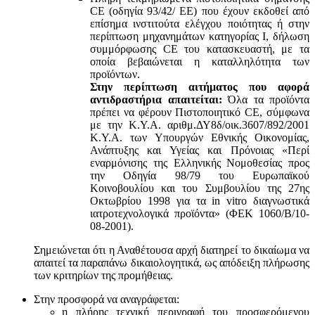
CE (οδηγία 93/42/ ΕΕ) που έχουν εκδοθεί από
επίσημα ινστιτούτα ελέγχου ποιότητας ή στην
περίπτωση μηχανημάτων κατηγορίας Ι, δήλωση
συμμόρφωσης CE του κατασκευαστή, με τα
οποία βεβαιώνεται η καταλληλότητα των
προϊόντων.
Στην περίπτωση αιτήματος που αφορά
αντιδραστήρια απαιτείται:
Όλα τα προϊόντα
πρέπει να φέρουν Πιστοποιητικό CE, σύμφωνα
με την Κ.Υ.Α. αριθμ.ΔΥ8δ/οικ.3607/892/2001
Κ.Υ.Α. των Υπουργών Εθνικής Οικονομίας,
Ανάπτυξης και Υγείας και Πρόνοιας «Περί
εναρμόνισης της Ελληνικής Νομοθεσίας προς
την Οδηγία 98/79 του Ευρωπαϊκού
Κοινοβουλίου και του Συμβουλίου της 27ης
Οκτωβρίου 1998 για τα in vitro διαγνωστικά
ιατροτεχνολογικά προϊόντα» (ΦΕΚ 1060/Β/10-
08-2001).
Σημειώνεται ότι η Αναθέτουσα αρχή διατηρεί το δικαίωμα να
απαιτεί τα παραπάνω δικαιολογητικά, ως απόδειξη πλήρωσης
των κριτηρίων της προμήθειας.
Στην προσφορά να αναγράφεται:
η πλήρης τεχνική περιγραφή του προσφερόμενου