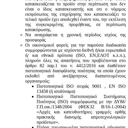
κατασκευάζεται το προϊόν στην περίπτωση που δεν
είναι ο ίδιος κατασκευαστής και oτι ο νόμιμος
εκπρόσωπος της επιχείρησης που κατασκευάζει το
τελικό προϊόν έχει αποδεχθεί έναντι του, την εκτέλεση
της συγκεκριμένης προμήθειας, σε περίπτωση
κατακύρωσης.
Να αναγράφεται η χρονική περίοδος ισχύος της
προσφοράς
Οι οικονομικοί φορείς για την παρούσα διαδικασία
συμμορφώνονται με ισχύοντα διεθνή ή/και ευρωπαϊκά
ή/ και εθνικά πρότυπα (ISO, ΕΝ,ΕΛΟΤ κ.λ.π.),
πληρούν όλες τις απαιτήσεις που προβλέπονται στο
άρθρο 82 παρ.1 του ν. 4412/2016 και διαθέτουν
πιστοποιητικά διασφάλισης ποιότητας τα οποία έχουν
εκδοθεί από ανεξάρτητους διαπιστευμένους
οργανισμούς:
Πιστοποιητικά ISO σειράς 9001 , ΕΝ ISO
13458 (ή ισοδύναμα)
Πιστοποιητικό Πιστοποιητικό Συστήματος
Ποιότητος (ISO) συμμόρφωσης με την ΔΥ8δ/
Γ.Π.οικ./1348/2004 (ΦΕΚ32 Β/16-1-2004)
«Αρχές και κατευθυντήριες γραμμές ορθής
πρακτικής διανομής ιατροτεχνολογικών
προϊόντων».
Πλήρη τεκμηριωμένα πιστοποιητικά σήμανσης