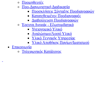
Προμηθευτές
Προ-Διαγωνιστική Διαδικασία
Προσκλήσεις Σύνταξης Προδιαγραφών
Κατατεθειμένες Προδιαγραφές
Διαβούλευση Προδιαγραφών
Έρευνα Αγοράς - Εξωσυμβατικά
Υγειονομικό Υλικό
Αναλώσιμο/Λοιπό Υλικό
Υλικό Tεχνικής Yπηρεσίας
Υλικό Αποθήκης Παγίων/Ιματισμού
Επικοινωνία
Τηλεφωνικός Κατάλογος