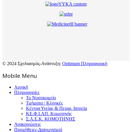
© 2024 Σχεδιασμός-Ανάπτυξη:
Optimum Πληροφορική
Mοbile Menu
Αρχική
Πληροφορίες
Το Νοσοκομείο
Τμήματα / Κλινικές
Κέντρα Υγείας & Περιφ. Ιατρεία
ΚΕ.Φ.Ι.ΑΠ. Κομοτηνής
Σ.Α.Ε.Κ. ΚΟΜΟΤΗΝΗΣ
Ανακοινώσεις
Προμήθειες-Διαγωνισμοί