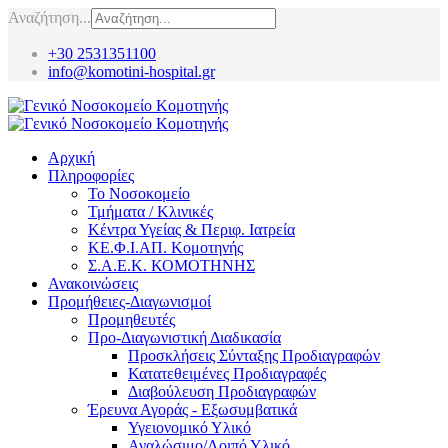
Αναζήτηση...
+30 2531351100
info@komotini-hospital.gr
Αρχική
Πληροφορίες
Το Νοσοκομείο
Τμήματα / Κλινικές
Κέντρα Υγείας & Περιφ. Ιατρεία
ΚΕ.Φ.Ι.ΑΠ. Κομοτηνής
Σ.Α.Ε.Κ. ΚΟΜΟΤΗΝΗΣ
Ανακοινώσεις
Προμήθειες-Διαγωνισμοί
Προμηθευτές
Προ-Διαγωνιστική Διαδικασία
Προσκλήσεις Σύνταξης Προδιαγραφών
Κατατεθειμένες Προδιαγραφές
Διαβούλευση Προδιαγραφών
Έρευνα Αγοράς - Εξωσυμβατικά
Υγειονομικό Υλικό
Αναλώσιμο/Λοιπό Υλικό