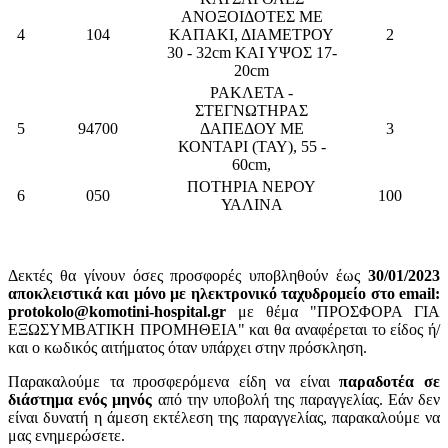
ΑΝΟΞΟΙΔΟΤΕΣ ΜΕ
4
104
ΚΑΠΑΚΙ, ΔΙΑΜΕΤΡΟΥ
2
30 - 32cm ΚΑΙ ΥΨΟΣ 17-
20cm
ΡΑΚΛΕΤΑ -
ΣΤΕΓΝΩΤΗΡΑΣ
5
94700
ΔΑΠΕΔΟΥ ΜΕ
3
ΚΟΝΤΑΡΙ (ΤΑΥ), 55 -
60cm,
ΠΟΤΗΡΙΑ ΝΕΡΟΥ
6
050
100
ΥΑΛΙΝΑ
Δεκτές θα γίνουν όσες προσφορές υποβληθούν έως
30/01/2023
αποκλειστικά και μόνο με ηλεκτρονικό ταχυδρομείο στο email:
protokolo@komotini-hospital.gr
με θέμα "ΠΡΟΣΦΟΡΑ ΓΙΑ
ΕΞΩΣΥΜΒΑΤΙΚΗ ΠΡΟΜΗΘΕΙΑ" και θα αναφέρεται το είδος ή/
και ο κωδικός αιτήματος όταν υπάρχει στην πρόσκληση.
Παρακαλούμε τα προσφερόμενα είδη να είναι
παραδοτέα σε
διάστημα ενός μηνός
από την υποβολή της παραγγελίας. Εάν δεν
είναι δυνατή η άμεση εκτέλεση της παραγγελίας, παρακαλούμε να
μας ενημερώσετε.