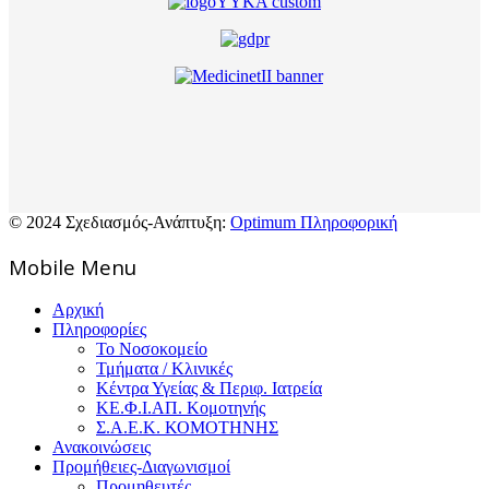
© 2024 Σχεδιασμός-Ανάπτυξη:
Optimum Πληροφορική
Mοbile Menu
Αρχική
Πληροφορίες
Το Νοσοκομείο
Τμήματα / Κλινικές
Κέντρα Υγείας & Περιφ. Ιατρεία
ΚΕ.Φ.Ι.ΑΠ. Κομοτηνής
Σ.Α.Ε.Κ. ΚΟΜΟΤΗΝΗΣ
Ανακοινώσεις
Προμήθειες-Διαγωνισμοί
Προμηθευτές