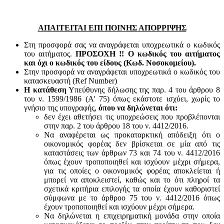
ΑΠΑΙΤΕΙΤΑΙ ΕΠΙ ΠΟΙΝΗΣ ΑΠΟΡΡΙΨΗΣ
Στη προσφορά σας να αναγράφεται υποχρεωτικά ο κωδικός
του αιτήματος.
ΠΡΟΣΟΧΗ !! Ο κωδικός του αιτήματος
και όχι ο κωδικός του είδους (Κωδ. Νοσοκομείου).
Στην προσφορά να αναγράφεται υποχρεωτικά ο κωδικός του
κατασκευαστή (Ref Number)
Η κατάθεση
Υπεύθυνης δήλωσης της παρ. 4 του άρθρου 8
του ν. 1599/1986 (Α' 75) όπως εκάστοτε ισχύει, χωρίς το
γνήσιο της υπογραφής,
όπου να δηλώνεται ότι:
δεν έχει αθετήσει τις υποχρεώσεις που προβλέπονται
στην παρ. 2 του άρθρου 18 του ν. 4412/2016.
Να αναφέρεται ως προκαταρκτική απόδειξη ότι ο
οικονομικός φορέας δεν βρίσκεται σε μία από τις
καταστάσεις των άρθρων 73 και 74 του ν. 4412/2016
όπως έχουν τροποποιηθεί και ισχύουν μέχρι σήμερα,
για τις οποίες ο οικονομικός φορέας αποκλείεται ή
μπορεί να αποκλειστεί, καθώς και το ότι πληροί τα
σχετικά κριτήρια επιλογής τα οποία έχουν καθοριστεί
σύμφωνα με τo άρθροo 75 του ν. 4412/2016 όπως
έχουν τροποποιηθεί και ισχύουν μέχρι σήμερα.
Να δηλώνεται η επιχειρηματική μονάδα στην οποία