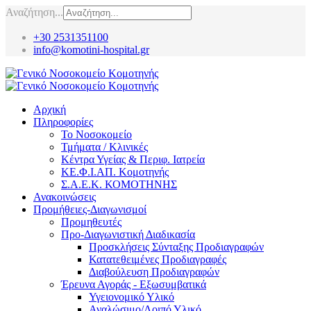
Αναζήτηση...
+30 2531351100
info@komotini-hospital.gr
Αρχική
Πληροφορίες
Το Νοσοκομείο
Τμήματα / Κλινικές
Κέντρα Υγείας & Περιφ. Ιατρεία
ΚΕ.Φ.Ι.ΑΠ. Κομοτηνής
Σ.Α.Ε.Κ. ΚΟΜΟΤΗΝΗΣ
Ανακοινώσεις
Προμήθειες-Διαγωνισμοί
Προμηθευτές
Προ-Διαγωνιστική Διαδικασία
Προσκλήσεις Σύνταξης Προδιαγραφών
Κατατεθειμένες Προδιαγραφές
Διαβούλευση Προδιαγραφών
Έρευνα Αγοράς - Εξωσυμβατικά
Υγειονομικό Υλικό
Αναλώσιμο/Λοιπό Υλικό