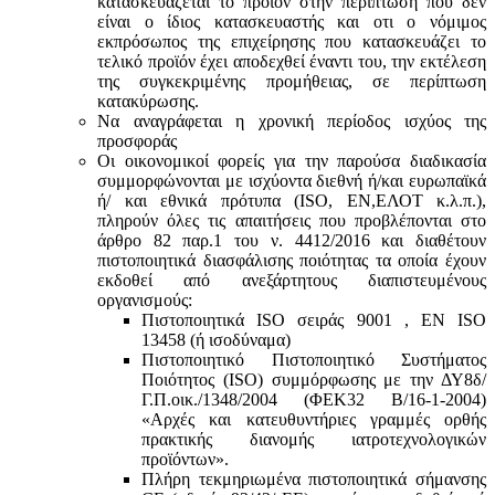
κατασκευάζεται το προϊόν στην περίπτωση που δεν
είναι ο ίδιος κατασκευαστής και oτι ο νόμιμος
εκπρόσωπος της επιχείρησης που κατασκευάζει το
τελικό προϊόν έχει αποδεχθεί έναντι του, την εκτέλεση
της συγκεκριμένης προμήθειας, σε περίπτωση
κατακύρωσης.
Να αναγράφεται η χρονική περίοδος ισχύος της
προσφοράς
Οι οικονομικοί φορείς για την παρούσα διαδικασία
συμμορφώνονται με ισχύοντα διεθνή ή/και ευρωπαϊκά
ή/ και εθνικά πρότυπα (ISO, ΕΝ,ΕΛΟΤ κ.λ.π.),
πληρούν όλες τις απαιτήσεις που προβλέπονται στο
άρθρο 82 παρ.1 του ν. 4412/2016 και διαθέτουν
πιστοποιητικά διασφάλισης ποιότητας τα οποία έχουν
εκδοθεί από ανεξάρτητους διαπιστευμένους
οργανισμούς:
Πιστοποιητικά ISO σειράς 9001 , ΕΝ ISO
13458 (ή ισοδύναμα)
Πιστοποιητικό Πιστοποιητικό Συστήματος
Ποιότητος (ISO) συμμόρφωσης με την ΔΥ8δ/
Γ.Π.οικ./1348/2004 (ΦΕΚ32 Β/16-1-2004)
«Αρχές και κατευθυντήριες γραμμές ορθής
πρακτικής διανομής ιατροτεχνολογικών
προϊόντων».
Πλήρη τεκμηριωμένα πιστοποιητικά σήμανσης