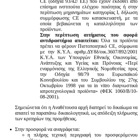
CE (οδηγία 93/42/ ΕΕ) που έχουν εκδοθεί από
επίσημα ινστιτούτα ελέγχου ποιότητας ή στην
περίπτωση μηχανημάτων κατηγορίας Ι, δήλωση
συμμόρφωσης CE του κατασκευαστή, με τα
οποία βεβαιώνεται η καταλληλότητα των
προϊόντων.
Στην περίπτωση αιτήματος που αφορά
αντιδραστήρια απαιτείται:
Όλα τα προϊόντα
πρέπει να φέρουν Πιστοποιητικό CE, σύμφωνα
με την Κ.Υ.Α. αριθμ.ΔΥ8δ/οικ.3607/892/2001
Κ.Υ.Α. των Υπουργών Εθνικής Οικονομίας,
Ανάπτυξης και Υγείας και Πρόνοιας «Περί
εναρμόνισης της Ελληνικής Νομοθεσίας προς
την Οδηγία 98/79 του Ευρωπαϊκού
Κοινοβουλίου και του Συμβουλίου της 27ης
Οκτωβρίου 1998 για τα in vitro διαγνωστικά
ιατροτεχνολογικά προϊόντα» (ΦΕΚ 1060/Β/10-
08-2001).
Σημειώνεται ότι η Αναθέτουσα αρχή διατηρεί το δικαίωμα να
απαιτεί τα παραπάνω δικαιολογητικά, ως απόδειξη πλήρωσης
των κριτηρίων της προμήθειας.
Στην προσφορά να αναγράφεται:
η πλήρης τεχνική περιγραφή του προσφερόμενου