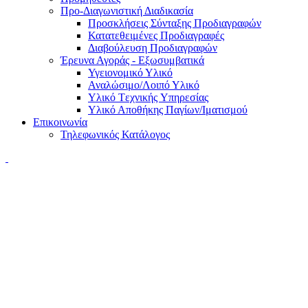
Προ-Διαγωνιστική Διαδικασία
Προσκλήσεις Σύνταξης Προδιαγραφών
Κατατεθειμένες Προδιαγραφές
Διαβούλευση Προδιαγραφών
Έρευνα Αγοράς - Εξωσυμβατικά
Υγειονομικό Υλικό
Αναλώσιμο/Λοιπό Υλικό
Υλικό Tεχνικής Yπηρεσίας
Υλικό Αποθήκης Παγίων/Ιματισμού
Επικοινωνία
Τηλεφωνικός Κατάλογος