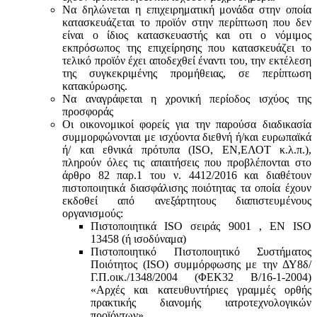
Να δηλώνεται η επιχειρηματική μονάδα στην οποία
κατασκευάζεται το προϊόν στην περίπτωση που δεν
είναι ο ίδιος κατασκευαστής και oτι ο νόμιμος
εκπρόσωπος της επιχείρησης που κατασκευάζει το
τελικό προϊόν έχει αποδεχθεί έναντι του, την εκτέλεση
της συγκεκριμένης προμήθειας, σε περίπτωση
κατακύρωσης.
Να αναγράφεται η χρονική περίοδος ισχύος της
προσφοράς
Οι οικονομικοί φορείς για την παρούσα διαδικασία
συμμορφώνονται με ισχύοντα διεθνή ή/και ευρωπαϊκά
ή/ και εθνικά πρότυπα (ISO, ΕΝ,ΕΛΟΤ κ.λ.π.),
πληρούν όλες τις απαιτήσεις που προβλέπονται στο
άρθρο 82 παρ.1 του ν. 4412/2016 και διαθέτουν
πιστοποιητικά διασφάλισης ποιότητας τα οποία έχουν
εκδοθεί από ανεξάρτητους διαπιστευμένους
οργανισμούς:
Πιστοποιητικά ISO σειράς 9001 , ΕΝ ISO
13458 (ή ισοδύναμα)
Πιστοποιητικό Πιστοποιητικό Συστήματος
Ποιότητος (ISO) συμμόρφωσης με την ΔΥ8δ/
Γ.Π.οικ./1348/2004 (ΦΕΚ32 Β/16-1-2004)
«Αρχές και κατευθυντήριες γραμμές ορθής
πρακτικής διανομής ιατροτεχνολογικών
προϊόντων».