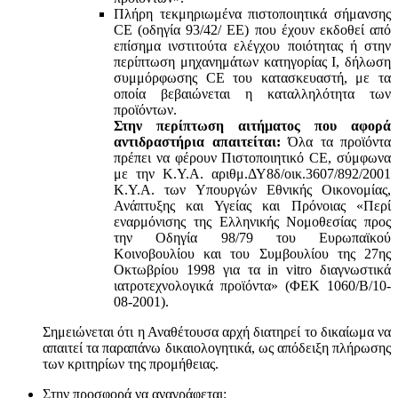
Πλήρη τεκμηριωμένα πιστοποιητικά σήμανσης
CE (οδηγία 93/42/ ΕΕ) που έχουν εκδοθεί από
επίσημα ινστιτούτα ελέγχου ποιότητας ή στην
περίπτωση μηχανημάτων κατηγορίας Ι, δήλωση
συμμόρφωσης CE του κατασκευαστή, με τα
οποία βεβαιώνεται η καταλληλότητα των
προϊόντων.
Στην περίπτωση αιτήματος που αφορά
αντιδραστήρια απαιτείται:
Όλα τα προϊόντα
πρέπει να φέρουν Πιστοποιητικό CE, σύμφωνα
με την Κ.Υ.Α. αριθμ.ΔΥ8δ/οικ.3607/892/2001
Κ.Υ.Α. των Υπουργών Εθνικής Οικονομίας,
Ανάπτυξης και Υγείας και Πρόνοιας «Περί
εναρμόνισης της Ελληνικής Νομοθεσίας προς
την Οδηγία 98/79 του Ευρωπαϊκού
Κοινοβουλίου και του Συμβουλίου της 27ης
Οκτωβρίου 1998 για τα in vitro διαγνωστικά
ιατροτεχνολογικά προϊόντα» (ΦΕΚ 1060/Β/10-
08-2001).
Σημειώνεται ότι η Αναθέτουσα αρχή διατηρεί το δικαίωμα να
απαιτεί τα παραπάνω δικαιολογητικά, ως απόδειξη πλήρωσης
των κριτηρίων της προμήθειας.
Στην προσφορά να αναγράφεται: