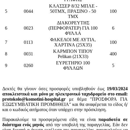
ΚΛΑΣΣΕΡ 8/32 ΜΠΛΕ -
5
0044
50ΤΜΧ, ΠΡΑΣΙΝΟ - 50
100
ΤΜΧ
ΔΙΑΚΟΡΕΥΤΗΣ
6
0023
(ΠΕΡΦΟΡΑΤΕΡ) ΓΙΑ 100
6
ΦΥΛΛΑ
ΦΑΚΕΛΟΙ ΜΕ ΑΥΤΙΑ,
7
0113
100
ΧΑΡΤΙΝΑ (25Χ35)
ΚΑΡΜΠΟΝ ΤΙΠΟΥ
8
0031
400
Pelikan (21Χ33)
ΕΥΡΕΤΗΡΙΟ 100
9
0260
5
ΦΥΛΛΩΝ
Δεκτές θα γίνουν όσες προσφορές υποβληθούν έως
19/03/2024
αποκλειστικά και μόνο με ηλεκτρονικό ταχυδρομείο στο email:
protokolo@komotini-hospital.gr
με θέμα "ΠΡΟΣΦΟΡΑ ΓΙΑ
ΕΞΩΣΥΜΒΑΤΙΚΗ ΠΡΟΜΗΘΕΙΑ" και θα αναφέρεται το είδος ή/
και ο κωδικός αιτήματος όταν υπάρχει στην πρόσκληση.
Παρακαλούμε τα προσφερόμενα είδη να είναι
παραδοτέα σε
διάστημα ενός μηνός
από την υποβολή της παραγγελίας. Εάν δεν
είναι δυνατή η άμεση εκτέλεση της παραγγελίας, παρακαλούμε να