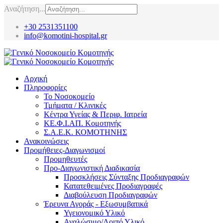
Αναζήτηση...
+30 2531351100
info@komotini-hospital.gr
Αρχική
Πληροφορίες
Το Νοσοκομείο
Τμήματα / Κλινικές
Κέντρα Υγείας & Περιφ. Ιατρεία
ΚΕ.Φ.Ι.ΑΠ. Κομοτηνής
Σ.Α.Ε.Κ. ΚΟΜΟΤΗΝΗΣ
Ανακοινώσεις
Προμήθειες-Διαγωνισμοί
Προμηθευτές
Προ-Διαγωνιστική Διαδικασία
Προσκλήσεις Σύνταξης Προδιαγραφών
Κατατεθειμένες Προδιαγραφές
Διαβούλευση Προδιαγραφών
Έρευνα Αγοράς - Εξωσυμβατικά
Υγειονομικό Υλικό
Αναλώσιμο/Λοιπό Υλικό