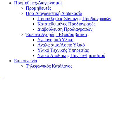
Προμήθειες-Διαγωνισμοί
Προμηθευτές
Προ-Διαγωνιστική Διαδικασία
Προσκλήσεις Σύνταξης Προδιαγραφών
Κατατεθειμένες Προδιαγραφές
Διαβούλευση Προδιαγραφών
Έρευνα Αγοράς - Εξωσυμβατικά
Υγειονομικό Υλικό
Αναλώσιμο/Λοιπό Υλικό
Υλικό Tεχνικής Yπηρεσίας
Υλικό Αποθήκης Παγίων/Ιματισμού
Επικοινωνία
Τηλεφωνικός Κατάλογος