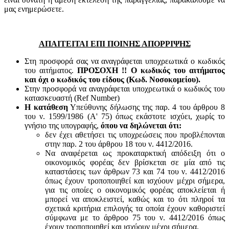
μας ενημερώσετε.
ΑΠΑΙΤΕΙΤΑΙ ΕΠΙ ΠΟΙΝΗΣ ΑΠΟΡΡΙΨΗΣ
Στη προσφορά σας να αναγράφεται υποχρεωτικά ο κωδικός
του αιτήματος.
ΠΡΟΣΟΧΗ !! Ο κωδικός του αιτήματος
και όχι ο κωδικός του είδους (Κωδ. Νοσοκομείου).
Στην προσφορά να αναγράφεται υποχρεωτικά ο κωδικός του
κατασκευαστή (Ref Number)
Η κατάθεση
Υπεύθυνης δήλωσης της παρ. 4 του άρθρου 8
του ν. 1599/1986 (Α' 75) όπως εκάστοτε ισχύει, χωρίς το
γνήσιο της υπογραφής,
όπου να δηλώνεται ότι:
δεν έχει αθετήσει τις υποχρεώσεις που προβλέπονται
στην παρ. 2 του άρθρου 18 του ν. 4412/2016.
Να αναφέρεται ως προκαταρκτική απόδειξη ότι ο
οικονομικός φορέας δεν βρίσκεται σε μία από τις
καταστάσεις των άρθρων 73 και 74 του ν. 4412/2016
όπως έχουν τροποποιηθεί και ισχύουν μέχρι σήμερα,
για τις οποίες ο οικονομικός φορέας αποκλείεται ή
μπορεί να αποκλειστεί, καθώς και το ότι πληροί τα
σχετικά κριτήρια επιλογής τα οποία έχουν καθοριστεί
σύμφωνα με τo άρθροo 75 του ν. 4412/2016 όπως
έχουν τροποποιηθεί και ισχύουν μέχρι σήμερα.