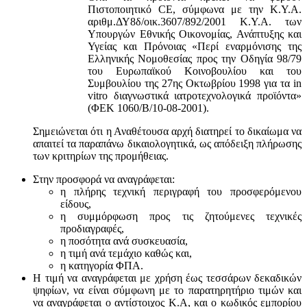
Πιστοποιητικό CE, σύμφωνα με την Κ.Υ.Α.
αριθμ.ΔΥ8δ/οικ.3607/892/2001 Κ.Υ.Α. των
Υπουργών Εθνικής Οικονομίας, Ανάπτυξης και
Υγείας και Πρόνοιας «Περί εναρμόνισης της
Ελληνικής Νομοθεσίας προς την Οδηγία 98/79
του Ευρωπαϊκού Κοινοβουλίου και του
Συμβουλίου της 27ης Οκτωβρίου 1998 για τα in
vitro διαγνωστικά ιατροτεχνολογικά προϊόντα»
(ΦΕΚ 1060/Β/10-08-2001).
Σημειώνεται ότι η Αναθέτουσα αρχή διατηρεί το δικαίωμα να
απαιτεί τα παραπάνω δικαιολογητικά, ως απόδειξη πλήρωσης
των κριτηρίων της προμήθειας.
Στην προσφορά να αναγράφεται:
η πλήρης τεχνική περιγραφή του προσφερόμενου
είδους,
η συμμόρφωση προς τις ζητούμενες τεχνικές
προδιαγραφές,
η ποσότητα ανά συσκευασία,
η τιμή ανά τεμάχιο καθώς και,
η κατηγορία ΦΠΑ.
Η τιμή να αναγράφεται με χρήση έως τεσσάρων δεκαδικών
ψηφίων, να είναι σύμφωνη με το παρατηρητήριο τιμών και
να αναγράφεται ο αντίστοιχος Κ.Α, και ο κωδικός εμπορίου