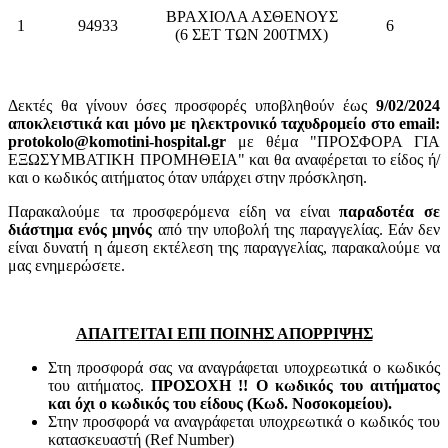
ΒΡΑΧΙΟΛΑ ΑΣΘΕΝΟΥΣ
1
94933
6
(6 ΣΕΤ ΤΩΝ 200ΤΜΧ)
Δεκτές θα γίνουν όσες προσφορές υποβληθούν έως
9/02/2024
αποκλειστικά και μόνο με ηλεκτρονικό ταχυδρομείο στο email:
protokolo@komotini-hospital.gr
με θέμα "ΠΡΟΣΦΟΡΑ ΓΙΑ
ΕΞΩΣΥΜΒΑΤΙΚΗ ΠΡΟΜΗΘΕΙΑ" και θα αναφέρεται το είδος ή/
και ο κωδικός αιτήματος όταν υπάρχει στην πρόσκληση.
Παρακαλούμε τα προσφερόμενα είδη να είναι
παραδοτέα σε
διάστημα ενός μηνός
από την υποβολή της παραγγελίας. Εάν δεν
είναι δυνατή η άμεση εκτέλεση της παραγγελίας, παρακαλούμε να
μας ενημερώσετε.
ΑΠΑΙΤΕΙΤΑΙ ΕΠΙ ΠΟΙΝΗΣ ΑΠΟΡΡΙΨΗΣ
Στη προσφορά σας να αναγράφεται υποχρεωτικά ο κωδικός
του αιτήματος.
ΠΡΟΣΟΧΗ !! Ο κωδικός του αιτήματος
και όχι ο κωδικός του είδους (Κωδ. Νοσοκομείου).
Στην προσφορά να αναγράφεται υποχρεωτικά ο κωδικός του
κατασκευαστή (Ref Number)