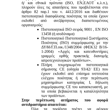
ή/ και εθνικά πρότυπα (ISO, ΕΝ,ΕΛΟΤ κ.λ.π.),
πληρούν όλες τις απαιτήσεις που προβλέπονται στο
άρθρο 82 παρ.1 του ν. 4412/2016 και διαθέτουν
πιστοποιητικά διασφάλισης ποιότητας τα οποία έχουν
εκδοθεί από ανεξάρτητους διαπιστευμένους
οργανισμούς:
Πιστοποιητικά ISO σειράς 9001 , ΕΝ ISO
13458 (ή ισοδύναμα)
Πιστοποιητικό Πιστοποιητικό Συστήματος
Ποιότητος (ISO) συμμόρφωσης με την
ΔΥ8δ/Γ.Π.οικ./1348/2004 (ΦΕΚ32 Β/16-
1-2004) «Αρχές και κατευθυντήριες
γραμμές ορθής πρακτικής διανομής
ιατροτεχνολογικών προϊόντων».
Πλήρη τεκμηριωμένα πιστοποιητικά
σήμανσης CE (οδηγία 93/42/ ΕΕ) που
έχουν εκδοθεί από επίσημα ινστιτούτα
ελέγχου ποιότητας ή στην περίπτωση
μηχανημάτων κατηγορίας Ι, δήλωση
συμμόρφωσης CE του κατασκευαστή, με
τα οποία βεβαιώνεται η καταλληλότητα
των προϊόντων.
Στην περίπτωση αιτήματος που αφορά
αντιδραστήρια απαιτείται:
Όλα τα προϊόντα πρέπει να φέρουν