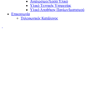
Αναλώσιμο/Λοιπό Υλικό
Υλικό Tεχνικής Yπηρεσίας
Υλικό Αποθήκης Παγίων/Ιματισμού
Επικοινωνία
Τηλεφωνικός Κατάλογος