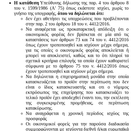
Η κατάθεση
Υπεύθυνης δήλωσης της παρ. 4 του άρθρου 8
του ν. 1599/1986 (Α' 75) όπως εκάστοτε ισχύει, χωρίς το
γνήσιο της υπογραφής,
όπου να δηλώνεται ότι:
δεν έχει αθετήσει τις υποχρεώσεις που προβλέπονται
στην παρ. 2 του άρθρου 18 του ν. 4412/2016.
Να αναφέρεται ως προκαταρκτική απόδειξη ότι ο
οικονομικός φορέας δεν βρίσκεται σε μία από τις
καταστάσεις των άρθρων 73 και 74 του ν. 4412/2016
όπως έχουν τροποποιηθεί και ισχύουν μέχρι σήμερα,
για τις οποίες ο οικονομικός φορέας αποκλείεται ή
μπορεί να αποκλειστεί, καθώς και το ότι πληροί τα
σχετικά κριτήρια επιλογής τα οποία έχουν καθοριστεί
σύμφωνα με τo άρθροo 75 του ν. 4412/2016 όπως
έχουν τροποποιηθεί και ισχύουν μέχρι σήμερα.
Να δηλώνεται η επιχειρηματική μονάδα στην οποία
κατασκευάζεται το προϊόν στην περίπτωση που δεν
είναι ο ίδιος κατασκευαστής και oτι ο νόμιμος
εκπρόσωπος της επιχείρησης που κατασκευάζει το
τελικό προϊόν έχει αποδεχθεί έναντι του, την εκτέλεση
της συγκεκριμένης προμήθειας, σε περίπτωση
κατακύρωσης.
Να αναγράφεται η χρονική περίοδος ισχύος της
προσφοράς
Οι οικονομικοί φορείς για την παρούσα διαδικασία
συμμορφώνονται με ισχύοντα διεθνή ή/και ευρωπαϊκά