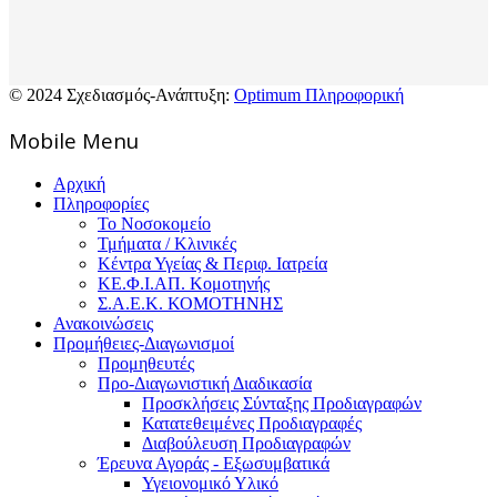
© 2024 Σχεδιασμός-Ανάπτυξη:
Optimum Πληροφορική
Mοbile Menu
Αρχική
Πληροφορίες
Το Νοσοκομείο
Τμήματα / Κλινικές
Κέντρα Υγείας & Περιφ. Ιατρεία
ΚΕ.Φ.Ι.ΑΠ. Κομοτηνής
Σ.Α.Ε.Κ. ΚΟΜΟΤΗΝΗΣ
Ανακοινώσεις
Προμήθειες-Διαγωνισμοί
Προμηθευτές
Προ-Διαγωνιστική Διαδικασία
Προσκλήσεις Σύνταξης Προδιαγραφών
Κατατεθειμένες Προδιαγραφές
Διαβούλευση Προδιαγραφών
Έρευνα Αγοράς - Εξωσυμβατικά
Υγειονομικό Υλικό