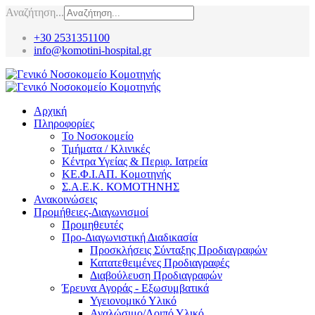
Αναζήτηση...
+30 2531351100
info@komotini-hospital.gr
Αρχική
Πληροφορίες
Το Νοσοκομείο
Τμήματα / Κλινικές
Κέντρα Υγείας & Περιφ. Ιατρεία
ΚΕ.Φ.Ι.ΑΠ. Κομοτηνής
Σ.Α.Ε.Κ. ΚΟΜΟΤΗΝΗΣ
Ανακοινώσεις
Προμήθειες-Διαγωνισμοί
Προμηθευτές
Προ-Διαγωνιστική Διαδικασία
Προσκλήσεις Σύνταξης Προδιαγραφών
Κατατεθειμένες Προδιαγραφές
Διαβούλευση Προδιαγραφών
Έρευνα Αγοράς - Εξωσυμβατικά
Υγειονομικό Υλικό
Αναλώσιμο/Λοιπό Υλικό