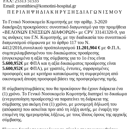
FAX: 25313 51535
Email:
promithies@komotini-hospital.gr
Π Ε Ρ Ι Λ Η Ψ Η Δ Ι Α Κ Η Ρ Υ Ξ Η Σ Δ Ι Α Γ Ω Ν Ι Σ Μ Ο Υ
Το Γενικό Νοσοκομείο Κομοτηνής με την αρίθμ. 3-2020
διακήρυξη προκηρύσσει: συνοπτικό διαγωνισμό για την προμήθεια
«ΒΕΛΟΝΩΝ ΕΝΕΣΕΩΝ ΔΙΑΦΟΡΩΝ» με CPV 33141320-9, για
τις ανάγκες του Γ.Ν. Κομοτηνής, με την διαδικασία του συνοπτικού
διαγωνισμού σύμφωνα με το άρθρο 117 του Ν.
4412/2016,συνολικού προϋπολογισμού
11.201,904 €
με Φ.Π.Α.
συμπεριλαμβανομένου του δικαιώματος προαίρεσης
(συγκεκριμένα η αξία της σύμβασης για το 1ο έτος είναι
5.600,952€
με ΦΠΑ και η αξία δικαιώματος προαίρεσης είναι
5.600,952€
με ΦΠΑ), με γραπτές, έντυπες, σφραγισμένες
προσφορές και με κριτήριο κατακύρωσης τη συμφερότερη από
οικονομική άποψη προσφορά βάσει της προσφερόμενης τιμής.
Η σύμβαση/συμβάσεις που θα προκύψουν θα έχουν διάρκεια ένα
(1) χρόνο. Το Γενικό Νοσοκομείο Κομοτηνής διατηρεί το δικαίωμα
(ενεργοποίηση προαίρεσης) να παρατείνει τη διάρκεια της
σύμβασης για ακόμη ένα (1) χρόνο, με μονομερή δήλωσή του
(απόφαση) που ασκείται πριν από τη λήξη αυτής, με έναρξη την
επομένη της ημερομηνίας λήξεως, με τους ίδιους όρους της αρχικής
σύμβασης.