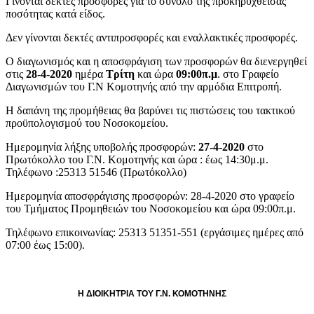
Γίνονται δεκτές προσφορές για το σύνολο της προκηρυχθείσας
ποσότητας κατά είδος.
Δεν γίνονται δεκτές αντιπροσφορές και εναλλακτικές προσφορές.
Ο διαγωνισμός και η αποσφράγιση των προσφορών θα διενεργηθεί
στις
28-4-2020
ημέρα
Τρίτη
και ώρα
09:00π.μ
. στο Γραφείο
Διαγωνισμών του Γ.Ν Κομοτηνής από την αρμόδια Επιτροπή.
Η δαπάνη της προμήθειας θα βαρύνει τις πιστώσεις του τακτικού
προϋπολογισμού του Νοσοκομείου.
Ημερομηνία λήξης υποβολής προσφορών:
27-4-2020
στο
Πρωτόκολλο του Γ.Ν. Κομοτηνής και ώρα : έως 14:30μ.μ.
Τηλέφωνο :25313 51546 (Πρωτόκολλο)
Ημερομηνία αποσφράγισης προσφορών: 28-4-2020 στο γραφείο
του Τμήματος Προμηθειών του Νοσοκομείου και ώρα 09:00π.μ.
Τηλέφωνο επικοινωνίας: 25313 51351-551 (εργάσιμες ημέρες από
07:00 έως 15:00).
Η ΔΙΟΙΚΗΤΡΙΑ ΤΟΥ Γ.Ν. ΚΟΜΟΤΗΝΗΣ