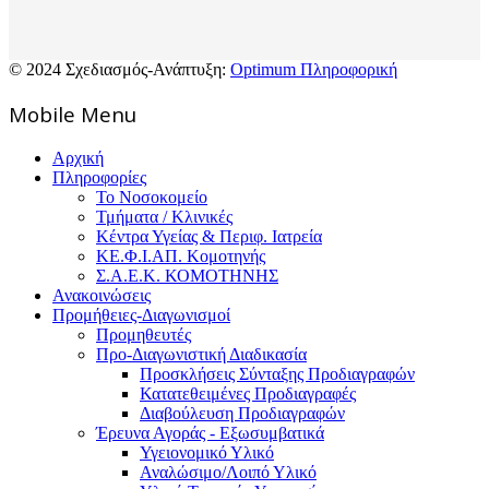
© 2024 Σχεδιασμός-Ανάπτυξη:
Optimum Πληροφορική
Mοbile Menu
Αρχική
Πληροφορίες
Το Νοσοκομείο
Τμήματα / Κλινικές
Κέντρα Υγείας & Περιφ. Ιατρεία
ΚΕ.Φ.Ι.ΑΠ. Κομοτηνής
Σ.Α.Ε.Κ. ΚΟΜΟΤΗΝΗΣ
Ανακοινώσεις
Προμήθειες-Διαγωνισμοί
Προμηθευτές
Προ-Διαγωνιστική Διαδικασία
Προσκλήσεις Σύνταξης Προδιαγραφών
Κατατεθειμένες Προδιαγραφές
Διαβούλευση Προδιαγραφών
Έρευνα Αγοράς - Εξωσυμβατικά
Υγειονομικό Υλικό
Αναλώσιμο/Λοιπό Υλικό