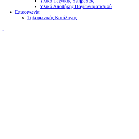
Υλικό Tεχνικής Yπηρεσίας
Υλικό Αποθήκης Παγίων/Ιματισμού
Επικοινωνία
Τηλεφωνικός Κατάλογος