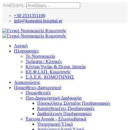
Αναζήτηση...
+30 2531351100
info@komotini-hospital.gr
Αρχική
Πληροφορίες
Το Νοσοκομείο
Τμήματα / Κλινικές
Κέντρα Υγείας & Περιφ. Ιατρεία
ΚΕ.Φ.Ι.ΑΠ. Κομοτηνής
Σ.Α.Ε.Κ. ΚΟΜΟΤΗΝΗΣ
Ανακοινώσεις
Προμήθειες-Διαγωνισμοί
Προμηθευτές
Προ-Διαγωνιστική Διαδικασία
Προσκλήσεις Σύνταξης Προδιαγραφών
Κατατεθειμένες Προδιαγραφές
Διαβούλευση Προδιαγραφών
Έρευνα Αγοράς - Εξωσυμβατικά
Υγειονομικό Υλικό
Αναλώσιμο/Λοιπό Υλικό