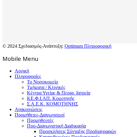
© 2024 Σχεδιασμός-Ανάπτυξη:
Optimum Πληροφορική
Mοbile Menu
Αρχική
Πληροφορίες
Το Νοσοκομείο
Τμήματα / Κλινικές
Κέντρα Υγείας & Περιφ. Ιατρεία
ΚΕ.Φ.Ι.ΑΠ. Κομοτηνής
Σ.Α.Ε.Κ. ΚΟΜΟΤΗΝΗΣ
Ανακοινώσεις
Προμήθειες-Διαγωνισμοί
Προμηθευτές
Προ-Διαγωνιστική Διαδικασία
Προσκλήσεις Σύνταξης Προδιαγραφών
Κατατεθειμένες Προδιαγραφές