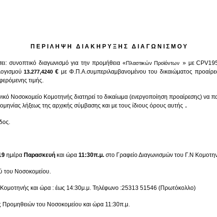
Π Ε Ρ Ι Λ Η Ψ Η Δ Ι Α Κ Η Ρ Υ Ξ Η Σ Δ Ι Α Γ Ω Ν Ι Σ Μ Ο Υ
ει: συνοπτικό διαγωνισμό για την προμήθεια «
» με
CPV
19
Πλαστικών Προϊόντων
λογισμού
€
με Φ.Π.Α.
συμπεριλαμβανομένου του δικαιώματος προαίρε
13.277,4240
ερόμενης τιμής.
νικό Νοσοκομείο Κομοτηνής
διατηρεί το δικαίωμα (ενεργοποίηση προαίρεσης) να πα
.
ρομηνίας λήξεως της αρχικής σύμβασης και με τους ίδιους όρους αυτής
δος.
19
ημέρα
Παρασκευή
και ώρα
11:30π.μ.
στο Γραφείο Διαγωνισμών του Γ.Ν Κομοτη
ύ του Νοσοκομείου.
Κομοτηνής και ώρα : έως 14:30μ.μ.
Τηλέφωνο :25313 51546 (Πρωτόκολλο)
ς Προμηθειών του Νοσοκομείου και ώρα 11:30π.μ.