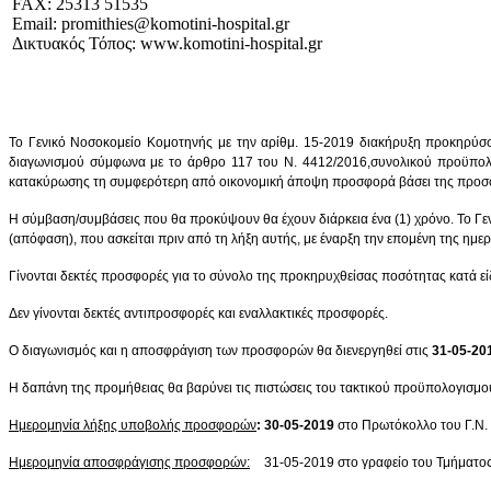
FAX: 25313 51535
Email:
promithies@komotini-hospital.gr
Δικτυακός Τόπος: www.komotini-hospital.gr
Το Γενικό Νοσοκομείο Κομοτηνής με την αρίθμ. 15-2019 διακήρυξη προκηρύσσ
διαγωνισμού σύμφωνα με το άρθρο 117 του Ν. 4412/2016,συνολικού προϋπο
κατακύρωσης τη συμφερότερη από οικονομική άποψη προσφορά βάσει της προσφ
Η σύμβαση/συμβάσεις που θα προκύψουν θα έχουν διάρκεια ένα (1) χρόνο.
Το
Γε
(απόφαση), που ασκείται πριν από τη λήξη αυτής, με έναρξη την επομένη της ημε
Γίνονται δεκτές προσφορές για το σύνολο της προκηρυχθείσας ποσότητας κατά εί
Δεν γίνονται δεκτές αντιπροσφορές και εναλλακτικές προσφορές.
Ο διαγωνισμός και η αποσφράγιση των προσφορών θα διενεργηθεί στις
31-05-20
Η δαπάνη της προμήθειας θα βαρύνει τις πιστώσεις του τακτικού προϋπολογισμο
Ημερομηνία λήξης υποβολής προσφορών
: 30-05-2019
στο Πρωτόκολλο του Γ.Ν. 
Ημερομηνία αποσφράγισης προσφορών
:
31-05-2019
στο γραφείο του Τμήματο