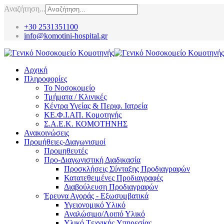
Αναζήτηση...
+30 2531351100
info@komotini-hospital.gr
Αρχική
Πληροφορίες
Το Νοσοκομείο
Τμήματα / Κλινικές
Κέντρα Υγείας & Περιφ. Ιατρεία
ΚΕ.Φ.Ι.ΑΠ. Κομοτηνής
Σ.Α.Ε.Κ. ΚΟΜΟΤΗΝΗΣ
Ανακοινώσεις
Προμήθειες-Διαγωνισμοί
Προμηθευτές
Προ-Διαγωνιστική Διαδικασία
Προσκλήσεις Σύνταξης Προδιαγραφών
Κατατεθειμένες Προδιαγραφές
Διαβούλευση Προδιαγραφών
Έρευνα Αγοράς - Εξωσυμβατικά
Υγειονομικό Υλικό
Αναλώσιμο/Λοιπό Υλικό
Υλικό Tεχνικής Yπηρεσίας