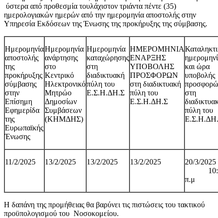
ύστερα από προθεσμία τουλάχιστον τριάντα πέντε (35)
ημερολογιακών ημερών από την ημερομηνία αποστολής στην
Υπηρεσία Εκδόσεων της Ένωσης της προκήρυξης της σύμβασης.
Ημερομηνία
Ημερομηνία
Ημερομηνία
ΗΜΕΡΟΜΗΝΙΑ
Καταληκτι
αποστολής
ανάρτησης
καταχώρησης
ΕΝΑΡΞΗΣ
ημερομην
της
στο
στη
ΥΠΟΒΟΛΗΣ
και ώρα
προκήρυξης
Κεντρικό
διαδικτυακή
ΠΡΟΣΦΟΡΩΝ
υποβολής
σύμβασης
Ηλεκτρονικό
πύλη του
στη διαδικτυακή
προσφορ
στην
Μητρώο
Ε.Σ.Η.ΔΗ.Σ
πύλη του
στη
Επίσημη
Δημοσίων
Ε.Σ.Η.ΔΗ.Σ
διαδικτυα
Εφημερίδα
Συμβάσεων
πύλη του
της
(ΚΗΜΔΗΣ)
Ε.Σ.Η.ΔΗ
Ευρωπαϊκής
Ένωσης
11/2/2025
13/2/2025
13/2/2025
13/2/2025
20/3/2025
10:0
π.μ
Η δαπάνη της προμήθειας θα βαρύνει τις πιστώσεις του τακτικού
προϋπολογισμού του Νοσοκομείου.