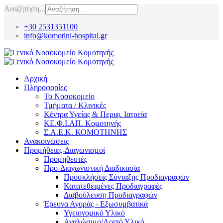
Αναζήτηση...
+30 2531351100
info@komotini-hospital.gr
Αρχική
Πληροφορίες
Το Νοσοκομείο
Τμήματα / Κλινικές
Κέντρα Υγείας & Περιφ. Ιατρεία
ΚΕ.Φ.Ι.ΑΠ. Κομοτηνής
Σ.Α.Ε.Κ. ΚΟΜΟΤΗΝΗΣ
Ανακοινώσεις
Προμήθειες-Διαγωνισμοί
Προμηθευτές
Προ-Διαγωνιστική Διαδικασία
Προσκλήσεις Σύνταξης Προδιαγραφών
Κατατεθειμένες Προδιαγραφές
Διαβούλευση Προδιαγραφών
Έρευνα Αγοράς - Εξωσυμβατικά
Υγειονομικό Υλικό
Αναλώσιμο/Λοιπό Υλικό