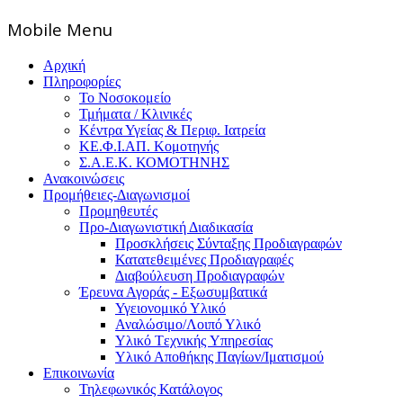
Mοbile Menu
Αρχική
Πληροφορίες
Το Νοσοκομείο
Τμήματα / Κλινικές
Κέντρα Υγείας & Περιφ. Ιατρεία
ΚΕ.Φ.Ι.ΑΠ. Κομοτηνής
Σ.Α.Ε.Κ. ΚΟΜΟΤΗΝΗΣ
Ανακοινώσεις
Προμήθειες-Διαγωνισμοί
Προμηθευτές
Προ-Διαγωνιστική Διαδικασία
Προσκλήσεις Σύνταξης Προδιαγραφών
Κατατεθειμένες Προδιαγραφές
Διαβούλευση Προδιαγραφών
Έρευνα Αγοράς - Εξωσυμβατικά
Υγειονομικό Υλικό
Αναλώσιμο/Λοιπό Υλικό
Υλικό Tεχνικής Yπηρεσίας
Υλικό Αποθήκης Παγίων/Ιματισμού
Επικοινωνία
Τηλεφωνικός Κατάλογος