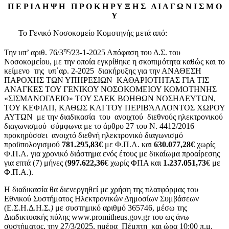
Π Ε Ρ Ι Λ Η Ψ Η Π Ρ Ο Κ Η Ρ Υ Ξ Η Σ Δ Ι Α Γ Ω Ν Ι Σ Μ Ο
Υ
Το Γενικό Νοσοκομείο Κομοτηνής μετά από:
ης
Την υπ’ αριθ. 76/3
/23-1-2025 Απόφαση του Δ.Σ. του
Νοσοκομείου, με την οποία εγκρίθηκε η σκοπιμότητα καθώς και το
κείμενο της υπ΄αρ. 2-2025 διακήρυξης για την ΑΝΑΘΕΣΗ
ΠΑΡΟΧΗΣ ΤΩΝ ΥΠΗΡΕΣΙΩΝ ΚΑΘΑΡΙΟΤΗΤΑΣ ΓΙΑ ΤΙΣ
ΑΝΑΓΚΕΣ ΤΟΥ ΓΕΝΙΚΟΥ ΝΟΣΟΚΟΜΕΙΟΥ ΚΟΜΟΤΗΝΗΣ
«ΣΙΣΜΑΝΟΓΛΕΙΟ» ΤΟΥ ΣΑΕΚ ΒΟΗΘΩΝ ΝΟΣΗΛΕΥΤΩΝ,
ΤΟΥ ΚΕΦΙΑΠ, ΚΑΘΩΣ ΚΑΙ ΤΟΥ ΠΕΡΙΒΆΛΛΟΝΤΟΣ ΧΩΡΟΥ
ΑΥΤΩΝ με την διαδικασία του ανοιχτού διεθνούς ηλεκτρονικού
διαγωνισμού σύμφωνα με το άρθρο 27 του Ν. 4412/2016
προκηρύσσει ανοιχτό διεθνή ηλεκτρονικό διαγωνισμό
προϋπολογισμού
781.295,83€
με Φ.Π.Α. και
630.077,28€
χωρίς
Φ.Π.Α. για χρονικό διάστημα ενός έτους με δικαίωμα προαίρεσης
για επτά (7) μήνες (
997.622,36
€ χωρίς ΦΠΑ και
1.237.051,73
€ με
Φ.Π.Α.).
Η διαδικασία θα διενεργηθεί με χρήση της πλατφόρμας του
Εθνικού Συστήματος Ηλεκτρονικών Δημοσίων Συμβάσεων
(Ε.Σ.Η.Δ.Η.Σ.
)
με συστημικό αριθμό 365746, μέσω της
Διαδικτυακής πύλης www.promitheus.gov.gr του ως άνω
συστήματος, την 27/3/2025, ημέρα Πέμπτη και ώρα 10:00 π.μ.