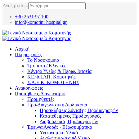
Αναζήτηση...
+30 2531351100
info@komotini-hospital.gr
Αρχική
Πληροφορίες
Το Νοσοκομείο
Τμήματα / Κλινικές
Κέντρα Υγείας & Περιφ. Ιατρεία
ΚΕ.Φ.Ι.ΑΠ. Κομοτηνής
Σ.Α.Ε.Κ. ΚΟΜΟΤΗΝΗΣ
Ανακοινώσεις
Προμήθειες-Διαγωνισμοί
Προμηθευτές
Προ-Διαγωνιστική Διαδικασία
Προσκλήσεις Σύνταξης Προδιαγραφών
Κατατεθειμένες Προδιαγραφές
Διαβούλευση Προδιαγραφών
Έρευνα Αγοράς - Εξωσυμβατικά
Υγειονομικό Υλικό
Αναλώσιμο/Λοιπό Υλικό