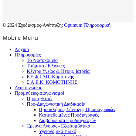
© 2024 Σχεδιασμός-Ανάπτυξη:
Optimum Πληροφορική
Mοbile Menu
Αρχική
Πληροφορίες
Το Νοσοκομείο
Τμήματα / Κλινικές
Κέντρα Υγείας & Περιφ. Ιατρεία
ΚΕ.Φ.Ι.ΑΠ. Κομοτηνής
Σ.Α.Ε.Κ. ΚΟΜΟΤΗΝΗΣ
Ανακοινώσεις
Προμήθειες-Διαγωνισμοί
Προμηθευτές
Προ-Διαγωνιστική Διαδικασία
Προσκλήσεις Σύνταξης Προδιαγραφών
Κατατεθειμένες Προδιαγραφές
Διαβούλευση Προδιαγραφών
Έρευνα Αγοράς - Εξωσυμβατικά
Υγειονομικό Υλικό