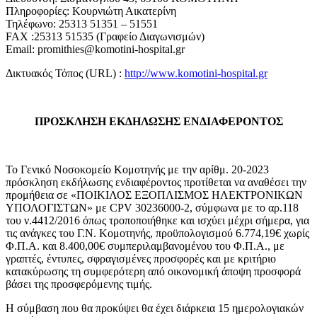
Πληροφορίες: Κουρνιώτη Αικατερίνη
Τηλέφωνο: 25313 51351 – 51551
FAX :25313 51535 (Γραφείο Διαγωνισμών)
Email: promithies@komotini-hospital.gr
Δικτυακός Τόπος (URL) :
http://www.komotini-hospital.gr
ΠΡΟΣΚΛΗΣΗ ΕΚΔΗΛΩΣΗΣ ΕΝΔΙΑΦΕΡΟΝΤΟΣ
Το Γενικό Νοσοκομείο Κομοτηνής με την αρίθμ. 20-2023
πρόσκληση εκδήλωσης ενδιαφέροντος προτίθεται να αναθέσει την
προμήθεια σε «ΠΟΙΚΙΛΟΣ ΕΞΟΠΛΙΣΜΟΣ ΗΛΕΚΤΡΟΝΙΚΩΝ
ΥΠΟΛΟΓΙΣΤΩΝ» με CPV 30236000-2, σύμφωνα με το αρ.118
του ν.4412/2016 όπως τροποποιήθηκε και ισχύει μέχρι σήμερα, για
τις ανάγκες του Γ.Ν. Κομοτηνής, προϋπολογισμού 6.774,19€ χωρίς
Φ.Π.Α. και 8.400,00€ συμπεριλαμβανομένου του Φ.Π.Α., με
γραπτές, έντυπες, σφραγισμένες προσφορές και με κριτήριο
κατακύρωσης τη συμφερότερη από οικονομική άποψη προσφορά
βάσει της προσφερόμενης τιμής.
Η σύμβαση που θα προκύψει θα έχει διάρκεια 15 ημερολογιακών