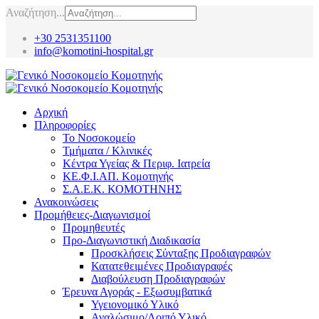
Αναζήτηση...
+30 2531351100
info@komotini-hospital.gr
Αρχική
Πληροφορίες
Το Νοσοκομείο
Τμήματα / Κλινικές
Κέντρα Υγείας & Περιφ. Ιατρεία
ΚΕ.Φ.Ι.ΑΠ. Κομοτηνής
Σ.Α.Ε.Κ. ΚΟΜΟΤΗΝΗΣ
Ανακοινώσεις
Προμήθειες-Διαγωνισμοί
Προμηθευτές
Προ-Διαγωνιστική Διαδικασία
Προσκλήσεις Σύνταξης Προδιαγραφών
Κατατεθειμένες Προδιαγραφές
Διαβούλευση Προδιαγραφών
Έρευνα Αγοράς - Εξωσυμβατικά
Υγειονομικό Υλικό
Αναλώσιμο/Λοιπό Υλικό