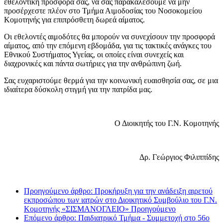
εθελοντική προσφορά σας, να σας παρακαλέσουμε να μην
προσέρχεστε πλέον στο Τμήμα Αιμοδοσίας του Νοσοκομείου
Κομοτηνής για επιπρόσθετη δωρεά αίματος.
Οι εθελοντές αιμοδότες θα μπορούν να συνεχίσουν την προσφορά
αίματος, από την επόμενη εβδομάδα, για τις τακτικές ανάγκες του
Εθνικού Συστήματος Υγείας, οι οποίες είναι συνεχείς και
διαχρονικές και πάντα σωτήριες για την ανθρώπινη ζωή.
Σας ευχαριστούμε θερμά για την κοινωνική ευαισθησία σας, σε μια
ιδιαίτερα δύσκολη στιγμή για την πατρίδα μας.
Ο Διοικητής του Γ.Ν. Κομοτηνής
Δρ. Γεώργιος Φιλιππίδης
Προηγούμενο άρθρο: Προκήρυξη για την ανάδειξη αιρετού
εκπροσώπου των ιατρών στο Διοικητικό Συμβούλιο του Γ.Ν.
Κομοτηνής «ΣΙΣΜΑΝΟΓΛΕΙΟ»
Προηγούμενο
Επόμενο άρθρο: Παιδιατρικό Τμήμα - Συμμετοχή στο 56ο