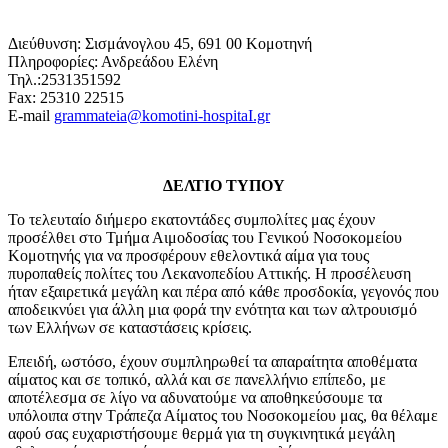
Διεύθυνση: Σισμάνογλου 45, 691 00 Κομοτηνή
Πληροφορίες: Ανδρεάδου Ελένη
Τηλ.:2531351592
Fax: 25310 22515
E-mail
grammateia@komotini-hospitaI.gr
ΔΕΛΤΙΟ ΤΥΠΟΥ
Το τελευταίο διήμερο εκατοντάδες συμπολίτες μας έχουν
προσέλθει στο Τμήμα Αιμοδοσίας του Γενικού Νοσοκομείου
Κομοτηνής για να προσφέρουν εθελοντικά αίμα για τους
πυροπαθείς πολίτες του Λεκανοπεδίου Αττικής. Η προσέλευση
ήταν εξαιρετικά μεγάλη και πέρα από κάθε προσδοκία, γεγονός που
αποδεικνύει για άλλη μια φορά την ενότητα και των αλτρουισμό
των Ελλήνων σε καταστάσεις κρίσεις.
Επειδή, ωστόσο, έχουν συμπληρωθεί τα απαραίτητα αποθέματα
αίματος και σε τοπικό, αλλά και σε πανελλήνιο επίπεδο, με
αποτέλεσμα σε λίγο να αδυνατούμε να αποθηκεύσουμε τα
υπόλοιπα στην Τράπεζα Αίματος του Νοσοκομείου μας, θα θέλαμε
αφού σας ευχαριστήσουμε θερμά για τη συγκινητικά μεγάλη