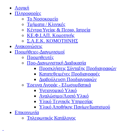
Αρχική
Πληροφορίες
Το Νοσοκομείο
Τμήματα / Κλινικές
Κέντρα Υγείας & Περιφ. Ιατρεία
ΚΕ.Φ.Ι.ΑΠ. Κομοτηνής
Σ.Α.Ε.Κ. ΚΟΜΟΤΗΝΗΣ
Ανακοινώσεις
Προμήθειες-Διαγωνισμοί
Προμηθευτές
Προ-Διαγωνιστική Διαδικασία
Προσκλήσεις Σύνταξης Προδιαγραφών
Κατατεθειμένες Προδιαγραφές
Διαβούλευση Προδιαγραφών
Έρευνα Αγοράς - Εξωσυμβατικά
Υγειονομικό Υλικό
Αναλώσιμο/Λοιπό Υλικό
Υλικό Tεχνικής Yπηρεσίας
Υλικό Αποθήκης Παγίων/Ιματισμού
Επικοινωνία
Τηλεφωνικός Κατάλογος