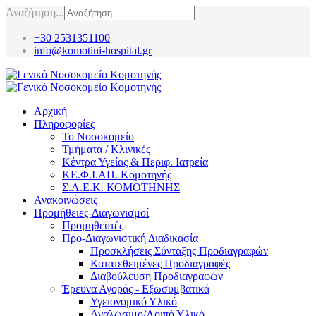
Αναζήτηση...
+30 2531351100
info@komotini-hospital.gr
Αρχική
Πληροφορίες
Το Νοσοκομείο
Τμήματα / Κλινικές
Κέντρα Υγείας & Περιφ. Ιατρεία
ΚΕ.Φ.Ι.ΑΠ. Κομοτηνής
Σ.Α.Ε.Κ. ΚΟΜΟΤΗΝΗΣ
Ανακοινώσεις
Προμήθειες-Διαγωνισμοί
Προμηθευτές
Προ-Διαγωνιστική Διαδικασία
Προσκλήσεις Σύνταξης Προδιαγραφών
Κατατεθειμένες Προδιαγραφές
Διαβούλευση Προδιαγραφών
Έρευνα Αγοράς - Εξωσυμβατικά
Υγειονομικό Υλικό
Αναλώσιμο/Λοιπό Υλικό