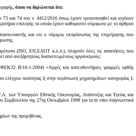
ογραφής,
όπου να δηλώνεται ότι:
ν 73 και 74 του ν. 4412/2016 όπως έχουν τροποποιηθεί και ισχύουν
ά κριτήρια επιλογής τα οποία έχουν καθοριστεί σύμφωνα με τo άρθροo
ατασκευαστής και oτι ο νόμιμος εκπρόσωπος της επιχείρησης που
ύρωσης.
πρότυπα (ISO, ΕΝ,ΕΛΟΤ κ.λ.π.), πληρούν όλες τις απαιτήσεις που
θεί από ανεξάρτητους διαπιστευμένους οργανισμούς:
 (ΦΕΚ32 Β/16-1-2004) «Αρχές και κατευθυντήριες γραμμές ορθής
τα ελέγχου ποιότητας ή στην περίπτωση μηχανημάτων κατηγορίας Ι,
.Α. των Υπουργών Εθνικής Οικονομίας, Ανάπτυξης και Υγείας και
 Συμβουλίου της 27ης Οκτωβρίου 1998 για τα in vitro διαγνωστικά
ηρίων της προμήθειας.