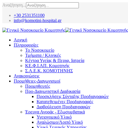
Αναζήτηση...
+30 2531351100
info@komotini-hospital.gr
Αρχική
Πληροφορίες
Το Νοσοκομείο
Τμήματα / Κλινικές
Κέντρα Υγείας & Περιφ. Ιατρεία
ΚΕ.Φ.Ι.ΑΠ. Κομοτηνής
Σ.Α.Ε.Κ. ΚΟΜΟΤΗΝΗΣ
Ανακοινώσεις
Προμήθειες-Διαγωνισμοί
Προμηθευτές
Προ-Διαγωνιστική Διαδικασία
Προσκλήσεις Σύνταξης Προδιαγραφών
Κατατεθειμένες Προδιαγραφές
Διαβούλευση Προδιαγραφών
Έρευνα Αγοράς - Εξωσυμβατικά
Υγειονομικό Υλικό
Αναλώσιμο/Λοιπό Υλικό
Υλικό Tεχνικής Yπηρεσίας