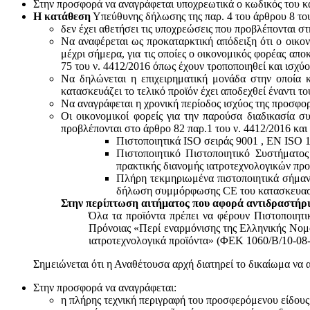
Στην προσφορά να αναγράφεται υποχρεωτικά ο κωδικός του 
Η κατάθεση
Υπεύθυνης δήλωσης της παρ. 4 του άρθρου 8 του 
δεν έχει αθετήσει τις υποχρεώσεις που προβλέπονται στ
Να αναφέρεται ως προκαταρκτική απόδειξη ότι ο οικον
μέχρι σήμερα, για τις οποίες ο οικονομικός φορέας απο
75 του ν. 4412/2016 όπως έχουν τροποποιηθεί και ισχύ
Να δηλώνεται η επιχειρηματική μονάδα στην οποία κ
κατασκευάζει το τελικό προϊόν έχει αποδεχθεί έναντι 
Να αναγράφεται η χρονική περίοδος ισχύος της προσφο
Οι οικονομικοί φορείς για την παρούσα διαδικασία σ
προβλέπονται στο άρθρο 82 παρ.1 του ν. 4412/2016 και
Πιστοποιητικά ISO σειράς 9001 , ΕΝ ISO 
Πιστοποιητικό Πιστοποιητικό Συστήματο
πρακτικής διανομής ιατροτεχνολογικών προ
Πλήρη τεκμηριωμένα πιστοποιητικά σήμανσ
δήλωση συμμόρφωσης CE του κατασκευαστή
Στην περίπτωση αιτήματος που αφορά αντιδραστήρι
Όλα τα προϊόντα πρέπει να φέρουν Πιστοποιητ
Πρόνοιας «Περί εναρμόνισης της Ελληνικής Νομο
ιατροτεχνολογικά προϊόντα» (ΦΕΚ 1060/Β/10-08-
Σημειώνεται ότι η Αναθέτουσα αρχή διατηρεί το δικαίωμα να 
Στην προσφορά να αναγράφεται:
η πλήρης τεχνική περιγραφή του προσφερόμενου είδους