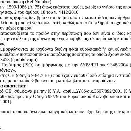
κατασκευαστή (Ref Number)
ν. 1599/1986 (Α' 75) όπως εκάστοτε ισχύει, χωρίς το γνήσιο της υπ
ην παρ. 2 του άρθρου 18 του ν. 4412/2016.
ομικός φορέας δεν βρίσκεται σε μία από τις καταστάσεις των άρθρω
κλείεται ή μπορεί να αποκλειστεί, καθώς και το ότι πληροί τα σχετικ
ουν μέχρι σήμερα.
ατασκευάζεται το προϊόν στην περίπτωση που δεν είναι ο ίδιος κ
του, την εκτέλεση της συγκεκριμένης προμήθειας, σε περίπτωση κατακ
ράς
υμμορφώνονται με ισχύοντα διεθνή ή/και ευρωπαϊκά ή/ και εθνικά 
 διαθέτουν πιστοποιητικά διασφάλισης ποιότητας τα οποία έχουν εκδο
13458 (ή ισοδύναμα)
ς Ποιότητος (ISO) συμμόρφωσης με την ΔΥ8δ/Γ.Π.οικ./1348/2004
ϊόντων».
ης CE (οδηγία 93/42/ ΕΕ) που έχουν εκδοθεί από επίσημα ινστιτού
, με τα οποία βεβαιώνεται η καταλληλότητα των προϊόντων.
α απαιτείται:
ικό CE, σύμφωνα με την Κ.Υ.Α. αριθμ.ΔΥ8δ/οικ.3607/892/2001 Κ.Υ
θεσίας προς την Οδηγία 98/79 του Ευρωπαϊκού Κοινοβουλίου και του
2001).
απαιτεί τα παραπάνω δικαιολογητικά, ως απόδειξη πλήρωσης των κριτ
,