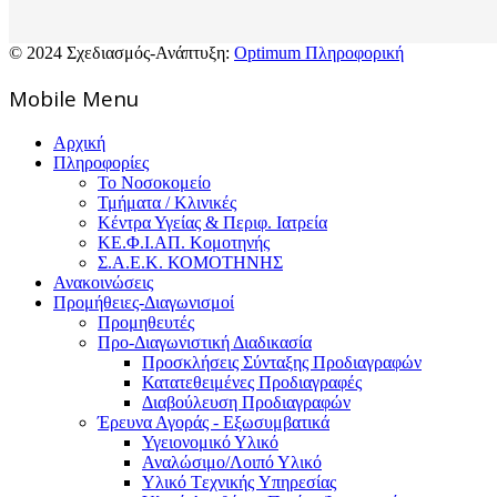
© 2024 Σχεδιασμός-Ανάπτυξη:
Optimum Πληροφορική
Mοbile Menu
Αρχική
Πληροφορίες
Το Νοσοκομείο
Τμήματα / Κλινικές
Κέντρα Υγείας & Περιφ. Ιατρεία
ΚΕ.Φ.Ι.ΑΠ. Κομοτηνής
Σ.Α.Ε.Κ. ΚΟΜΟΤΗΝΗΣ
Ανακοινώσεις
Προμήθειες-Διαγωνισμοί
Προμηθευτές
Προ-Διαγωνιστική Διαδικασία
Προσκλήσεις Σύνταξης Προδιαγραφών
Κατατεθειμένες Προδιαγραφές
Διαβούλευση Προδιαγραφών
Έρευνα Αγοράς - Εξωσυμβατικά
Υγειονομικό Υλικό
Αναλώσιμο/Λοιπό Υλικό
Υλικό Tεχνικής Yπηρεσίας