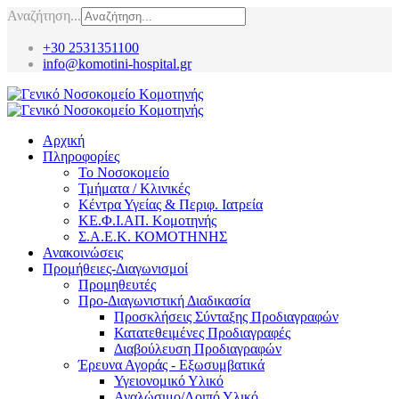
Αναζήτηση...
+30 2531351100
info@komotini-hospital.gr
Αρχική
Πληροφορίες
Το Νοσοκομείο
Τμήματα / Κλινικές
Κέντρα Υγείας & Περιφ. Ιατρεία
ΚΕ.Φ.Ι.ΑΠ. Κομοτηνής
Σ.Α.Ε.Κ. ΚΟΜΟΤΗΝΗΣ
Ανακοινώσεις
Προμήθειες-Διαγωνισμοί
Προμηθευτές
Προ-Διαγωνιστική Διαδικασία
Προσκλήσεις Σύνταξης Προδιαγραφών
Κατατεθειμένες Προδιαγραφές
Διαβούλευση Προδιαγραφών
Έρευνα Αγοράς - Εξωσυμβατικά
Υγειονομικό Υλικό
Αναλώσιμο/Λοιπό Υλικό