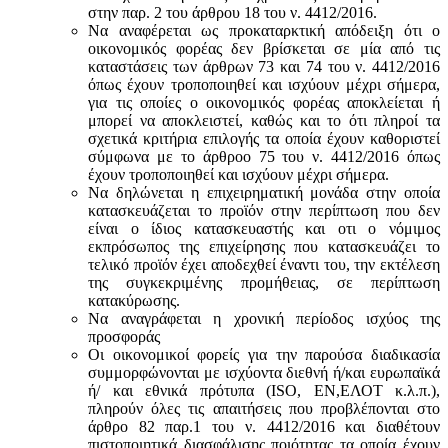
στην παρ. 2 του άρθρου 18 του ν. 4412/2016.
Να αναφέρεται ως προκαταρκτική απόδειξη ότι ο
οικονομικός φορέας δεν βρίσκεται σε μία από τις
καταστάσεις των άρθρων 73 και 74 του ν. 4412/2016
όπως έχουν τροποποιηθεί και ισχύουν μέχρι σήμερα,
για τις οποίες ο οικονομικός φορέας αποκλείεται ή
μπορεί να αποκλειστεί, καθώς και το ότι πληροί τα
σχετικά κριτήρια επιλογής τα οποία έχουν καθοριστεί
σύμφωνα με τo άρθροo 75 του ν. 4412/2016 όπως
έχουν τροποποιηθεί και ισχύουν μέχρι σήμερα.
Να δηλώνεται η επιχειρηματική μονάδα στην οποία
κατασκευάζεται το προϊόν στην περίπτωση που δεν
είναι ο ίδιος κατασκευαστής και oτι ο νόμιμος
εκπρόσωπος της επιχείρησης που κατασκευάζει το
τελικό προϊόν έχει αποδεχθεί έναντι του, την εκτέλεση
της συγκεκριμένης προμήθειας, σε περίπτωση
κατακύρωσης.
Να αναγράφεται η χρονική περίοδος ισχύος της
προσφοράς
Οι οικονομικοί φορείς για την παρούσα διαδικασία
συμμορφώνονται με ισχύοντα διεθνή ή/και ευρωπαϊκά
ή/ και εθνικά πρότυπα (ISO, ΕΝ,ΕΛΟΤ κ.λ.π.),
πληρούν όλες τις απαιτήσεις που προβλέπονται στο
άρθρο 82 παρ.1 του ν. 4412/2016 και διαθέτουν
πιστοποιητικά διασφάλισης ποιότητας τα οποία έχουν