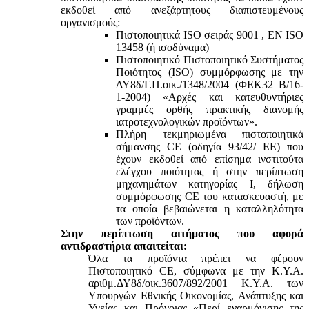
εκδοθεί από ανεξάρτητους διαπιστευμένους
οργανισμούς:
Πιστοποιητικά ISO σειράς 9001 , ΕΝ ISO
13458 (ή ισοδύναμα)
Πιστοποιητικό Πιστοποιητικό Συστήματος
Ποιότητος (ISO) συμμόρφωσης με την
ΔΥ8δ/Γ.Π.οικ./1348/2004 (ΦΕΚ32 Β/16-
1-2004) «Αρχές και κατευθυντήριες
γραμμές ορθής πρακτικής διανομής
ιατροτεχνολογικών προϊόντων».
Πλήρη τεκμηριωμένα πιστοποιητικά
σήμανσης CE (οδηγία 93/42/ ΕΕ) που
έχουν εκδοθεί από επίσημα ινστιτούτα
ελέγχου ποιότητας ή στην περίπτωση
μηχανημάτων κατηγορίας Ι, δήλωση
συμμόρφωσης CE του κατασκευαστή, με
τα οποία βεβαιώνεται η καταλληλότητα
των προϊόντων.
Στην περίπτωση αιτήματος που αφορά
αντιδραστήρια απαιτείται:
Όλα τα προϊόντα πρέπει να φέρουν
Πιστοποιητικό CE, σύμφωνα με την Κ.Υ.Α.
αριθμ.ΔΥ8δ/οικ.3607/892/2001 Κ.Υ.Α. των
Υπουργών Εθνικής Οικονομίας, Ανάπτυξης και
Υγείας και Πρόνοιας «Περί εναρμόνισης της