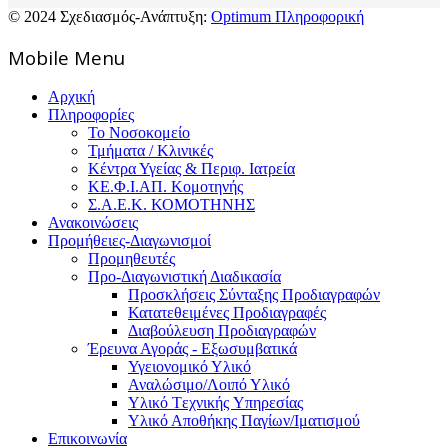
© 2024 Σχεδιασμός-Ανάπτυξη:
Optimum Πληροφορική
Mοbile Menu
Αρχική
Πληροφορίες
Το Νοσοκομείο
Τμήματα / Κλινικές
Κέντρα Υγείας & Περιφ. Ιατρεία
ΚΕ.Φ.Ι.ΑΠ. Κομοτηνής
Σ.Α.Ε.Κ. ΚΟΜΟΤΗΝΗΣ
Ανακοινώσεις
Προμήθειες-Διαγωνισμοί
Προμηθευτές
Προ-Διαγωνιστική Διαδικασία
Προσκλήσεις Σύνταξης Προδιαγραφών
Κατατεθειμένες Προδιαγραφές
Διαβούλευση Προδιαγραφών
Έρευνα Αγοράς - Εξωσυμβατικά
Υγειονομικό Υλικό
Αναλώσιμο/Λοιπό Υλικό
Υλικό Tεχνικής Yπηρεσίας
Υλικό Αποθήκης Παγίων/Ιματισμού
Επικοινωνία