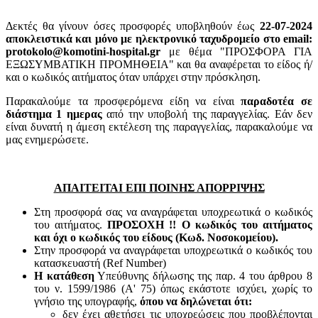
Δεκτές θα γίνουν όσες προσφορές υποβληθούν έως
22-07-2024
αποκλειστικά και μόνο με ηλεκτρονικό ταχυδρομείο στο email:
protokolo@komotini-hospital.gr
με θέμα "ΠΡΟΣΦΟΡΑ ΓΙΑ
ΕΞΩΣΥΜΒΑΤΙΚΗ ΠΡΟΜΗΘΕΙΑ" και θα αναφέρεται το είδος ή/
και ο κωδικός αιτήματος όταν υπάρχει στην πρόσκληση.
Παρακαλούμε τα προσφερόμενα είδη να είναι
παραδοτέα σε
διάστημα 1 ημερας
από την υποβολή της παραγγελίας. Εάν δεν
είναι δυνατή η άμεση εκτέλεση της παραγγελίας, παρακαλούμε να
μας ενημερώσετε.
ΑΠΑΙΤΕΙΤΑΙ ΕΠΙ ΠΟΙΝΗΣ ΑΠΟΡΡΙΨΗΣ
Στη προσφορά σας να αναγράφεται υποχρεωτικά ο κωδικός
του αιτήματος.
ΠΡΟΣΟΧΗ !! Ο κωδικός του αιτήματος
και όχι ο κωδικός του είδους (Κωδ. Νοσοκομείου).
Στην προσφορά να αναγράφεται υποχρεωτικά ο κωδικός του
κατασκευαστή (Ref Number)
Η κατάθεση
Υπεύθυνης δήλωσης της παρ. 4 του άρθρου 8
του ν. 1599/1986 (Α' 75) όπως εκάστοτε ισχύει, χωρίς το
γνήσιο της υπογραφής,
όπου να δηλώνεται ότι:
δεν έχει αθετήσει τις υποχρεώσεις που προβλέπονται