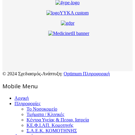
© 2024 Σχεδιασμός-Ανάπτυξη:
Optimum Πληροφορική
Mοbile Menu
Αρχική
Πληροφορίες
Το Νοσοκομείο
Τμήματα / Κλινικές
Κέντρα Υγείας & Περιφ. Ιατρεία
ΚΕ.Φ.Ι.ΑΠ. Κομοτηνής
Σ.Α.Ε.Κ. ΚΟΜΟΤΗΝΗΣ