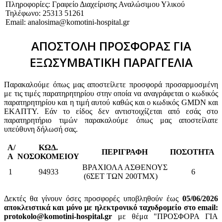
Πληροφορίες: Γραφείο Διαχείρισης Αναλώσιμου Υλικού
Τηλέφωνο: 25313 51261
Email: analosima@komotini-hospital.gr
ΑΠΟΣΤΟΛΗ ΠΡΟΣΦΟΡΑΣ ΓΙΑ
ΕΞΩΣΥΜΒΑΤΙΚΗ ΠΑΡΑΓΓΕΛΙΑ
Παρακαλούμε όπως μας αποστείλετε προσφορά προσαρμοσμένη
με τις τιμές παρατηρητηρίου στην οποία να αναγράφεται ο κωδικός
παρατηρητηρίου και η τιμή αυτού καθώς και ο κωδικός GMDN και
ΕΚΑΠΤΥ. Εάν το είδος δεν αντιστοιχίζεται από εσάς στο
παρατηρητήριο τιμών παρακαλούμε όπως μας αποστείλατε
υπεύθυνη δήλωσή σας.
Α/
ΚΩΔ.
ΠΕΡΙΓΡΑΦΗ
ΠΟΣΟΤΗΤΑ
Α
ΝΟΣΟΚΟΜΕΙΟΥ
ΒΡΑΧΙΟΛΑ ΑΣΘΕΝΟΥΣ
1
94933
6
(6ΣΕΤ ΤΩΝ 200ΤΜΧ)
Δεκτές θα γίνουν όσες προσφορές υποβληθούν έως
05
/06/2026
αποκλειστικά και μόνο με ηλεκτρονικό ταχυδρομείο στο email:
protokolo@komotini-hospital.gr
με θέμα "ΠΡΟΣΦΟΡΑ ΓΙΑ