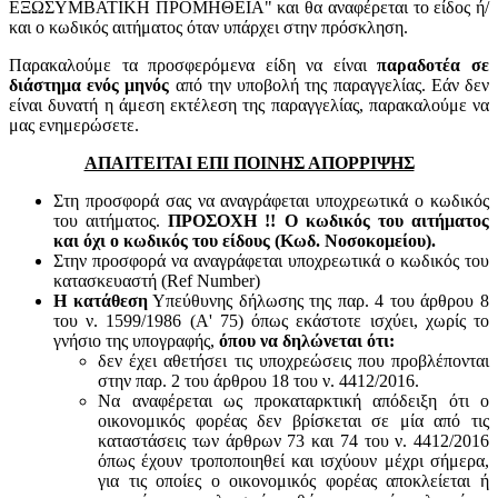
ΕΞΩΣΥΜΒΑΤΙΚΗ ΠΡΟΜΗΘΕΙΑ" και θα αναφέρεται το είδος ή/
και ο κωδικός αιτήματος όταν υπάρχει στην πρόσκληση.
Παρακαλούμε τα προσφερόμενα είδη να είναι
παραδοτέα σε
διάστημα ενός μηνός
από την υποβολή της παραγγελίας. Εάν δεν
είναι δυνατή η άμεση εκτέλεση της παραγγελίας, παρακαλούμε να
μας ενημερώσετε.
ΑΠΑΙΤΕΙΤΑΙ ΕΠΙ ΠΟΙΝΗΣ ΑΠΟΡΡΙΨΗΣ
Στη προσφορά σας να αναγράφεται υποχρεωτικά ο κωδικός
του αιτήματος.
ΠΡΟΣΟΧΗ !! Ο κωδικός του αιτήματος
και όχι ο κωδικός του είδους (Κωδ. Νοσοκομείου).
Στην προσφορά να αναγράφεται υποχρεωτικά ο κωδικός του
κατασκευαστή (Ref Number)
Η κατάθεση
Υπεύθυνης δήλωσης της παρ. 4 του άρθρου 8
του ν. 1599/1986 (Α' 75) όπως εκάστοτε ισχύει, χωρίς το
γνήσιο της υπογραφής,
όπου να δηλώνεται ότι:
δεν έχει αθετήσει τις υποχρεώσεις που προβλέπονται
στην παρ. 2 του άρθρου 18 του ν. 4412/2016.
Να αναφέρεται ως προκαταρκτική απόδειξη ότι ο
οικονομικός φορέας δεν βρίσκεται σε μία από τις
καταστάσεις των άρθρων 73 και 74 του ν. 4412/2016
όπως έχουν τροποποιηθεί και ισχύουν μέχρι σήμερα,
για τις οποίες ο οικονομικός φορέας αποκλείεται ή