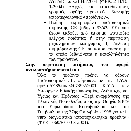
ΔΥ8δ/Γ.Π.οικ./1348/2004 (ΦΕΚ32 Β/16-
1-2004) «Αρχές και κατευθυντήριες
γραμμές ορθής πρακτικής διανομής
ιατροτεχνολογικών προϊόντων».
Πλήρη τεκμηριωμένα πιστοποιητικά
σήμανσης CE (οδηγία 93/42/ ΕΕ) που
έχουν εκδοθεί από επίσημα ινστιτούτα
ελέγχου ποιότητας ή στην περίπτωση
μηχανημάτων κατηγορίας Ι, δήλωση
συμμόρφωσης CE του κατασκευαστή, με
τα οποία βεβαιώνεται η καταλληλότητα
των προϊόντων.
Στην περίπτωση αιτήματος που αφορά
αντιδραστήρια απαιτείται:
Όλα τα προϊόντα πρέπει να φέρουν
Πιστοποιητικό CE, σύμφωνα με την Κ.Υ.Α.
αριθμ.ΔΥ8δ/οικ.3607/892/2001 Κ.Υ.Α. των
Υπουργών Εθνικής Οικονομίας, Ανάπτυξης και
Υγείας και Πρόνοιας «Περί εναρμόνισης της
Ελληνικής Νομοθεσίας προς την Οδηγία 98/79
του Ευρωπαϊκού Κοινοβουλίου και του
Συμβουλίου της 27ης Οκτωβρίου 1998 για τα in
vitro διαγνωστικά ιατροτεχνολογικά προϊόντα»
(ΦΕΚ 1060/Β/10-08-2001).