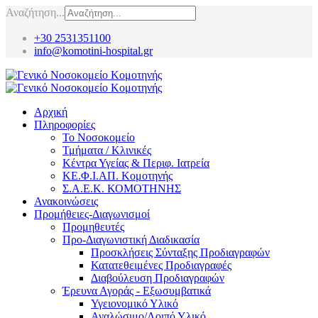
Αναζήτηση...
+30 2531351100
info@komotini-hospital.gr
Αρχική
Πληροφορίες
Το Νοσοκομείο
Τμήματα / Κλινικές
Κέντρα Υγείας & Περιφ. Ιατρεία
ΚΕ.Φ.Ι.ΑΠ. Κομοτηνής
Σ.Α.Ε.Κ. ΚΟΜΟΤΗΝΗΣ
Ανακοινώσεις
Προμήθειες-Διαγωνισμοί
Προμηθευτές
Προ-Διαγωνιστική Διαδικασία
Προσκλήσεις Σύνταξης Προδιαγραφών
Κατατεθειμένες Προδιαγραφές
Διαβούλευση Προδιαγραφών
Έρευνα Αγοράς - Εξωσυμβατικά
Υγειονομικό Υλικό
Αναλώσιμο/Λοιπό Υλικό