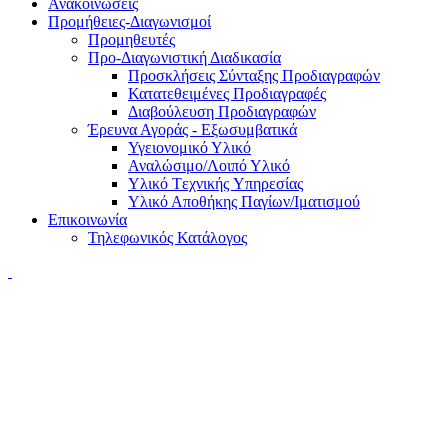
Ανακοινώσεις
Προμήθειες-Διαγωνισμοί
Προμηθευτές
Προ-Διαγωνιστική Διαδικασία
Προσκλήσεις Σύνταξης Προδιαγραφών
Κατατεθειμένες Προδιαγραφές
Διαβούλευση Προδιαγραφών
Έρευνα Αγοράς - Εξωσυμβατικά
Υγειονομικό Υλικό
Αναλώσιμο/Λοιπό Υλικό
Υλικό Tεχνικής Yπηρεσίας
Υλικό Αποθήκης Παγίων/Ιματισμού
Επικοινωνία
Τηλεφωνικός Κατάλογος