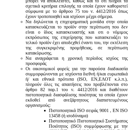
μπορεί να αποκλειστεί, καθώς και το ότι πληροί τα
σχετικά κριτήρια επιλογής τα οποία έχουν καθοριστεί
σύμφωνα με τo άρθροo 75 του ν. 4412/2016 όπως
έχουν τροποποιηθεί και ισχύουν μέχρι σήμερα.
Να δηλώνεται η επιχειρηματική μονάδα στην οποία
κατασκευάζεται το προϊόν στην περίπτωση που δεν
είναι ο ίδιος κατασκευαστής και oτι ο νόμιμος
εκπρόσωπος της επιχείρησης που κατασκευάζει το
τελικό προϊόν έχει αποδεχθεί έναντι του, την εκτέλεση
της συγκεκριμένης προμήθειας, σε περίπτωση
κατακύρωσης.
Να αναγράφεται η χρονική περίοδος ισχύος της
προσφοράς
Οι οικονομικοί φορείς για την παρούσα διαδικασία
συμμορφώνονται με ισχύοντα διεθνή ή/και ευρωπαϊκά
ή/ και εθνικά πρότυπα (ISO, ΕΝ,ΕΛΟΤ κ.λ.π.),
πληρούν όλες τις απαιτήσεις που προβλέπονται στο
άρθρο 82 παρ.1 του ν. 4412/2016 και διαθέτουν
πιστοποιητικά διασφάλισης ποιότητας τα οποία έχουν
εκδοθεί από ανεξάρτητους διαπιστευμένους
οργανισμούς:
Πιστοποιητικά ISO σειράς 9001 , ΕΝ ISO
13458 (ή ισοδύναμα)
Πιστοποιητικό Πιστοποιητικό Συστήματος
Ποιότητος (ISO) συμμόρφωσης με την