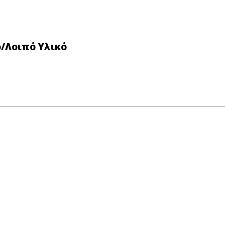
ο/Λοιπό Υλικό