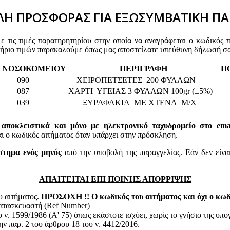
Η ΠΡΟΣΦΟΡΑΣ ΓΙΑ ΕΞΩΣΥΜΒΑΤΙΚΗ ΠΑ
τις τιμές παρατηρητηρίου στην οποία να αναγράφεται ο κωδικός 
τήριο τιμών παρακαλούμε όπως μας αποστείλατε υπεύθυνη δήλωσή σα
. ΝΟΣΟΚΟΜΕΙΟΥ
ΠΕΡΙΓΡΑΦΗ
Π
090
ΧΕΙΡΟΠΕΤΣΕΤΕΣ 200 ΦΥΛΛΩΝ
087
ΧΑΡΤΙ ΥΓΕΙΑΣ 3 ΦΥΛΛΩΝ 100gr (±5%)
039
ΞΥΡΑΦΑΚΙΑ ΜΕ ΧΤΕΝΑ Μ/Χ
 αποκλειστικά και μόνο με ηλεκτρονικό ταχυδρομείο στο email
 κωδικός αιτήματος όταν υπάρχει στην πρόσκληση.
στημα ενός μηνός
από την υποβολή της παραγγελίας. Εάν δεν είνα
ΑΠΑΙΤΕΙΤΑΙ ΕΠΙ ΠΟΙΝΗΣ ΑΠΟΡΡΙΨΗΣ
υ αιτήματος.
ΠΡΟΣΟΧΗ !! Ο κωδικός του αιτήματος και όχι ο κωδι
κατασκευαστή (Ref Number)
ν. 1599/1986 (Α' 75) όπως εκάστοτε ισχύει, χωρίς το γνήσιο της υπ
ην παρ. 2 του άρθρου 18 του ν. 4412/2016.