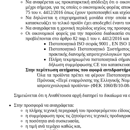
Να αναφέρεται ως προκαταρκτική απόδειξη ότι ο οικον
μέχρι σήμερα, για τις οποίες ο οικονομικός φορέας απο
75 του ν. 4412/2016 όπως έχουν τροποποιηθεί και ισχύ
Να δηλώνεται η επιχειρηματική μονάδα στην οποία κ
κατασκευάζει το τελικό προϊόν έχει αποδεχθεί έναντι 
Να αναγράφεται η χρονική περίοδος ισχύος της προσφο
Οι οικονομικοί φορείς για την παρούσα διαδικασία σ
προβλέπονται στο άρθρο 82 παρ.1 του ν. 4412/2016 και
Πιστοποιητικά ISO σειράς 9001 , ΕΝ ISO 
Πιστοποιητικό Πιστοποιητικό Συστήματο
πρακτικής διανομής ιατροτεχνολογικών προ
Πλήρη τεκμηριωμένα πιστοποιητικά σήμανσ
δήλωση συμμόρφωσης CE του κατασκευαστή
Στην περίπτωση αιτήματος που αφορά αντιδραστήρι
Όλα τα προϊόντα πρέπει να φέρουν Πιστοποιητ
Πρόνοιας «Περί εναρμόνισης της Ελληνικής Νομο
ιατροτεχνολογικά προϊόντα» (ΦΕΚ 1060/Β/10-08-
Σημειώνεται ότι η Αναθέτουσα αρχή διατηρεί το δικαίωμα να 
Στην προσφορά να αναγράφεται:
η πλήρης τεχνική περιγραφή του προσφερόμενου είδους
η συμμόρφωση προς τις ζητούμενες τεχνικές προδιαγρα
η ποσότητα ανά συσκευασία,
η τιμή ανά τεμάχιο καθώς και,