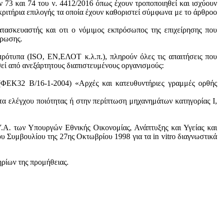
ν 73 και 74 του ν. 4412/2016 όπως έχουν τροποποιηθεί και ισχύουν
ά κριτήρια επιλογής τα οποία έχουν καθοριστεί σύμφωνα με τo άρθροo
ατασκευαστής και oτι ο νόμιμος εκπρόσωπος της επιχείρησης που
ύρωσης.
πρότυπα (ISO, ΕΝ,ΕΛΟΤ κ.λ.π.), πληρούν όλες τις απαιτήσεις που
θεί από ανεξάρτητους διαπιστευμένους οργανισμούς:
 (ΦΕΚ32 Β/16-1-2004) «Αρχές και κατευθυντήριες γραμμές ορθής
τα ελέγχου ποιότητας ή στην περίπτωση μηχανημάτων κατηγορίας Ι,
.Α. των Υπουργών Εθνικής Οικονομίας, Ανάπτυξης και Υγείας και
 Συμβουλίου της 27ης Οκτωβρίου 1998 για τα in vitro διαγνωστικά
ηρίων της προμήθειας.