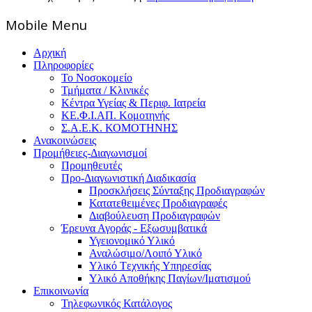
Mοbile Menu
Αρχική
Πληροφορίες
Το Νοσοκομείο
Τμήματα / Κλινικές
Κέντρα Υγείας & Περιφ. Ιατρεία
ΚΕ.Φ.Ι.ΑΠ. Κομοτηνής
Σ.Α.Ε.Κ. ΚΟΜΟΤΗΝΗΣ
Ανακοινώσεις
Προμήθειες-Διαγωνισμοί
Προμηθευτές
Προ-Διαγωνιστική Διαδικασία
Προσκλήσεις Σύνταξης Προδιαγραφών
Κατατεθειμένες Προδιαγραφές
Διαβούλευση Προδιαγραφών
Έρευνα Αγοράς - Εξωσυμβατικά
Υγειονομικό Υλικό
Αναλώσιμο/Λοιπό Υλικό
Υλικό Tεχνικής Yπηρεσίας
Υλικό Αποθήκης Παγίων/Ιματισμού
Επικοινωνία
Τηλεφωνικός Κατάλογος