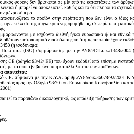
ομικός φορέας δεν βρίσκεται σε μία από τις καταστάσεις των άρθρω
κλείεται ή μπορεί να αποκλειστεί, καθώς και το ότι πληροί τα σχετικ
ουν μέχρι σήμερα.
ατασκευάζεται το προϊόν στην περίπτωση που δεν είναι ο ίδιος κ
του, την εκτέλεση της συγκεκριμένης προμήθειας, σε περίπτωση κατακ
ράς
υμμορφώνονται με ισχύοντα διεθνή ή/και ευρωπαϊκά ή/ και εθνικά 
 διαθέτουν πιστοποιητικά διασφάλισης ποιότητας τα οποία έχουν εκδο
13458 (ή ισοδύναμα)
ς Ποιότητος (ISO) συμμόρφωσης με την ΔΥ8δ/Γ.Π.οικ./1348/2004
ϊόντων».
ης CE (οδηγία 93/42/ ΕΕ) που έχουν εκδοθεί από επίσημα ινστιτού
, με τα οποία βεβαιώνεται η καταλληλότητα των προϊόντων.
α απαιτείται:
ικό CE, σύμφωνα με την Κ.Υ.Α. αριθμ.ΔΥ8δ/οικ.3607/892/2001 Κ.Υ
θεσίας προς την Οδηγία 98/79 του Ευρωπαϊκού Κοινοβουλίου και του
2001).
απαιτεί τα παραπάνω δικαιολογητικά, ως απόδειξη πλήρωσης των κριτ
,
φές,