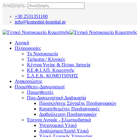
Αναζήτηση...
+30 2531351100
info@komotini-hospital.gr
Αρχική
Πληροφορίες
Το Νοσοκομείο
Τμήματα / Κλινικές
Κέντρα Υγείας & Περιφ. Ιατρεία
ΚΕ.Φ.Ι.ΑΠ. Κομοτηνής
Σ.Α.Ε.Κ. ΚΟΜΟΤΗΝΗΣ
Ανακοινώσεις
Προμήθειες-Διαγωνισμοί
Προμηθευτές
Προ-Διαγωνιστική Διαδικασία
Προσκλήσεις Σύνταξης Προδιαγραφών
Κατατεθειμένες Προδιαγραφές
Διαβούλευση Προδιαγραφών
Έρευνα Αγοράς - Εξωσυμβατικά
Υγειονομικό Υλικό
Αναλώσιμο/Λοιπό Υλικό
Υλικό Tεχνικής Yπηρεσίας