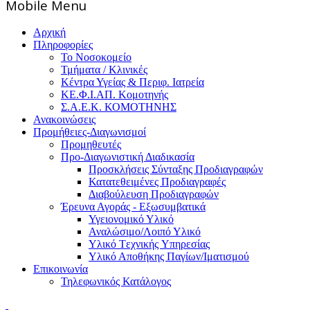
Mοbile Menu
Αρχική
Πληροφορίες
Το Νοσοκομείο
Τμήματα / Κλινικές
Κέντρα Υγείας & Περιφ. Ιατρεία
ΚΕ.Φ.Ι.ΑΠ. Κομοτηνής
Σ.Α.Ε.Κ. ΚΟΜΟΤΗΝΗΣ
Ανακοινώσεις
Προμήθειες-Διαγωνισμοί
Προμηθευτές
Προ-Διαγωνιστική Διαδικασία
Προσκλήσεις Σύνταξης Προδιαγραφών
Κατατεθειμένες Προδιαγραφές
Διαβούλευση Προδιαγραφών
Έρευνα Αγοράς - Εξωσυμβατικά
Υγειονομικό Υλικό
Αναλώσιμο/Λοιπό Υλικό
Υλικό Tεχνικής Yπηρεσίας
Υλικό Αποθήκης Παγίων/Ιματισμού
Επικοινωνία
Τηλεφωνικός Κατάλογος