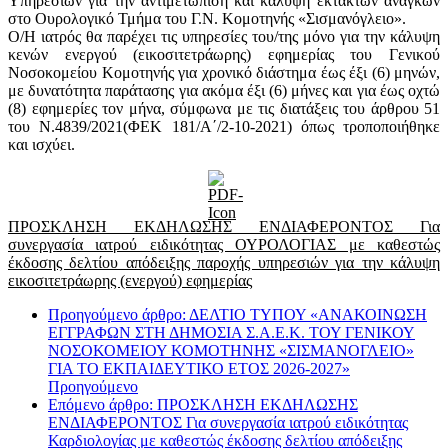
Υπηρεσιών για την αντιμετώπιση και κάλυψη έκτακτων αναγκών
στο Ουρολογικό Τμήμα του Γ.Ν. Κομοτηνής «Σισμανόγλειο».
Ο/Η ιατρός θα παρέχει τις υπηρεσίες του/της μόνο για την κάλυψη
κενών ενεργού (εικοσιτετράωρης) εφημερίας του Γενικού
Νοσοκομείου Κομοτηνής για χρονικό διάστημα έως έξι (6) μηνών,
με δυνατότητα παράτασης για ακόμα έξι (6) μήνες και για έως οχτώ
(8) εφημερίες τον μήνα, σύμφωνα με τις διατάξεις του άρθρου 51
του Ν.4839/2021(ΦΕΚ 181/Α΄/2-10-2021) όπως τροποποιήθηκε
και ισχύει.
ΠΡΟΣΚΛΗΣΗ ΕΚΔΗΛΩΣΗΣ ΕΝΔΙΑΦΕΡΟΝΤΟΣ Για
συνεργασία ιατρού ειδικότητας ΟΥΡΟΛΟΓΙΑΣ με καθεστώς
έκδοσης δελτίου απόδειξης παροχής υπηρεσιών για την κάλυψη
εικοσιτετράωρης (ενεργού) εφημερίας
Προηγούμενο άρθρο: ΔΕΛΤΙΟ ΤΥΠΟΥ «ΑΝΑΚΟΙΝΩΣΗ
ΕΓΓΡΑΦΩΝ ΣΤΗ ΔΗΜΟΣΙΑ Σ.Α.Ε.Κ. ΤΟΥ ΓΕΝΙΚΟΥ
ΝΟΣΟΚΟΜΕΙΟΥ ΚΟΜΟΤΗΝΗΣ «ΣΙΣΜΑΝΟΓΛΕΙΟ»
ΓΙΑ ΤΟ ΕΚΠΑΙΔΕΥΤΙΚΟ ΕΤΟΣ 2026-2027»
Προηγούμενο
Επόμενο άρθρο: ΠΡΟΣΚΛΗΣΗ ΕΚΔΗΛΩΣΗΣ
ΕΝΔΙΑΦΕΡΟΝΤΟΣ Για συνεργασία ιατρού ειδικότητας
Καρδιολογίας με καθεστώς έκδοσης δελτίου απόδειξης