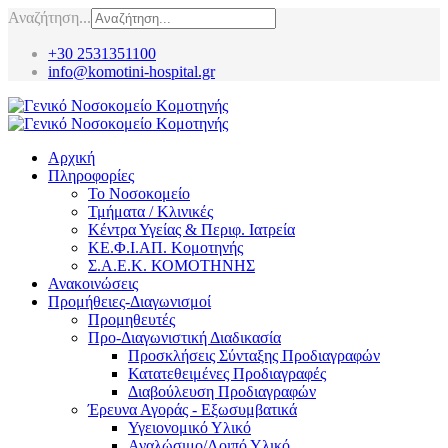
Αναζήτηση...
+30 2531351100
info@komotini-hospital.gr
Αρχική
Πληροφορίες
Το Νοσοκομείο
Τμήματα / Κλινικές
Κέντρα Υγείας & Περιφ. Ιατρεία
ΚΕ.Φ.Ι.ΑΠ. Κομοτηνής
Σ.Α.Ε.Κ. ΚΟΜΟΤΗΝΗΣ
Ανακοινώσεις
Προμήθειες-Διαγωνισμοί
Προμηθευτές
Προ-Διαγωνιστική Διαδικασία
Προσκλήσεις Σύνταξης Προδιαγραφών
Κατατεθειμένες Προδιαγραφές
Διαβούλευση Προδιαγραφών
Έρευνα Αγοράς - Εξωσυμβατικά
Υγειονομικό Υλικό
Αναλώσιμο/Λοιπό Υλικό