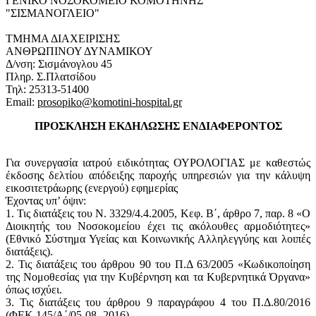
ΓΕΝΙΚΟ ΝΟΣΟΚΟΜΕΙΟ ΚΟΜΟΤΗΝΗΣ
"ΣΙΣΜΑΝΟΓΛΕΙΟ"
ΤΜΗΜΑ ΔΙΑΧΕΙΡΙΣΗΣ
ΑΝΘΡΩΠΙΝΟΥ ΔΥΝΑΜΙΚΟΥ
Δ/νση: Σισμάνογλου 45
Πληρ. Σ.Πλατσίδου
Τηλ: 25313-51400
Email:
prosopiko@komotini-hospital.gr
ΠΡΟΣΚΛΗΣΗ ΕΚΔΗΛΩΣΗΣ ΕΝΔΙΑΦΕΡΟΝΤΟΣ
Για συνεργασία ιατρού ειδικότητας ΟΥΡΟΛΟΓΙΑΣ με καθεστώς
έκδοσης δελτίου απόδειξης παροχής υπηρεσιών για την κάλυψη
εικοσιτετράωρης (ενεργού) εφημερίας
Έχοντας υπ’ όψιν:
1. Τις διατάξεις του Ν. 3329/4.4.2005, Κεφ. Β΄, άρθρο 7, παρ. 8 «Ο
Διοικητής του Νοσοκομείου έχει τις ακόλουθες αρμοδιότητες»
(Εθνικό Σύστημα Υγείας και Κοινωνικής Αλληλεγγύης και λοιπές
διατάξεις).
2. Τις διατάξεις του άρθρου 90 του Π.Δ 63/2005 «Κωδικοποίηση
της Νομοθεσίας για την Κυβέρνηση και τα Κυβερνητικά Όργανα»
όπως ισχύει.
3. Τις διατάξεις του άρθρου 9 παραγράφου 4 του Π.Δ.80/2016
(ΦΕΚ.145/Α΄/05-08- 2016).