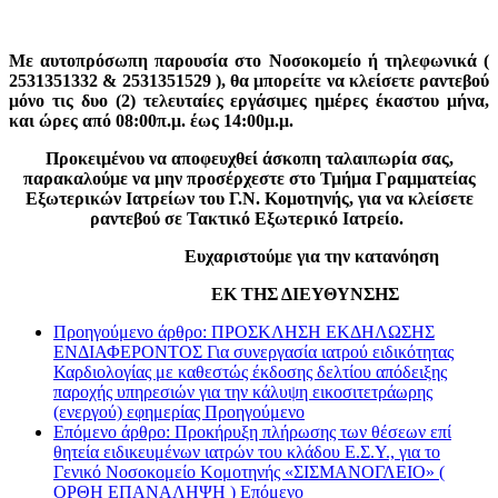
Με αυτοπρόσωπη παρουσία στο Νοσοκομείο ή τηλεφωνικά (
2531351332 & 2531351529 ), θα μπορείτε να κλείσετε ραντεβού
μόνο τις δυο (2) τελευταίες εργάσιμες ημέρες έκαστου μήνα,
και ώρες από 08:00π.μ. έως 14:00μ.μ.
Προκειμένου να αποφευχθεί άσκοπη ταλαιπωρία σας,
παρακαλούμε να μην προσέρχεστε στο Τμήμα Γραμματείας
Εξωτερικών Ιατρείων του Γ.Ν. Κομοτηνής, για να κλείσετε
ραντεβού σε Τακτικό Εξωτερικό Ιατρείο.
Ευχαριστούμε για την κατανόηση
ΕΚ ΤΗΣ ΔΙΕΥΘΥΝΣΗΣ
Προηγούμενο άρθρο: ΠΡΟΣΚΛΗΣΗ ΕΚΔΗΛΩΣΗΣ
ΕΝΔΙΑΦΕΡΟΝΤΟΣ Για συνεργασία ιατρού ειδικότητας
Καρδιολογίας με καθεστώς έκδοσης δελτίου απόδειξης
παροχής υπηρεσιών για την κάλυψη εικοσιτετράωρης
(ενεργού) εφημερίας
Προηγούμενο
Επόμενο άρθρο: Προκήρυξη πλήρωσης των θέσεων επί
θητεία ειδικευμένων ιατρών του κλάδου Ε.Σ.Υ., για το
Γενικό Νοσοκομείο Κομοτηνής «ΣΙΣΜΑΝΟΓΛΕΙΟ» (
ΟΡΘΗ ΕΠΑΝΑΛΗΨΗ )
Επόμενο