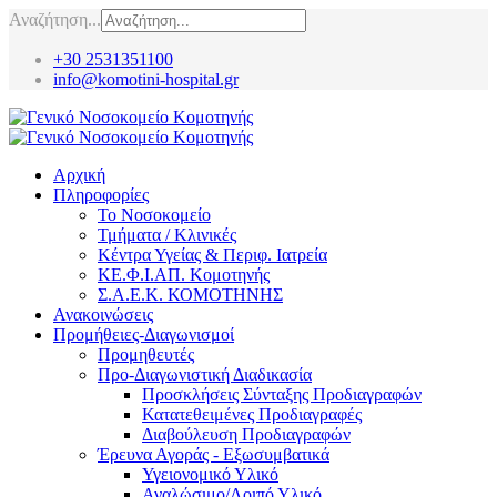
Αναζήτηση...
+30 2531351100
info@komotini-hospital.gr
Αρχική
Πληροφορίες
Το Νοσοκομείο
Τμήματα / Κλινικές
Κέντρα Υγείας & Περιφ. Ιατρεία
ΚΕ.Φ.Ι.ΑΠ. Κομοτηνής
Σ.Α.Ε.Κ. ΚΟΜΟΤΗΝΗΣ
Ανακοινώσεις
Προμήθειες-Διαγωνισμοί
Προμηθευτές
Προ-Διαγωνιστική Διαδικασία
Προσκλήσεις Σύνταξης Προδιαγραφών
Κατατεθειμένες Προδιαγραφές
Διαβούλευση Προδιαγραφών
Έρευνα Αγοράς - Εξωσυμβατικά
Υγειονομικό Υλικό
Αναλώσιμο/Λοιπό Υλικό